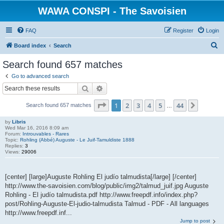
WAWA CONSPI - The Savoisien
FAQ
Register
Login
S
Board index
Search
e
Search found 657 matches
a
Go to advanced search
r
Search
Advanced search
c
Page
1
of
44
1
2
3
4
5
44
Next
Search found 657 matches
h
…
by
Libris
Wed Mar 16, 2016 8:09 am
Forum:
Introuvables - Rares
Topic:
Rohling (Abbé) Auguste - Le Juif-Tamuldiste 1888
Replies:
3
Views:
29006
[center] [large]Auguste Rohling El judío talmudista[/large] [/center]
http://www.the-savoisien.com/blog/public/img2/talmud_juif.jpg Auguste
Rohling - El judío talmudista.pdf http://www.freepdf.info/index.php?
post/Rohling-Auguste-El-judio-talmudista Talmud - PDF - All languages
http://www.freepdf.inf...
Jump to post