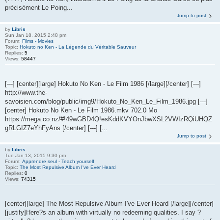
précisément Le Poing...
Jump to post
by
Libris
Sun Jan 18, 2015 2:48 pm
Forum:
Films - Movies
Topic:
Hokuto no Ken - La Légende du Véritable Sauveur
Replies:
5
Views:
58447
[---] [center][large] Hokuto No Ken - Le Film 1986 [/large][/center] [---]
http://www.the-
savoisien.com/blog/public/img9/Hokuto_No_Ken_Le_Film_1986.jpg [---]
[center] Hokuto No Ken - Le Film 1986.mkv 702.0 Mo
https://mega.co.nz/#!49wGBD4Q!esKddKVYOnJbwXSL2VWIzRQiUHQZ
gRLGIZ7eYhFyAns [/center] [---] [...
Jump to post
by
Libris
Tue Jan 13, 2015 9:30 pm
Forum:
Apprendre seul - Teach yourself
Topic:
The Most Repulsive Album I've Ever Heard
Replies:
0
Views:
74315
[center][large] The Most Repulsive Album I've Ever Heard [/large][/center]
[justify]Here?s an album with virtually no redeeming qualities. I say ?