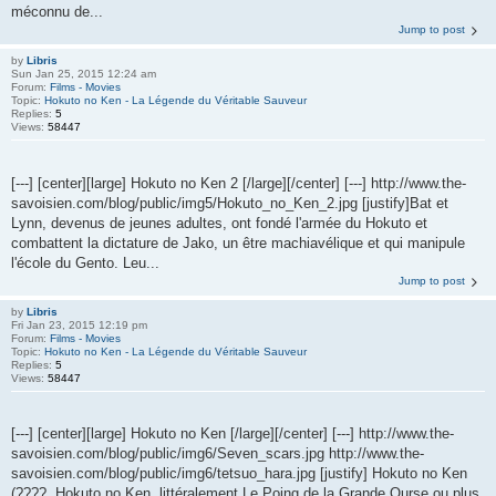
méconnu de...
Jump to post
by
Libris
Sun Jan 25, 2015 12:24 am
Forum:
Films - Movies
Topic:
Hokuto no Ken - La Légende du Véritable Sauveur
Replies:
5
Views:
58447
[---] [center][large] Hokuto no Ken 2 [/large][/center] [---] http://www.the-
savoisien.com/blog/public/img5/Hokuto_no_Ken_2.jpg [justify]Bat et
Lynn, devenus de jeunes adultes, ont fondé l'armée du Hokuto et
combattent la dictature de Jako, un être machiavélique et qui manipule
l'école du Gento. Leu...
Jump to post
by
Libris
Fri Jan 23, 2015 12:19 pm
Forum:
Films - Movies
Topic:
Hokuto no Ken - La Légende du Véritable Sauveur
Replies:
5
Views:
58447
[---] [center][large] Hokuto no Ken [/large][/center] [---] http://www.the-
savoisien.com/blog/public/img6/Seven_scars.jpg http://www.the-
savoisien.com/blog/public/img6/tetsuo_hara.jpg [justify] Hokuto no Ken
(????, Hokuto no Ken, littéralement Le Poing de la Grande Ourse ou plus