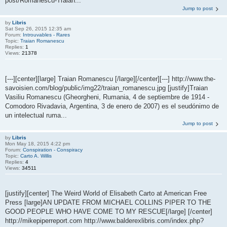
post/Romanescu-Traian...
Jump to post
by
Libris
Sat Sep 26, 2015 12:35 am
Forum:
Introuvables - Rares
Topic:
Traian Romanescu
Replies:
1
Views:
21378
[---][center][large] Traian Romanescu [/large][/center][---] http://www.the-
savoisien.com/blog/public/img22/traian_romanescu.jpg [justify]Traian
Vasiliu Romanescu (Gheorgheni, Rumania, 4 de septiembre de 1914 -
Comodoro Rivadavia, Argentina, 3 de enero de 2007) es el seudónimo de
un intelectual ruma...
Jump to post
by
Libris
Mon May 18, 2015 4:22 pm
Forum:
Conspiration - Conspiracy
Topic:
Carto A. Willis
Replies:
4
Views:
34511
[justify][center] The Weird World of Elisabeth Carto at American Free
Press [large]AN UPDATE FROM MICHAEL COLLINS PIPER TO THE
GOOD PEOPLE WHO HAVE COME TO MY RESCUE[/large] [/center]
http://mikepiperreport.com http://www.balderexlibris.com/index.php?