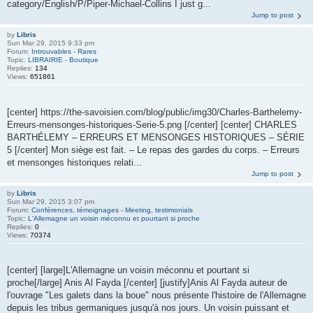
category/English/P/Piper-Michael-Collins I just g...
Jump to post
by
Libris
Sun Mar 29, 2015 9:33 pm
Forum:
Introuvables - Rares
Topic:
LIBRAIRIE - Boutique
Replies:
134
Views:
651861
[center] https://the-savoisien.com/blog/public/img30/Charles-Barthelemy-
Erreurs-mensonges-historiques-Serie-5.png [/center] [center] CHARLES
BARTHÉLEMY – ERREURS ET MENSONGES HISTORIQUES – SÉRIE
5 [/center] Mon siège est fait. – Le repas des gardes du corps. – Erreurs
et mensonges historiques relati...
Jump to post
by
Libris
Sun Mar 29, 2015 3:07 pm
Forum:
Conférences, témoignages - Meeting, testimonials
Topic:
L'Allemagne un voisin méconnu et pourtant si proche
Replies:
0
Views:
70374
[center] [large]L'Allemagne un voisin méconnu et pourtant si
proche[/large] Anis Al Fayda [/center] [justify]Anis Al Fayda auteur de
l'ouvrage "Les galets dans la boue" nous présente l'histoire de l'Allemagne
depuis les tribus germaniques jusqu'à nos jours. Un voisin puissant et