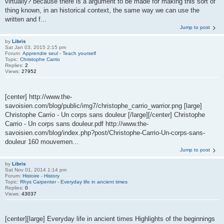
virtually? because there is a argument to be made for making this sort of
thing known, in an historical context, the same way we can use the
written and f...
Jump to post
by
Libris
Sat Jan 03, 2015 2:15 pm
Forum:
Apprendre seul - Teach yourself
Topic:
Christophe Carrio
Replies:
2
Views:
27952
[center] http://www.the-
savoisien.com/blog/public/img7/christophe_carrio_warrior.png [large]
Christophe Carrio - Un corps sans douleur [/large][/center] Christophe
Carrio - Un corps sans douleur.pdf http://www.the-
savoisien.com/blog/index.php?post/Christophe-Carrio-Un-corps-sans-
douleur 160 mouvemen...
Jump to post
by
Libris
Sat Nov 01, 2014 1:14 pm
Forum:
Histoire - History
Topic:
Rhys Carpenter - Everyday life in ancient times
Replies:
0
Views:
43037
[center][large] Everyday life in ancient times Highlights of the beginnings