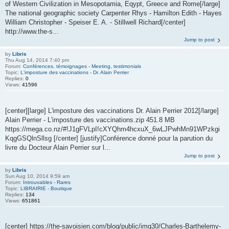
of Western Civilization in Mesopotamia, Eqypt, Greece and Rome[/large]
The national geographic society Carpenter Rhys - Hamilton Edith - Hayes
William Christopher - Speiser E. A. - Stillwell Richard[/center]
http://www.the-s...
Jump to post
by
Libris
Thu Aug 14, 2014 7:40 pm
Forum:
Conférences, témoignages - Meeting, testimonials
Topic:
L'imposture des vaccinations - Dr. Alain Perrier
Replies:
0
Views:
41596
[center][large] L'imposture des vaccinations Dr. Alain Perrier 2012[/large]
Alain Perrier - L'imposture des vaccinations.zip 451.8 MB
https://mega.co.nz/#!J1gFVLpI!cXYQhm4hcxuX_6wLJPwhMn91WPzkgi
KqgGSQlnSllsg [/center] [justify]Conférence donné pour la parution du
livre du Docteur Alain Perrier sur l...
Jump to post
by
Libris
Sun Aug 10, 2014 9:59 am
Forum:
Introuvables - Rares
Topic:
LIBRAIRIE - Boutique
Replies:
134
Views:
651861
[center] https://the-savoisien.com/blog/public/img30/Charles-Barthelemy-