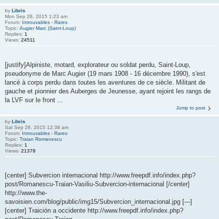
by
Libris
Mon Sep 28, 2015 1:23 am
Forum:
Introuvables - Rares
Topic:
Augier Marc (Saint-Loup)
Replies:
1
Views:
24511
[justify]Alpiniste, motard, explorateur ou soldat perdu, Saint-Loup,
pseudonyme de Marc Augier (19 mars 1908 - 16 décembre 1990), s'est
lancé à corps perdu dans toutes les aventures de ce siècle. Militant de
gauche et pionnier des Auberges de Jeunesse, ayant rejoint les rangs de
la LVF sur le front ...
Jump to post
by
Libris
Sat Sep 26, 2015 12:38 am
Forum:
Introuvables - Rares
Topic:
Traian Romanescu
Replies:
1
Views:
21378
[center] Subvercion internacional http://www.freepdf.info/index.php?
post/Romanescu-Traian-Vasiliu-Subvercion-internacional [/center]
http://www.the-
savoisien.com/blog/public/img15/Subvercion_internacional.jpg [---]
[center] Traición a occidente http://www.freepdf.info/index.php?