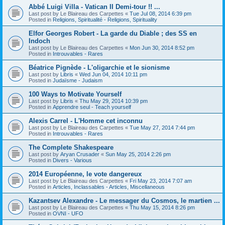
Abbé Luigi Villa - Vatican II Demi-tour !! ...
Last post by
Le Blaireau des Carpettes
«
Tue Jul 08, 2014 6:39 pm
Posted in
Religions, Spiritualité - Religions, Spirituality
Elfor Georges Robert - La garde du Diable ; des SS en
Indoch
Last post by
Le Blaireau des Carpettes
«
Mon Jun 30, 2014 8:52 pm
Posted in
Introuvables - Rares
Béatrice Pignède - L'oligarchie et le sionisme
Last post by
Libris
«
Wed Jun 04, 2014 10:11 pm
Posted in
Judaïsme - Judaism
100 Ways to Motivate Yourself
Last post by
Libris
«
Thu May 29, 2014 10:39 pm
Posted in
Apprendre seul - Teach yourself
Alexis Carrel - L'Homme cet inconnu
Last post by
Le Blaireau des Carpettes
«
Tue May 27, 2014 7:44 pm
Posted in
Introuvables - Rares
The Complete Shakespeare
Last post by
Aryan Crusader
«
Sun May 25, 2014 2:26 pm
Posted in
Divers - Various
2014 Européenne, le vote dangereux
Last post by
Le Blaireau des Carpettes
«
Fri May 23, 2014 7:07 am
Posted in
Articles, Inclassables - Articles, Miscellaneous
Kazantsev Alexandre - Le messager du Cosmos, le martien ...
Last post by
Le Blaireau des Carpettes
«
Thu May 15, 2014 8:26 pm
Posted in
OVNI - UFO