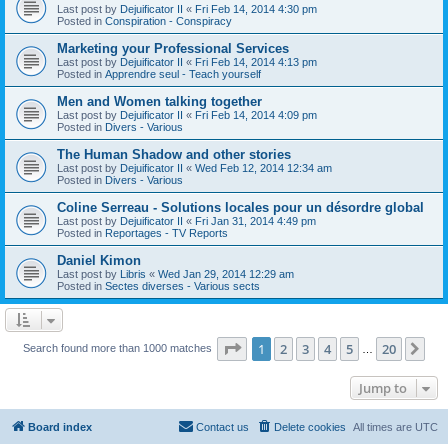
Last post by
Dejuificator II
«
Fri Feb 14, 2014 4:30 pm
Posted in
Conspiration - Conspiracy
Marketing your Professional Services
Last post by
Dejuificator II
«
Fri Feb 14, 2014 4:13 pm
Posted in
Apprendre seul - Teach yourself
Men and Women talking together
Last post by
Dejuificator II
«
Fri Feb 14, 2014 4:09 pm
Posted in
Divers - Various
The Human Shadow and other stories
Last post by
Dejuificator II
«
Wed Feb 12, 2014 12:34 am
Posted in
Divers - Various
Coline Serreau - Solutions locales pour un désordre global
Last post by
Dejuificator II
«
Fri Jan 31, 2014 4:49 pm
Posted in
Reportages - TV Reports
Daniel Kimon
Last post by
Libris
«
Wed Jan 29, 2014 12:29 am
Posted in
Sectes diverses - Various sects
Page
1
of
20
1
2
3
4
5
20
Ne
Search found more than 1000 matches
…
Jump to
Board index
Contact us
Delete cookies
All times are
UTC