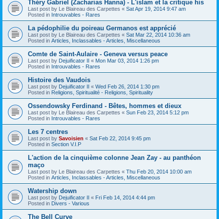
Théry Gabriel (Zacharias Hanna) - L'islam et la critique his
Last post by
Le Blaireau des Carpettes
«
Sat Apr 19, 2014 9:47 am
Posted in
Introuvables - Rares
La pédophilie du poireau Germanos est apprécié
Last post by
Le Blaireau des Carpettes
«
Sat Mar 22, 2014 10:36 am
Posted in
Articles, Inclassables - Articles, Miscellaneous
Comte de Saint-Aulaire - Geneva versus peace
Last post by
Dejuificator II
«
Mon Mar 03, 2014 1:26 pm
Posted in
Introuvables - Rares
Histoire des Vaudois
Last post by
Dejuificator II
«
Wed Feb 26, 2014 1:30 pm
Posted in
Religions, Spiritualité - Religions, Spirituality
Ossendowsky Ferdinand - Bêtes, hommes et dieux
Last post by
Le Blaireau des Carpettes
«
Sun Feb 23, 2014 5:12 pm
Posted in
Introuvables - Rares
Les 7 centres
Last post by
Savoisien
«
Sat Feb 22, 2014 9:45 pm
Posted in
Section V.I.P
L'action de la cinquième colonne Jean Zay - au panthéon
maço
Last post by
Le Blaireau des Carpettes
«
Thu Feb 20, 2014 10:00 am
Posted in
Articles, Inclassables - Articles, Miscellaneous
Watership down
Last post by
Dejuificator II
«
Fri Feb 14, 2014 4:44 pm
Posted in
Divers - Various
The Bell Curve