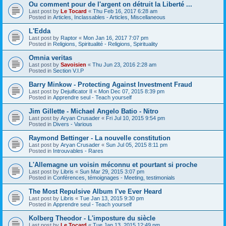
Ou comment pour de l'argent on détruit la Liberté ...
Last post by
Le Tocard
«
Thu Feb 16, 2017 6:28 am
Posted in
Articles, Inclassables - Articles, Miscellaneous
L'Edda
Last post by
Raptor
«
Mon Jan 16, 2017 7:07 pm
Posted in
Religions, Spiritualité - Religions, Spirituality
Omnia veritas
Last post by
Savoisien
«
Thu Jun 23, 2016 2:28 am
Posted in
Section V.I.P
Barry Minkow - Protecting Against Investment Fraud
Last post by
Dejuificator II
«
Mon Dec 07, 2015 8:39 pm
Posted in
Apprendre seul - Teach yourself
Jim Gillette - Michael Angelo Batio - Nitro
Last post by
Aryan Crusader
«
Fri Jul 10, 2015 9:54 pm
Posted in
Divers - Various
Raymond Bettinger - La nouvelle constitution
Last post by
Aryan Crusader
«
Sun Jul 05, 2015 8:11 pm
Posted in
Introuvables - Rares
L'Allemagne un voisin méconnu et pourtant si proche
Last post by
Libris
«
Sun Mar 29, 2015 3:07 pm
Posted in
Conférences, témoignages - Meeting, testimonials
The Most Repulsive Album I've Ever Heard
Last post by
Libris
«
Tue Jan 13, 2015 9:30 pm
Posted in
Apprendre seul - Teach yourself
Kolberg Theodor - L'imposture du siècle
Last post by
Le Tocard
«
Tue Jan 13, 2015 12:49 pm