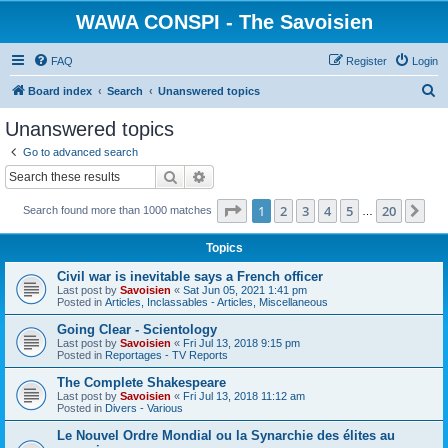
WAWA CONSPI - The Savoisien
FAQ
Register
Login
S
Board index
Search
Unanswered topics
e
Unanswered topics
a
Go to advanced search
r
Search
Advanced search
c
Page
1
of
20
1
2
3
4
5
20
Ne
Search found more than 1000 matches
h
…
Topics
Civil war is inevitable says a French officer
Last post by
Savoisien
«
Sat Jun 05, 2021 1:41 pm
Posted in
Articles, Inclassables - Articles, Miscellaneous
Going Clear - Scientology
Last post by
Savoisien
«
Fri Jul 13, 2018 9:15 pm
Posted in
Reportages - TV Reports
The Complete Shakespeare
Last post by
Savoisien
«
Fri Jul 13, 2018 11:12 am
Posted in
Divers - Various
Le Nouvel Ordre Mondial ou la Synarchie des élites au