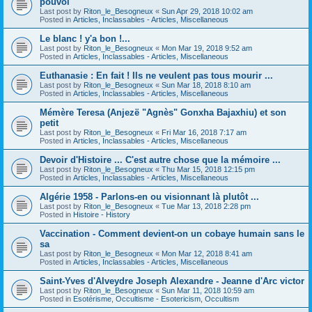
pouvoi
Last post by
Riton_le_Besogneux
«
Sun Apr 29, 2018 10:02 am
Posted in
Articles, Inclassables - Articles, Miscellaneous
Le blanc ! y'a bon !...
Last post by
Riton_le_Besogneux
«
Mon Mar 19, 2018 9:52 am
Posted in
Articles, Inclassables - Articles, Miscellaneous
Euthanasie : En fait ! Ils ne veulent pas tous mourir ...
Last post by
Riton_le_Besogneux
«
Sun Mar 18, 2018 8:10 am
Posted in
Articles, Inclassables - Articles, Miscellaneous
Mémère Teresa (Anjezë "Agnès" Gonxha Bajaxhiu) et son
petit
Last post by
Riton_le_Besogneux
«
Fri Mar 16, 2018 7:17 am
Posted in
Articles, Inclassables - Articles, Miscellaneous
Devoir d'Histoire ... C'est autre chose que la mémoire ...
Last post by
Riton_le_Besogneux
«
Thu Mar 15, 2018 12:15 pm
Posted in
Articles, Inclassables - Articles, Miscellaneous
Algérie 1958 - Parlons-en ou visionnant là plutôt ...
Last post by
Riton_le_Besogneux
«
Tue Mar 13, 2018 2:28 pm
Posted in
Histoire - History
Vaccination - Comment devient-on un cobaye humain sans le
sa
Last post by
Riton_le_Besogneux
«
Mon Mar 12, 2018 8:41 am
Posted in
Articles, Inclassables - Articles, Miscellaneous
Saint-Yves d'Alveydre Joseph Alexandre - Jeanne d'Arc victor
Last post by
Riton_le_Besogneux
«
Sun Mar 11, 2018 10:59 am
Posted in
Esotérisme, Occultisme - Esotericism, Occultism