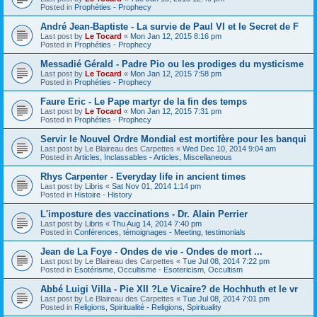
Posted in
Prophéties - Prophecy
André Jean-Baptiste - La survie de Paul VI et le Secret de F
Last post by
Le Tocard
«
Mon Jan 12, 2015 8:16 pm
Posted in
Prophéties - Prophecy
Messadié Gérald - Padre Pio ou les prodiges du mysticisme
Last post by
Le Tocard
«
Mon Jan 12, 2015 7:58 pm
Posted in
Prophéties - Prophecy
Faure Eric - Le Pape martyr de la fin des temps
Last post by
Le Tocard
«
Mon Jan 12, 2015 7:31 pm
Posted in
Prophéties - Prophecy
Servir le Nouvel Ordre Mondial est mortifère pour les banqui
Last post by
Le Blaireau des Carpettes
«
Wed Dec 10, 2014 9:04 am
Posted in
Articles, Inclassables - Articles, Miscellaneous
Rhys Carpenter - Everyday life in ancient times
Last post by
Libris
«
Sat Nov 01, 2014 1:14 pm
Posted in
Histoire - History
L'imposture des vaccinations - Dr. Alain Perrier
Last post by
Libris
«
Thu Aug 14, 2014 7:40 pm
Posted in
Conférences, témoignages - Meeting, testimonials
Jean de La Foye - Ondes de vie - Ondes de mort ...
Last post by
Le Blaireau des Carpettes
«
Tue Jul 08, 2014 7:22 pm
Posted in
Esotérisme, Occultisme - Esotericism, Occultism
Abbé Luigi Villa - Pie XII ?Le Vicaire? de Hochhuth et le vr
Last post by
Le Blaireau des Carpettes
«
Tue Jul 08, 2014 7:01 pm
Posted in
Religions, Spiritualité - Religions, Spirituality