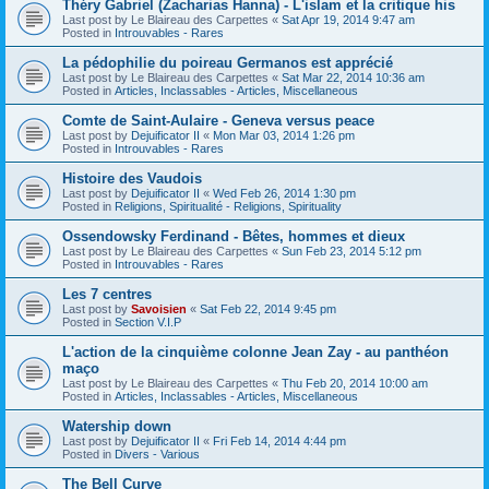
Théry Gabriel (Zacharias Hanna) - L'islam et la critique his
Last post by
Le Blaireau des Carpettes
«
Sat Apr 19, 2014 9:47 am
Posted in
Introuvables - Rares
La pédophilie du poireau Germanos est apprécié
Last post by
Le Blaireau des Carpettes
«
Sat Mar 22, 2014 10:36 am
Posted in
Articles, Inclassables - Articles, Miscellaneous
Comte de Saint-Aulaire - Geneva versus peace
Last post by
Dejuificator II
«
Mon Mar 03, 2014 1:26 pm
Posted in
Introuvables - Rares
Histoire des Vaudois
Last post by
Dejuificator II
«
Wed Feb 26, 2014 1:30 pm
Posted in
Religions, Spiritualité - Religions, Spirituality
Ossendowsky Ferdinand - Bêtes, hommes et dieux
Last post by
Le Blaireau des Carpettes
«
Sun Feb 23, 2014 5:12 pm
Posted in
Introuvables - Rares
Les 7 centres
Last post by
Savoisien
«
Sat Feb 22, 2014 9:45 pm
Posted in
Section V.I.P
L'action de la cinquième colonne Jean Zay - au panthéon
maço
Last post by
Le Blaireau des Carpettes
«
Thu Feb 20, 2014 10:00 am
Posted in
Articles, Inclassables - Articles, Miscellaneous
Watership down
Last post by
Dejuificator II
«
Fri Feb 14, 2014 4:44 pm
Posted in
Divers - Various
The Bell Curve