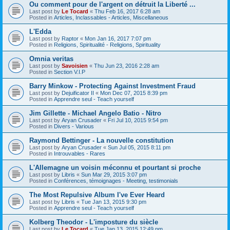
Ou comment pour de l'argent on détruit la Liberté ...
Last post by
Le Tocard
«
Thu Feb 16, 2017 6:28 am
Posted in
Articles, Inclassables - Articles, Miscellaneous
L'Edda
Last post by
Raptor
«
Mon Jan 16, 2017 7:07 pm
Posted in
Religions, Spiritualité - Religions, Spirituality
Omnia veritas
Last post by
Savoisien
«
Thu Jun 23, 2016 2:28 am
Posted in
Section V.I.P
Barry Minkow - Protecting Against Investment Fraud
Last post by
Dejuificator II
«
Mon Dec 07, 2015 8:39 pm
Posted in
Apprendre seul - Teach yourself
Jim Gillette - Michael Angelo Batio - Nitro
Last post by
Aryan Crusader
«
Fri Jul 10, 2015 9:54 pm
Posted in
Divers - Various
Raymond Bettinger - La nouvelle constitution
Last post by
Aryan Crusader
«
Sun Jul 05, 2015 8:11 pm
Posted in
Introuvables - Rares
L'Allemagne un voisin méconnu et pourtant si proche
Last post by
Libris
«
Sun Mar 29, 2015 3:07 pm
Posted in
Conférences, témoignages - Meeting, testimonials
The Most Repulsive Album I've Ever Heard
Last post by
Libris
«
Tue Jan 13, 2015 9:30 pm
Posted in
Apprendre seul - Teach yourself
Kolberg Theodor - L'imposture du siècle
Last post by
Le Tocard
«
Tue Jan 13, 2015 12:49 pm