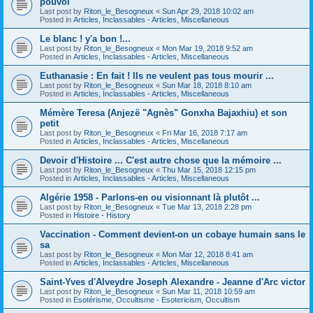
pouvoi
Last post by
Riton_le_Besogneux
«
Sun Apr 29, 2018 10:02 am
Posted in
Articles, Inclassables - Articles, Miscellaneous
Le blanc ! y'a bon !...
Last post by
Riton_le_Besogneux
«
Mon Mar 19, 2018 9:52 am
Posted in
Articles, Inclassables - Articles, Miscellaneous
Euthanasie : En fait ! Ils ne veulent pas tous mourir ...
Last post by
Riton_le_Besogneux
«
Sun Mar 18, 2018 8:10 am
Posted in
Articles, Inclassables - Articles, Miscellaneous
Mémère Teresa (Anjezë "Agnès" Gonxha Bajaxhiu) et son
petit
Last post by
Riton_le_Besogneux
«
Fri Mar 16, 2018 7:17 am
Posted in
Articles, Inclassables - Articles, Miscellaneous
Devoir d'Histoire ... C'est autre chose que la mémoire ...
Last post by
Riton_le_Besogneux
«
Thu Mar 15, 2018 12:15 pm
Posted in
Articles, Inclassables - Articles, Miscellaneous
Algérie 1958 - Parlons-en ou visionnant là plutôt ...
Last post by
Riton_le_Besogneux
«
Tue Mar 13, 2018 2:28 pm
Posted in
Histoire - History
Vaccination - Comment devient-on un cobaye humain sans le
sa
Last post by
Riton_le_Besogneux
«
Mon Mar 12, 2018 8:41 am
Posted in
Articles, Inclassables - Articles, Miscellaneous
Saint-Yves d'Alveydre Joseph Alexandre - Jeanne d'Arc victor
Last post by
Riton_le_Besogneux
«
Sun Mar 11, 2018 10:59 am
Posted in
Esotérisme, Occultisme - Esotericism, Occultism