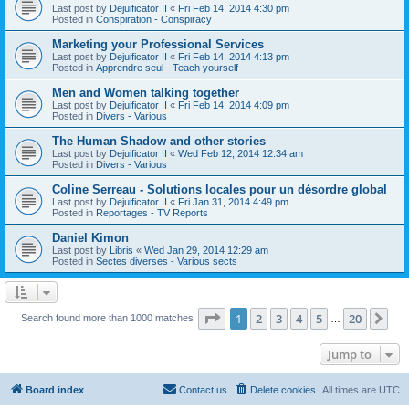
Last post by
Dejuificator II
«
Fri Feb 14, 2014 4:30 pm
Posted in
Conspiration - Conspiracy
Marketing your Professional Services
Last post by
Dejuificator II
«
Fri Feb 14, 2014 4:13 pm
Posted in
Apprendre seul - Teach yourself
Men and Women talking together
Last post by
Dejuificator II
«
Fri Feb 14, 2014 4:09 pm
Posted in
Divers - Various
The Human Shadow and other stories
Last post by
Dejuificator II
«
Wed Feb 12, 2014 12:34 am
Posted in
Divers - Various
Coline Serreau - Solutions locales pour un désordre global
Last post by
Dejuificator II
«
Fri Jan 31, 2014 4:49 pm
Posted in
Reportages - TV Reports
Daniel Kimon
Last post by
Libris
«
Wed Jan 29, 2014 12:29 am
Posted in
Sectes diverses - Various sects
Page
1
of
20
1
2
3
4
5
20
Ne
Search found more than 1000 matches
…
Jump to
Board index
Contact us
Delete cookies
All times are
UTC