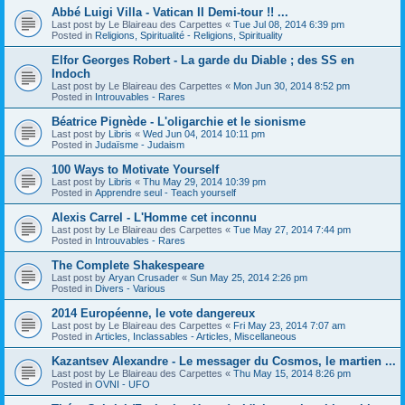
Abbé Luigi Villa - Vatican II Demi-tour !! ...
Last post by
Le Blaireau des Carpettes
«
Tue Jul 08, 2014 6:39 pm
Posted in
Religions, Spiritualité - Religions, Spirituality
Elfor Georges Robert - La garde du Diable ; des SS en
Indoch
Last post by
Le Blaireau des Carpettes
«
Mon Jun 30, 2014 8:52 pm
Posted in
Introuvables - Rares
Béatrice Pignède - L'oligarchie et le sionisme
Last post by
Libris
«
Wed Jun 04, 2014 10:11 pm
Posted in
Judaïsme - Judaism
100 Ways to Motivate Yourself
Last post by
Libris
«
Thu May 29, 2014 10:39 pm
Posted in
Apprendre seul - Teach yourself
Alexis Carrel - L'Homme cet inconnu
Last post by
Le Blaireau des Carpettes
«
Tue May 27, 2014 7:44 pm
Posted in
Introuvables - Rares
The Complete Shakespeare
Last post by
Aryan Crusader
«
Sun May 25, 2014 2:26 pm
Posted in
Divers - Various
2014 Européenne, le vote dangereux
Last post by
Le Blaireau des Carpettes
«
Fri May 23, 2014 7:07 am
Posted in
Articles, Inclassables - Articles, Miscellaneous
Kazantsev Alexandre - Le messager du Cosmos, le martien ...
Last post by
Le Blaireau des Carpettes
«
Thu May 15, 2014 8:26 pm
Posted in
OVNI - UFO