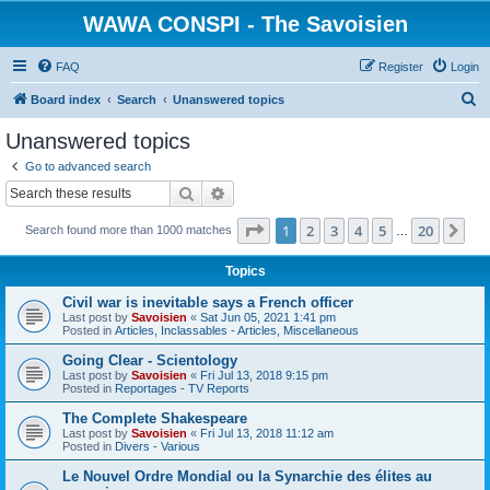
WAWA CONSPI - The Savoisien
FAQ
Register
Login
S
Board index
Search
Unanswered topics
e
Unanswered topics
a
Go to advanced search
r
Search
Advanced search
c
Page
1
of
20
1
2
3
4
5
20
Ne
Search found more than 1000 matches
h
…
Topics
Civil war is inevitable says a French officer
Last post by
Savoisien
«
Sat Jun 05, 2021 1:41 pm
Posted in
Articles, Inclassables - Articles, Miscellaneous
Going Clear - Scientology
Last post by
Savoisien
«
Fri Jul 13, 2018 9:15 pm
Posted in
Reportages - TV Reports
The Complete Shakespeare
Last post by
Savoisien
«
Fri Jul 13, 2018 11:12 am
Posted in
Divers - Various
Le Nouvel Ordre Mondial ou la Synarchie des élites au