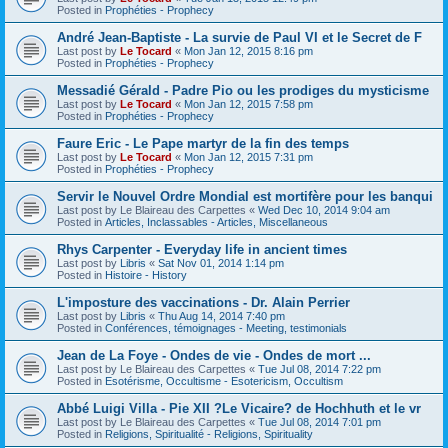
Posted in
Prophéties - Prophecy
André Jean-Baptiste - La survie de Paul VI et le Secret de F
Last post by
Le Tocard
«
Mon Jan 12, 2015 8:16 pm
Posted in
Prophéties - Prophecy
Messadié Gérald - Padre Pio ou les prodiges du mysticisme
Last post by
Le Tocard
«
Mon Jan 12, 2015 7:58 pm
Posted in
Prophéties - Prophecy
Faure Eric - Le Pape martyr de la fin des temps
Last post by
Le Tocard
«
Mon Jan 12, 2015 7:31 pm
Posted in
Prophéties - Prophecy
Servir le Nouvel Ordre Mondial est mortifère pour les banqui
Last post by
Le Blaireau des Carpettes
«
Wed Dec 10, 2014 9:04 am
Posted in
Articles, Inclassables - Articles, Miscellaneous
Rhys Carpenter - Everyday life in ancient times
Last post by
Libris
«
Sat Nov 01, 2014 1:14 pm
Posted in
Histoire - History
L'imposture des vaccinations - Dr. Alain Perrier
Last post by
Libris
«
Thu Aug 14, 2014 7:40 pm
Posted in
Conférences, témoignages - Meeting, testimonials
Jean de La Foye - Ondes de vie - Ondes de mort ...
Last post by
Le Blaireau des Carpettes
«
Tue Jul 08, 2014 7:22 pm
Posted in
Esotérisme, Occultisme - Esotericism, Occultism
Abbé Luigi Villa - Pie XII ?Le Vicaire? de Hochhuth et le vr
Last post by
Le Blaireau des Carpettes
«
Tue Jul 08, 2014 7:01 pm
Posted in
Religions, Spiritualité - Religions, Spirituality