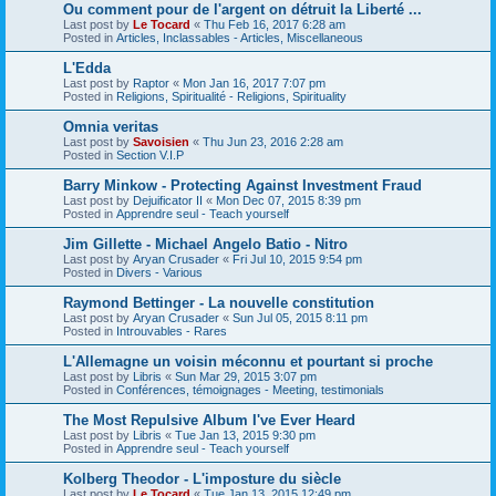
Ou comment pour de l'argent on détruit la Liberté ...
Last post by
Le Tocard
«
Thu Feb 16, 2017 6:28 am
Posted in
Articles, Inclassables - Articles, Miscellaneous
L'Edda
Last post by
Raptor
«
Mon Jan 16, 2017 7:07 pm
Posted in
Religions, Spiritualité - Religions, Spirituality
Omnia veritas
Last post by
Savoisien
«
Thu Jun 23, 2016 2:28 am
Posted in
Section V.I.P
Barry Minkow - Protecting Against Investment Fraud
Last post by
Dejuificator II
«
Mon Dec 07, 2015 8:39 pm
Posted in
Apprendre seul - Teach yourself
Jim Gillette - Michael Angelo Batio - Nitro
Last post by
Aryan Crusader
«
Fri Jul 10, 2015 9:54 pm
Posted in
Divers - Various
Raymond Bettinger - La nouvelle constitution
Last post by
Aryan Crusader
«
Sun Jul 05, 2015 8:11 pm
Posted in
Introuvables - Rares
L'Allemagne un voisin méconnu et pourtant si proche
Last post by
Libris
«
Sun Mar 29, 2015 3:07 pm
Posted in
Conférences, témoignages - Meeting, testimonials
The Most Repulsive Album I've Ever Heard
Last post by
Libris
«
Tue Jan 13, 2015 9:30 pm
Posted in
Apprendre seul - Teach yourself
Kolberg Theodor - L'imposture du siècle
Last post by
Le Tocard
«
Tue Jan 13, 2015 12:49 pm