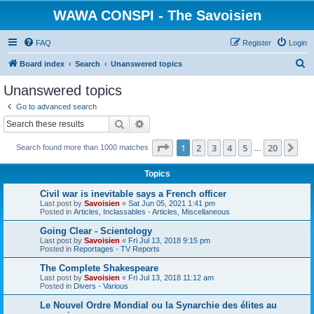
WAWA CONSPI - The Savoisien
FAQ
Register
Login
S
Board index
Search
Unanswered topics
e
Unanswered topics
a
Go to advanced search
r
Search
Advanced search
c
Page
1
of
20
1
2
3
4
5
20
Ne
Search found more than 1000 matches
h
…
Topics
Civil war is inevitable says a French officer
Last post by
Savoisien
«
Sat Jun 05, 2021 1:41 pm
Posted in
Articles, Inclassables - Articles, Miscellaneous
Going Clear - Scientology
Last post by
Savoisien
«
Fri Jul 13, 2018 9:15 pm
Posted in
Reportages - TV Reports
The Complete Shakespeare
Last post by
Savoisien
«
Fri Jul 13, 2018 11:12 am
Posted in
Divers - Various
Le Nouvel Ordre Mondial ou la Synarchie des élites au