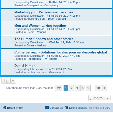
Last post by
Dejuificator II
«
Fri Feb 14, 2014 4:30 pm
Posted in
Conspiration - Conspiracy
Marketing your Professional Services
Last post by
Dejuificator II
«
Fri Feb 14, 2014 4:13 pm
Posted in
Apprendre seul - Teach yourself
Men and Women talking together
Last post by
Dejuificator II
«
Fri Feb 14, 2014 4:09 pm
Posted in
Divers - Various
The Human Shadow and other stories
Last post by
Dejuificator II
«
Wed Feb 12, 2014 12:34 am
Posted in
Divers - Various
Coline Serreau - Solutions locales pour un désordre global
Last post by
Dejuificator II
«
Fri Jan 31, 2014 4:49 pm
Posted in
Reportages - TV Reports
Daniel Kimon
Last post by
Libris
«
Wed Jan 29, 2014 12:29 am
Posted in
Sectes diverses - Various sects
Page
1
of
20
1
2
3
4
5
20
Ne
Search found more than 1000 matches
…
Jump to
Board index
Contact us
Delete cookies
All times are
UTC