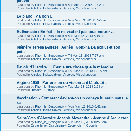
pouvoi
Last post by
Riton_le_Besogneux
«
Sun Apr 29, 2018 10:02 am
Posted in
Articles, Inclassables - Articles, Miscellaneous
Le blanc ! y'a bon !...
Last post by
Riton_le_Besogneux
«
Mon Mar 19, 2018 9:52 am
Posted in
Articles, Inclassables - Articles, Miscellaneous
Euthanasie : En fait ! Ils ne veulent pas tous mourir ...
Last post by
Riton_le_Besogneux
«
Sun Mar 18, 2018 8:10 am
Posted in
Articles, Inclassables - Articles, Miscellaneous
Mémère Teresa (Anjezë "Agnès" Gonxha Bajaxhiu) et son
petit
Last post by
Riton_le_Besogneux
«
Fri Mar 16, 2018 7:17 am
Posted in
Articles, Inclassables - Articles, Miscellaneous
Devoir d'Histoire ... C'est autre chose que la mémoire ...
Last post by
Riton_le_Besogneux
«
Thu Mar 15, 2018 12:15 pm
Posted in
Articles, Inclassables - Articles, Miscellaneous
Algérie 1958 - Parlons-en ou visionnant là plutôt ...
Last post by
Riton_le_Besogneux
«
Tue Mar 13, 2018 2:28 pm
Posted in
Histoire - History
Vaccination - Comment devient-on un cobaye humain sans le
sa
Last post by
Riton_le_Besogneux
«
Mon Mar 12, 2018 8:41 am
Posted in
Articles, Inclassables - Articles, Miscellaneous
Saint-Yves d'Alveydre Joseph Alexandre - Jeanne d'Arc victor
Last post by
Riton_le_Besogneux
«
Sun Mar 11, 2018 10:59 am
Posted in
Esotérisme, Occultisme - Esotericism, Occultism