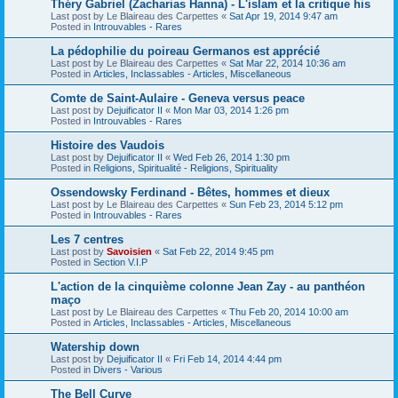
Théry Gabriel (Zacharias Hanna) - L'islam et la critique his
Last post by
Le Blaireau des Carpettes
«
Sat Apr 19, 2014 9:47 am
Posted in
Introuvables - Rares
La pédophilie du poireau Germanos est apprécié
Last post by
Le Blaireau des Carpettes
«
Sat Mar 22, 2014 10:36 am
Posted in
Articles, Inclassables - Articles, Miscellaneous
Comte de Saint-Aulaire - Geneva versus peace
Last post by
Dejuificator II
«
Mon Mar 03, 2014 1:26 pm
Posted in
Introuvables - Rares
Histoire des Vaudois
Last post by
Dejuificator II
«
Wed Feb 26, 2014 1:30 pm
Posted in
Religions, Spiritualité - Religions, Spirituality
Ossendowsky Ferdinand - Bêtes, hommes et dieux
Last post by
Le Blaireau des Carpettes
«
Sun Feb 23, 2014 5:12 pm
Posted in
Introuvables - Rares
Les 7 centres
Last post by
Savoisien
«
Sat Feb 22, 2014 9:45 pm
Posted in
Section V.I.P
L'action de la cinquième colonne Jean Zay - au panthéon
maço
Last post by
Le Blaireau des Carpettes
«
Thu Feb 20, 2014 10:00 am
Posted in
Articles, Inclassables - Articles, Miscellaneous
Watership down
Last post by
Dejuificator II
«
Fri Feb 14, 2014 4:44 pm
Posted in
Divers - Various
The Bell Curve