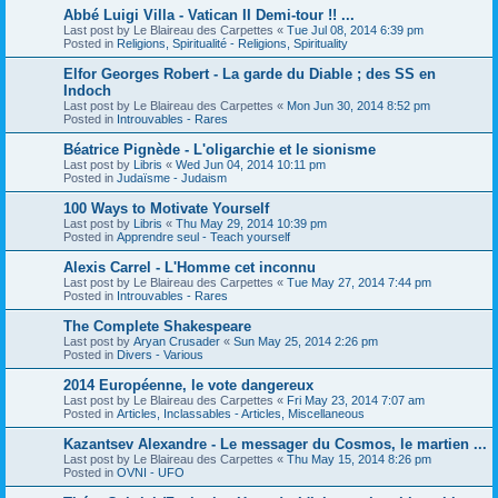
Abbé Luigi Villa - Vatican II Demi-tour !! ...
Last post by
Le Blaireau des Carpettes
«
Tue Jul 08, 2014 6:39 pm
Posted in
Religions, Spiritualité - Religions, Spirituality
Elfor Georges Robert - La garde du Diable ; des SS en
Indoch
Last post by
Le Blaireau des Carpettes
«
Mon Jun 30, 2014 8:52 pm
Posted in
Introuvables - Rares
Béatrice Pignède - L'oligarchie et le sionisme
Last post by
Libris
«
Wed Jun 04, 2014 10:11 pm
Posted in
Judaïsme - Judaism
100 Ways to Motivate Yourself
Last post by
Libris
«
Thu May 29, 2014 10:39 pm
Posted in
Apprendre seul - Teach yourself
Alexis Carrel - L'Homme cet inconnu
Last post by
Le Blaireau des Carpettes
«
Tue May 27, 2014 7:44 pm
Posted in
Introuvables - Rares
The Complete Shakespeare
Last post by
Aryan Crusader
«
Sun May 25, 2014 2:26 pm
Posted in
Divers - Various
2014 Européenne, le vote dangereux
Last post by
Le Blaireau des Carpettes
«
Fri May 23, 2014 7:07 am
Posted in
Articles, Inclassables - Articles, Miscellaneous
Kazantsev Alexandre - Le messager du Cosmos, le martien ...
Last post by
Le Blaireau des Carpettes
«
Thu May 15, 2014 8:26 pm
Posted in
OVNI - UFO