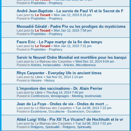
Posted in
Prophéties - Prophecy
André Jean-Baptiste - La survie de Paul VI et le Secret de F
Last post by
Le Tocard
«
Mon Jan 12, 2015 8:16 pm
Posted in
Prophéties - Prophecy
Messadié Gérald - Padre Pio ou les prodiges du mysticisme
Last post by
Le Tocard
«
Mon Jan 12, 2015 7:58 pm
Posted in
Prophéties - Prophecy
Faure Eric - Le Pape martyr de la fin des temps
Last post by
Le Tocard
«
Mon Jan 12, 2015 7:31 pm
Posted in
Prophéties - Prophecy
Servir le Nouvel Ordre Mondial est mortifère pour les banqui
Last post by
Le Blaireau des Carpettes
«
Wed Dec 10, 2014 9:04 am
Posted in
Articles, Inclassables - Articles, Miscellaneous
Rhys Carpenter - Everyday life in ancient times
Last post by
Libris
«
Sat Nov 01, 2014 1:14 pm
Posted in
Histoire - History
L'imposture des vaccinations - Dr. Alain Perrier
Last post by
Libris
«
Thu Aug 14, 2014 7:40 pm
Posted in
Conférences, témoignages - Meeting, testimonials
Jean de La Foye - Ondes de vie - Ondes de mort ...
Last post by
Le Blaireau des Carpettes
«
Tue Jul 08, 2014 7:22 pm
Posted in
Esotérisme, Occultisme - Esotericism, Occultism
Abbé Luigi Villa - Pie XII ?Le Vicaire? de Hochhuth et le vr
Last post by
Le Blaireau des Carpettes
«
Tue Jul 08, 2014 7:01 pm
Posted in
Religions, Spiritualité - Religions, Spirituality