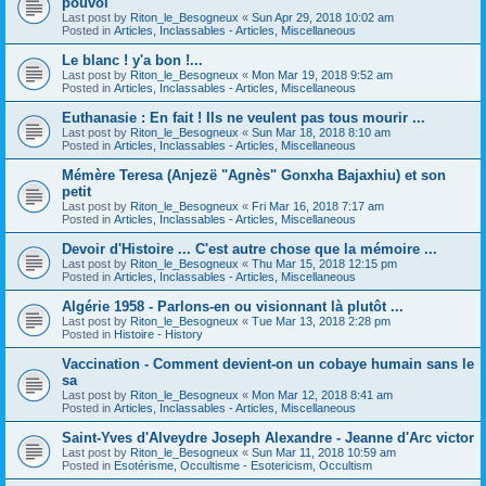
pouvoi
Last post by
Riton_le_Besogneux
«
Sun Apr 29, 2018 10:02 am
Posted in
Articles, Inclassables - Articles, Miscellaneous
Le blanc ! y'a bon !...
Last post by
Riton_le_Besogneux
«
Mon Mar 19, 2018 9:52 am
Posted in
Articles, Inclassables - Articles, Miscellaneous
Euthanasie : En fait ! Ils ne veulent pas tous mourir ...
Last post by
Riton_le_Besogneux
«
Sun Mar 18, 2018 8:10 am
Posted in
Articles, Inclassables - Articles, Miscellaneous
Mémère Teresa (Anjezë "Agnès" Gonxha Bajaxhiu) et son
petit
Last post by
Riton_le_Besogneux
«
Fri Mar 16, 2018 7:17 am
Posted in
Articles, Inclassables - Articles, Miscellaneous
Devoir d'Histoire ... C'est autre chose que la mémoire ...
Last post by
Riton_le_Besogneux
«
Thu Mar 15, 2018 12:15 pm
Posted in
Articles, Inclassables - Articles, Miscellaneous
Algérie 1958 - Parlons-en ou visionnant là plutôt ...
Last post by
Riton_le_Besogneux
«
Tue Mar 13, 2018 2:28 pm
Posted in
Histoire - History
Vaccination - Comment devient-on un cobaye humain sans le
sa
Last post by
Riton_le_Besogneux
«
Mon Mar 12, 2018 8:41 am
Posted in
Articles, Inclassables - Articles, Miscellaneous
Saint-Yves d'Alveydre Joseph Alexandre - Jeanne d'Arc victor
Last post by
Riton_le_Besogneux
«
Sun Mar 11, 2018 10:59 am
Posted in
Esotérisme, Occultisme - Esotericism, Occultism