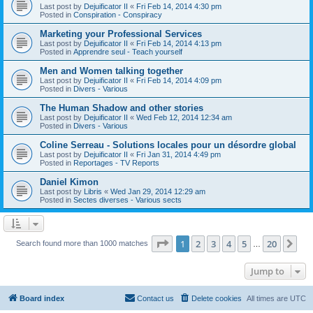
Last post by
Dejuificator II
«
Fri Feb 14, 2014 4:30 pm
Posted in
Conspiration - Conspiracy
Marketing your Professional Services
Last post by
Dejuificator II
«
Fri Feb 14, 2014 4:13 pm
Posted in
Apprendre seul - Teach yourself
Men and Women talking together
Last post by
Dejuificator II
«
Fri Feb 14, 2014 4:09 pm
Posted in
Divers - Various
The Human Shadow and other stories
Last post by
Dejuificator II
«
Wed Feb 12, 2014 12:34 am
Posted in
Divers - Various
Coline Serreau - Solutions locales pour un désordre global
Last post by
Dejuificator II
«
Fri Jan 31, 2014 4:49 pm
Posted in
Reportages - TV Reports
Daniel Kimon
Last post by
Libris
«
Wed Jan 29, 2014 12:29 am
Posted in
Sectes diverses - Various sects
Page
1
of
20
1
2
3
4
5
20
Ne
Search found more than 1000 matches
…
Jump to
Board index
Contact us
Delete cookies
All times are
UTC