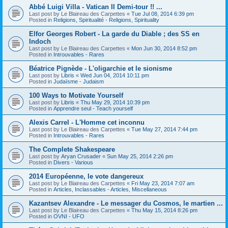
Abbé Luigi Villa - Vatican II Demi-tour !! ...
Last post by
Le Blaireau des Carpettes
«
Tue Jul 08, 2014 6:39 pm
Posted in
Religions, Spiritualité - Religions, Spirituality
Elfor Georges Robert - La garde du Diable ; des SS en
Indoch
Last post by
Le Blaireau des Carpettes
«
Mon Jun 30, 2014 8:52 pm
Posted in
Introuvables - Rares
Béatrice Pignède - L'oligarchie et le sionisme
Last post by
Libris
«
Wed Jun 04, 2014 10:11 pm
Posted in
Judaïsme - Judaism
100 Ways to Motivate Yourself
Last post by
Libris
«
Thu May 29, 2014 10:39 pm
Posted in
Apprendre seul - Teach yourself
Alexis Carrel - L'Homme cet inconnu
Last post by
Le Blaireau des Carpettes
«
Tue May 27, 2014 7:44 pm
Posted in
Introuvables - Rares
The Complete Shakespeare
Last post by
Aryan Crusader
«
Sun May 25, 2014 2:26 pm
Posted in
Divers - Various
2014 Européenne, le vote dangereux
Last post by
Le Blaireau des Carpettes
«
Fri May 23, 2014 7:07 am
Posted in
Articles, Inclassables - Articles, Miscellaneous
Kazantsev Alexandre - Le messager du Cosmos, le martien ...
Last post by
Le Blaireau des Carpettes
«
Thu May 15, 2014 8:26 pm
Posted in
OVNI - UFO