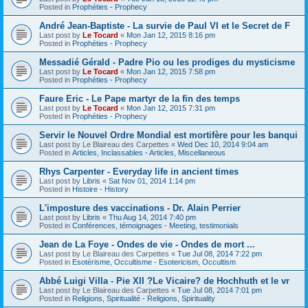
Posted in
Prophéties - Prophecy
André Jean-Baptiste - La survie de Paul VI et le Secret de F
Last post by
Le Tocard
«
Mon Jan 12, 2015 8:16 pm
Posted in
Prophéties - Prophecy
Messadié Gérald - Padre Pio ou les prodiges du mysticisme
Last post by
Le Tocard
«
Mon Jan 12, 2015 7:58 pm
Posted in
Prophéties - Prophecy
Faure Eric - Le Pape martyr de la fin des temps
Last post by
Le Tocard
«
Mon Jan 12, 2015 7:31 pm
Posted in
Prophéties - Prophecy
Servir le Nouvel Ordre Mondial est mortifère pour les banqui
Last post by
Le Blaireau des Carpettes
«
Wed Dec 10, 2014 9:04 am
Posted in
Articles, Inclassables - Articles, Miscellaneous
Rhys Carpenter - Everyday life in ancient times
Last post by
Libris
«
Sat Nov 01, 2014 1:14 pm
Posted in
Histoire - History
L'imposture des vaccinations - Dr. Alain Perrier
Last post by
Libris
«
Thu Aug 14, 2014 7:40 pm
Posted in
Conférences, témoignages - Meeting, testimonials
Jean de La Foye - Ondes de vie - Ondes de mort ...
Last post by
Le Blaireau des Carpettes
«
Tue Jul 08, 2014 7:22 pm
Posted in
Esotérisme, Occultisme - Esotericism, Occultism
Abbé Luigi Villa - Pie XII ?Le Vicaire? de Hochhuth et le vr
Last post by
Le Blaireau des Carpettes
«
Tue Jul 08, 2014 7:01 pm
Posted in
Religions, Spiritualité - Religions, Spirituality