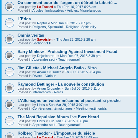
Ou comment pour de l'argent on détruit la Liberté ...
Last post by
Le Tocard
«
Thu Feb 16, 2017 6:28 am
Posted in
Articles, Inclassables - Articles, Miscellaneous
L'Edda
Last post by
Raptor
«
Mon Jan 16, 2017 7:07 pm
Posted in
Religions, Spiritualité - Religions, Spirituality
Omnia veritas
Last post by
Savoisien
«
Thu Jun 23, 2016 2:28 am
Posted in
Section V.I.P
Barry Minkow - Protecting Against Investment Fraud
Last post by
Dejuificator II
«
Mon Dec 07, 2015 8:39 pm
Posted in
Apprendre seul - Teach yourself
Jim Gillette - Michael Angelo Batio - Nitro
Last post by
Aryan Crusader
«
Fri Jul 10, 2015 9:54 pm
Posted in
Divers - Various
Raymond Bettinger - La nouvelle constitution
Last post by
Aryan Crusader
«
Sun Jul 05, 2015 8:11 pm
Posted in
Introuvables - Rares
L'Allemagne un voisin méconnu et pourtant si proche
Last post by
Libris
«
Sun Mar 29, 2015 3:07 pm
Posted in
Conférences, témoignages - Meeting, testimonials
The Most Repulsive Album I've Ever Heard
Last post by
Libris
«
Tue Jan 13, 2015 9:30 pm
Posted in
Apprendre seul - Teach yourself
Kolberg Theodor - L'imposture du siècle
Last post by
Le Tocard
«
Tue Jan 13, 2015 12:49 pm