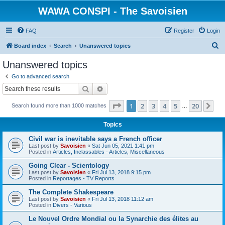
WAWA CONSPI - The Savoisien
FAQ
Register
Login
S
Board index
Search
Unanswered topics
e
Unanswered topics
a
Go to advanced search
r
Search
Advanced search
c
Page
1
of
20
1
2
3
4
5
20
Ne
Search found more than 1000 matches
h
…
Topics
Civil war is inevitable says a French officer
Last post by
Savoisien
«
Sat Jun 05, 2021 1:41 pm
Posted in
Articles, Inclassables - Articles, Miscellaneous
Going Clear - Scientology
Last post by
Savoisien
«
Fri Jul 13, 2018 9:15 pm
Posted in
Reportages - TV Reports
The Complete Shakespeare
Last post by
Savoisien
«
Fri Jul 13, 2018 11:12 am
Posted in
Divers - Various
Le Nouvel Ordre Mondial ou la Synarchie des élites au