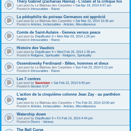
Théry Gabriel (Zacharias Hanna) - L'islam et la critique his
Last post by
Le Blaireau des Carpettes
«
Sat Apr 19, 2014 9:47 am
Posted in
Introuvables - Rares
La pédophilie du poireau Germanos est apprécié
Last post by
Le Blaireau des Carpettes
«
Sat Mar 22, 2014 10:36 am
Posted in
Articles, Inclassables - Articles, Miscellaneous
Comte de Saint-Aulaire - Geneva versus peace
Last post by
Dejuificator II
«
Mon Mar 03, 2014 1:26 pm
Posted in
Introuvables - Rares
Histoire des Vaudois
Last post by
Dejuificator II
«
Wed Feb 26, 2014 1:30 pm
Posted in
Religions, Spiritualité - Religions, Spirituality
Ossendowsky Ferdinand - Bêtes, hommes et dieux
Last post by
Le Blaireau des Carpettes
«
Sun Feb 23, 2014 5:12 pm
Posted in
Introuvables - Rares
Les 7 centres
Last post by
Savoisien
«
Sat Feb 22, 2014 9:45 pm
Posted in
Section V.I.P
L'action de la cinquième colonne Jean Zay - au panthéon
maço
Last post by
Le Blaireau des Carpettes
«
Thu Feb 20, 2014 10:00 am
Posted in
Articles, Inclassables - Articles, Miscellaneous
Watership down
Last post by
Dejuificator II
«
Fri Feb 14, 2014 4:44 pm
Posted in
Divers - Various
The Bell Curve