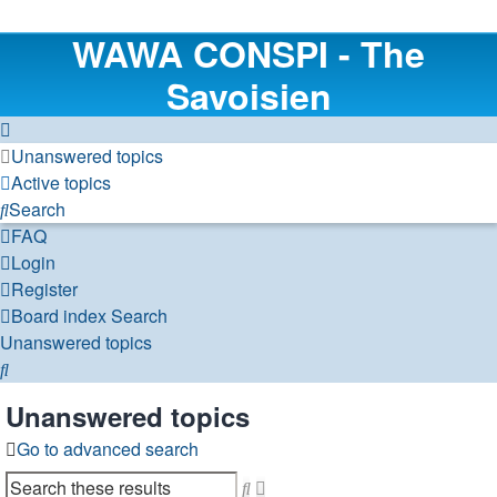
WAWA CONSPI - The
Savoisien
Unanswered topics
Active topics
Search
FAQ
Login
Register
Board index
Search
Unanswered topics
Search
Unanswered topics
Go to advanced search
Search
Advanced