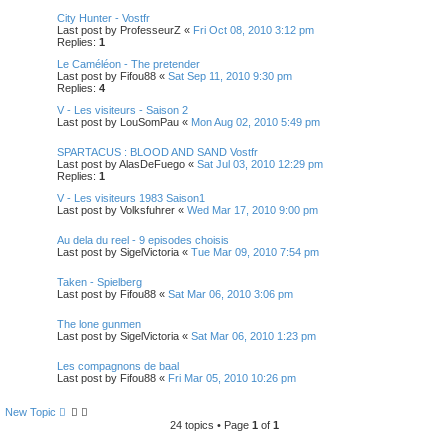
City Hunter - Vostfr
Last post by
ProfesseurZ
«
Fri Oct 08, 2010 3:12 pm
Replies:
1
Le Caméléon - The pretender
Last post by
Fifou88
«
Sat Sep 11, 2010 9:30 pm
Replies:
4
V - Les visiteurs - Saison 2
Last post by
LouSomPau
«
Mon Aug 02, 2010 5:49 pm
SPARTACUS : BLOOD AND SAND Vostfr
Last post by
AlasDeFuego
«
Sat Jul 03, 2010 12:29 pm
Replies:
1
V - Les visiteurs 1983 Saison1
Last post by
Volksfuhrer
«
Wed Mar 17, 2010 9:00 pm
Au dela du reel - 9 episodes choisis
Last post by
SigelVictoria
«
Tue Mar 09, 2010 7:54 pm
Taken - Spielberg
Last post by
Fifou88
«
Sat Mar 06, 2010 3:06 pm
The lone gunmen
Last post by
SigelVictoria
«
Sat Mar 06, 2010 1:23 pm
Les compagnons de baal
Last post by
Fifou88
«
Fri Mar 05, 2010 10:26 pm
New Topic
24 topics • Page
1
of
1