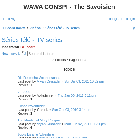
WAWA CONSPI - The Savoisien
FAQ
Register
Login
S
Board index
Vidéos
Séries télé - TV series
e
Séries télé - TV series
a
Moderator:
Le Tocard
r
S
A
New Topic
e
d
c
a
v
24 topics • Page
1
of
1
r
a
h
c
n
Topics
h
c
e
Die Deutsche Wochenschau
d
Last post by
Aryan Crusader
«
Sun Jul 03, 2011 10:52 pm
s
Replies:
7
e
a
V - 2009
r
Last post by
Volksfuhrer
«
Thu Jan 06, 2011 3:11 pm
c
Replies:
1
h
Conan l'aventurier
Last post by
Garuda
«
Sun Oct 03, 2010 3:14 pm
Replies:
1
The Murder of Mary Phagan
Last post by
Aryan Crusader
«
Mon Jun 02, 2014 11:34 pm
Replies:
6
Jojo's Bizarre Adventure
Last post by
Libris
«
Sat Oct 05, 2013 8:39 pm