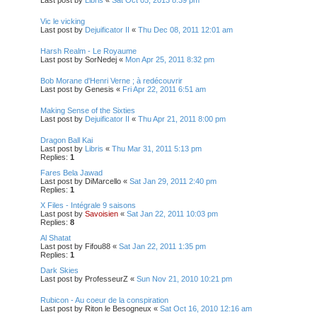
Vic le vicking
Last post by
Dejuificator II
«
Thu Dec 08, 2011 12:01 am
Harsh Realm - Le Royaume
Last post by
SorNedej
«
Mon Apr 25, 2011 8:32 pm
Bob Morane d'Henri Verne ; à redécouvrir
Last post by
Genesis
«
Fri Apr 22, 2011 6:51 am
Making Sense of the Sixties
Last post by
Dejuificator II
«
Thu Apr 21, 2011 8:00 pm
Dragon Ball Kai
Last post by
Libris
«
Thu Mar 31, 2011 5:13 pm
Replies:
1
Fares Bela Jawad
Last post by
DiMarcello
«
Sat Jan 29, 2011 2:40 pm
Replies:
1
X Files - Intégrale 9 saisons
Last post by
Savoisien
«
Sat Jan 22, 2011 10:03 pm
Replies:
8
Al Shatat
Last post by
Fifou88
«
Sat Jan 22, 2011 1:35 pm
Replies:
1
Dark Skies
Last post by
ProfesseurZ
«
Sun Nov 21, 2010 10:21 pm
Rubicon - Au coeur de la conspiration
Last post by
Riton le Besogneux
«
Sat Oct 16, 2010 12:16 am