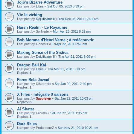
Jojo's Bizarre Adventure
Last post by
Libris
«
Sat Oct 05, 2013 8:39 pm
Vic le vicking
Last post by
Dejuificator II
«
Thu Dec 08, 2011 12:01 am
Harsh Realm - Le Royaume
Last post by
SorNedej
«
Mon Apr 25, 2011 8:32 pm
Bob Morane d'Henri Verne ; à redécouvrir
Last post by
Genesis
«
Fri Apr 22, 2011 6:51 am
Making Sense of the Sixties
Last post by
Dejuificator II
«
Thu Apr 21, 2011 8:00 pm
Dragon Ball Kai
Last post by
Libris
«
Thu Mar 31, 2011 5:13 pm
Replies:
1
Fares Bela Jawad
Last post by
DiMarcello
«
Sat Jan 29, 2011 2:40 pm
Replies:
1
X Files - Intégrale 9 saisons
Last post by
Savoisien
«
Sat Jan 22, 2011 10:03 pm
Replies:
8
Al Shatat
Last post by
Fifou88
«
Sat Jan 22, 2011 1:35 pm
Replies:
1
Dark Skies
Last post by
ProfesseurZ
«
Sun Nov 21, 2010 10:21 pm