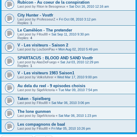
Rubicon - Au coeur de la conspiration
Last post by
Riton le Besogneux
«
Sat Oct 16, 2010 12:16 am
City Hunter - Vostfr
Last post by
ProfesseurZ
«
Fri Oct 08, 2010 3:12 pm
Replies:
1
Le Caméléon - The pretender
Last post by
Fifou88
«
Sat Sep 11, 2010 9:30 pm
Replies:
4
V - Les visiteurs - Saison 2
Last post by
LouSomPau
«
Mon Aug 02, 2010 5:49 pm
SPARTACUS : BLOOD AND SAND Vostfr
Last post by
AlasDeFuego
«
Sat Jul 03, 2010 12:29 pm
Replies:
1
V - Les visiteurs 1983 Saison1
Last post by
Volksfuhrer
«
Wed Mar 17, 2010 9:00 pm
Au dela du reel - 9 episodes choisis
Last post by
SigelVictoria
«
Tue Mar 09, 2010 7:54 pm
Taken - Spielberg
Last post by
Fifou88
«
Sat Mar 06, 2010 3:06 pm
The lone gunmen
Last post by
SigelVictoria
«
Sat Mar 06, 2010 1:23 pm
Les compagnons de baal
Last post by
Fifou88
«
Fri Mar 05, 2010 10:26 pm