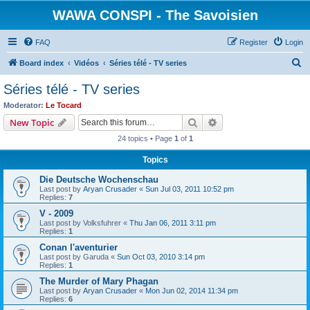
WAWA CONSPI - The Savoisien
FAQ
Register
Login
S
Board index
Vidéos
Séries télé - TV series
e
Séries télé - TV series
a
Moderator:
Le Tocard
r
Search
Advanced search
New Topic
c
24 topics • Page
1
of
1
h
Topics
Die Deutsche Wochenschau
Last post by
Aryan Crusader
«
Sun Jul 03, 2011 10:52 pm
Replies:
7
V - 2009
Last post by
Volksfuhrer
«
Thu Jan 06, 2011 3:11 pm
Replies:
1
Conan l'aventurier
Last post by
Garuda
«
Sun Oct 03, 2010 3:14 pm
Replies:
1
The Murder of Mary Phagan
Last post by
Aryan Crusader
«
Mon Jun 02, 2014 11:34 pm
Replies:
6