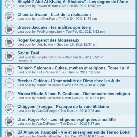
Shaykh? Abd Al-Khâliq Al-Shabrâwî - Les degrés de l'Âme
Last post by
PowerOfTruth
«
Sat Feb 05, 2011 12:47 pm
Chandra Swami - L'art de la réalisation
Last post by
LouSomPau
«
Fri Feb 04, 2011 11:57 pm
Brosse Jacques - les maîtres spirituels
Last post by
PetitHommeLibre
«
Tue Feb 01, 2011 8:52 pm
Roger Gougenot des Mousseaux
Last post by
Dejuificator
«
Sun Jan 16, 2011 12:37 am
Savitri Devi
Last post by
KingdomOfTruth
«
Wed Jan 05, 2011 5:52 pm
Replies:
2
Reinach Salomon - Cultes, mythes et religions, Tome I à IV
Last post by
TitiLeParisiard
«
Sun Jan 02, 2011 7:23 pm
Brecher Gidéon - L'immortalité de l'âme chez les Juifs
Last post by
MimilleLaBordille
«
Wed Dec 29, 2010 4:39 pm
Mircea Eliade & Ioan P. Couliano - Dictionnaire des religion
Last post by
MimilleLaBordille
«
Mon Dec 20, 2010 6:09 pm
Chögyam Trungpa - Pratique de la voie tibétaine
Last post by
AlasDeFuego
«
Tue Dec 14, 2010 9:23 am
Droit Roger-Pol - Les religions expliquées à ma fille
Last post by
AlasDeFuego
«
Tue Dec 14, 2010 8:37 am
Bâ Amadou Hampaté - Vie et enseignement de Tierno Bokar
Last post by
MimilleLaBordille
«
Sun Dec 12, 2010 9:10 pm