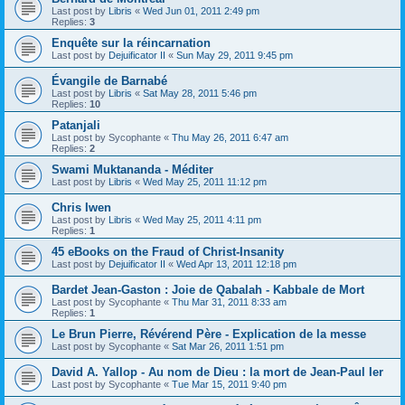
Last post by
Libris
«
Wed Jun 01, 2011 2:49 pm
Replies:
3
Enquête sur la réincarnation
Last post by
Dejuificator II
«
Sun May 29, 2011 9:45 pm
Évangile de Barnabé
Last post by
Libris
«
Sat May 28, 2011 5:46 pm
Replies:
10
Patanjali
Last post by
Sycophante
«
Thu May 26, 2011 6:47 am
Replies:
2
Swami Muktananda - Méditer
Last post by
Libris
«
Wed May 25, 2011 11:12 pm
Chris Iwen
Last post by
Libris
«
Wed May 25, 2011 4:11 pm
Replies:
1
45 eBooks on the Fraud of Christ-Insanity
Last post by
Dejuificator II
«
Wed Apr 13, 2011 12:18 pm
Bardet Jean-Gaston : Joie de Qabalah - Kabbale de Mort
Last post by
Sycophante
«
Thu Mar 31, 2011 8:33 am
Replies:
1
Le Brun Pierre, Révérend Père - Explication de la messe
Last post by
Sycophante
«
Sat Mar 26, 2011 1:51 pm
David A. Yallop - Au nom de Dieu : la mort de Jean-Paul Ier
Last post by
Sycophante
«
Tue Mar 15, 2011 9:40 pm