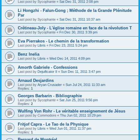
Last post by
Sycophante
«
Sat Dec 31, 2011 2:08 pm
Li Hongzhi - Falun-Gong ; Méthode de la Grande Plénitude
Par
Last post by
Sycophante
«
Sat Dec 31, 2011 10:37 am
Crétineau-Joly - L'église romaine en face de la révolution T
Last post by
Sycophante
«
Fri Dec 30, 2011 3:39 pm
Eva Pierrakos - Le chemin de la transformation
Last post by
Libris
«
Fri Dec 23, 2011 5:24 pm
Benz Inelia
Last post by
Libris
«
Wed Dec 14, 2011 4:09 pm
Amorth Gabriele - Confessions
Last post by
Dejuificator II
«
Sun Dec 11, 2011 3:47 pm
Arnaud Desjardins
Last post by
Aryan Crusader
«
Sun Jul 24, 2011 11:33 am
Replies:
1
Georges Barbarin - Bibliographie
Last post by
Sycophante
«
Sat Jun 25, 2011 9:56 pm
Replies:
2
Wulfing Von Rohr - Le véritable enseignement de Jésus
Last post by
Commodore
«
Thu Jun 02, 2011 10:29 pm
Fritjof Capra - Le Tao de la Physique
Last post by
Libris
«
Wed Jun 01, 2011 11:37 pm
Replies:
1
Bernard de Montréal