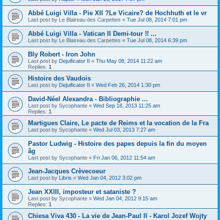
Abbé Luigi Villa - Pie XII ?Le Vicaire? de Hochhuth et le vr
Last post by
Le Blaireau des Carpettes
«
Tue Jul 08, 2014 7:01 pm
Abbé Luigi Villa - Vatican II Demi-tour !! ...
Last post by
Le Blaireau des Carpettes
«
Tue Jul 08, 2014 6:39 pm
Bly Robert - Iron John
Last post by
Dejuificator II
«
Thu May 08, 2014 11:22 am
Replies:
1
Histoire des Vaudois
Last post by
Dejuificator II
«
Wed Feb 26, 2014 1:30 pm
David-Néel Alexandra - Bibliographie ...
Last post by
Sycophante
«
Wed Sep 18, 2013 11:25 am
Replies:
1
Martigues Claire, Le pacte de Reims et la vocation de la Fra
Last post by
Sycophante
«
Wed Jul 03, 2013 7:27 am
Pastor Ludwig - Histoire des papes depuis la fin du moyen
âg
Last post by
Sycophante
«
Fri Jan 06, 2012 11:54 am
Jean-Jacques Crèvecoeur
Last post by
Libris
«
Wed Jan 04, 2012 3:02 pm
Jean XXIII, imposteur et sataniste ?
Last post by
Sycophante
«
Wed Jan 04, 2012 9:15 am
Replies:
1
Chiesa Viva 430 - La vie de Jean-Paul II - Karol Jozef Wojty