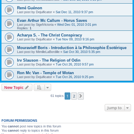
René Guénon
Last post by
Dejuificator
«
Sat Dec 11, 2010 9:37 pm
Evan Arthur Mc Callum - Horus Saves
Last post by
SigelVictoria
«
Wed Dec 01, 2010 3:01 pm
Replies:
1
Acharya S. - The Christ Conspiracy
Last post by
Dejuificator
«
Tue Nov 09, 2010 9:16 pm
Mouravieff Boris - Introduction à la Philosophie Ésotérique
Last post by
MimilleLaBordille
«
Sat Oct 30, 2010 5:35 pm
Irv Slauson - The Religion of Odin
Last post by
Dejuificator
«
Tue Oct 26, 2010 9:57 pm
Ron Mc Van - Temple of Wotan
Last post by
Dejuificator
«
Tue Oct 26, 2010 9:25 pm
New Topic
1
2
Next
61 topics
Jump to
FORUM PERMISSIONS
You
cannot
post new topics in this forum
You
cannot
reply to topics in this forum