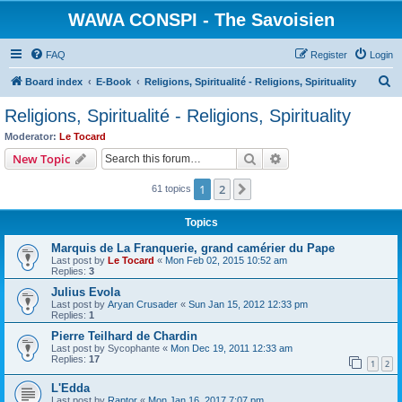
WAWA CONSPI - The Savoisien
FAQ
Register
Login
S
Board index
E-Book
Religions, Spiritualité - Religions, Spirituality
e
Religions, Spiritualité - Religions, Spirituality
a
Moderator:
Le Tocard
r
Search
Advanced search
New Topic
c
1
2
Next
61 topics
h
Topics
Marquis de La Franquerie, grand camérier du Pape
Last post by
Le Tocard
«
Mon Feb 02, 2015 10:52 am
Replies:
3
Julius Evola
Last post by
Aryan Crusader
«
Sun Jan 15, 2012 12:33 pm
Replies:
1
Pierre Teilhard de Chardin
Last post by
Sycophante
«
Mon Dec 19, 2011 12:33 am
Replies:
17
1
2
L'Edda
Last post by
Raptor
«
Mon Jan 16, 2017 7:07 pm