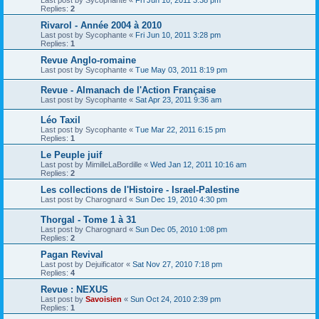
Replies:
2
Rivarol - Année 2004 à 2010
Last post by
Sycophante
«
Fri Jun 10, 2011 3:28 pm
Replies:
1
Revue Anglo-romaine
Last post by
Sycophante
«
Tue May 03, 2011 8:19 pm
Revue - Almanach de l'Action Française
Last post by
Sycophante
«
Sat Apr 23, 2011 9:36 am
Léo Taxil
Last post by
Sycophante
«
Tue Mar 22, 2011 6:15 pm
Replies:
1
Le Peuple juif
Last post by
MimilleLaBordille
«
Wed Jan 12, 2011 10:16 am
Replies:
2
Les collections de l'Histoire - Israel-Palestine
Last post by
Charognard
«
Sun Dec 19, 2010 4:30 pm
Thorgal - Tome 1 à 31
Last post by
Charognard
«
Sun Dec 05, 2010 1:08 pm
Replies:
2
Pagan Revival
Last post by
Dejuificator
«
Sat Nov 27, 2010 7:18 pm
Replies:
4
Revue : NEXUS
Last post by
Savoisien
«
Sun Oct 24, 2010 2:39 pm
Replies:
1