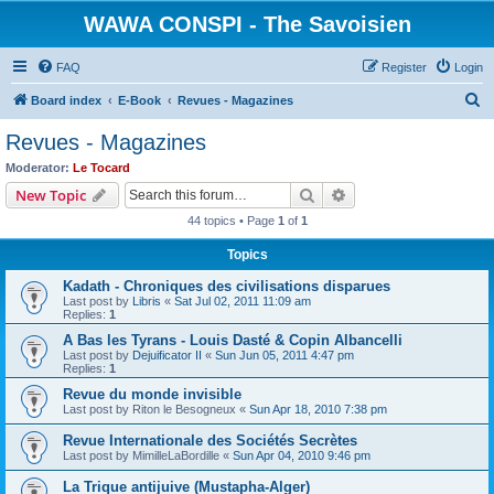
WAWA CONSPI - The Savoisien
FAQ
Register
Login
S
Board index
E-Book
Revues - Magazines
e
Revues - Magazines
a
Moderator:
Le Tocard
r
Search
Advanced search
New Topic
c
44 topics • Page
1
of
1
h
Topics
Kadath - Chroniques des civilisations disparues
Last post by
Libris
«
Sat Jul 02, 2011 11:09 am
Replies:
1
A Bas les Tyrans - Louis Dasté & Copin Albancelli
Last post by
Dejuificator II
«
Sun Jun 05, 2011 4:47 pm
Replies:
1
Revue du monde invisible
Last post by
Riton le Besogneux
«
Sun Apr 18, 2010 7:38 pm
Revue Internationale des Sociétés Secrètes
Last post by
MimilleLaBordille
«
Sun Apr 04, 2010 9:46 pm
La Trique antijuive (Mustapha-Alger)