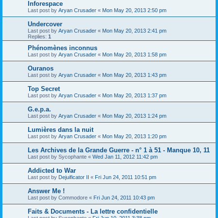
Inforespace
Last post by
Aryan Crusader
«
Mon May 20, 2013 2:50 pm
Undercover
Last post by
Aryan Crusader
«
Mon May 20, 2013 2:41 pm
Replies:
1
Phénomènes inconnus
Last post by
Aryan Crusader
«
Mon May 20, 2013 1:58 pm
Ouranos
Last post by
Aryan Crusader
«
Mon May 20, 2013 1:43 pm
Top Secret
Last post by
Aryan Crusader
«
Mon May 20, 2013 1:37 pm
G.e.p.a.
Last post by
Aryan Crusader
«
Mon May 20, 2013 1:24 pm
Lumières dans la nuit
Last post by
Aryan Crusader
«
Mon May 20, 2013 1:20 pm
Les Archives de la Grande Guerre - n° 1 à 51 - Manque 10, 11
Last post by
Sycophante
«
Wed Jan 11, 2012 11:42 pm
Addicted to War
Last post by
Dejuificator II
«
Fri Jun 24, 2011 10:51 pm
Answer Me !
Last post by
Commodore
«
Fri Jun 24, 2011 10:43 pm
Faits & Documents - La lettre confidentielle
Last post by
Sycophante
«
Fri Jun 10, 2011 3:38 pm