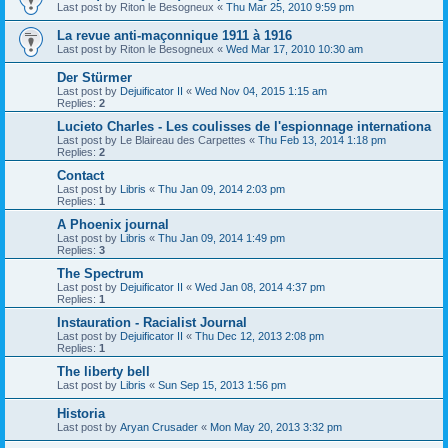
Last post by
Riton le Besogneux
«
Thu Mar 25, 2010 9:59 pm
La revue anti-maçonnique 1911 à 1916
Last post by
Riton le Besogneux
«
Wed Mar 17, 2010 10:30 am
Der Stürmer
Last post by
Dejuificator II
«
Wed Nov 04, 2015 1:15 am
Replies:
2
Lucieto Charles - Les coulisses de l'espionnage internationa
Last post by
Le Blaireau des Carpettes
«
Thu Feb 13, 2014 1:18 pm
Replies:
2
Contact
Last post by
Libris
«
Thu Jan 09, 2014 2:03 pm
Replies:
1
A Phoenix journal
Last post by
Libris
«
Thu Jan 09, 2014 1:49 pm
Replies:
3
The Spectrum
Last post by
Dejuificator II
«
Wed Jan 08, 2014 4:37 pm
Replies:
1
Instauration - Racialist Journal
Last post by
Dejuificator II
«
Thu Dec 12, 2013 2:08 pm
Replies:
1
The liberty bell
Last post by
Libris
«
Sun Sep 15, 2013 1:56 pm
Historia
Last post by
Aryan Crusader
«
Mon May 20, 2013 3:32 pm