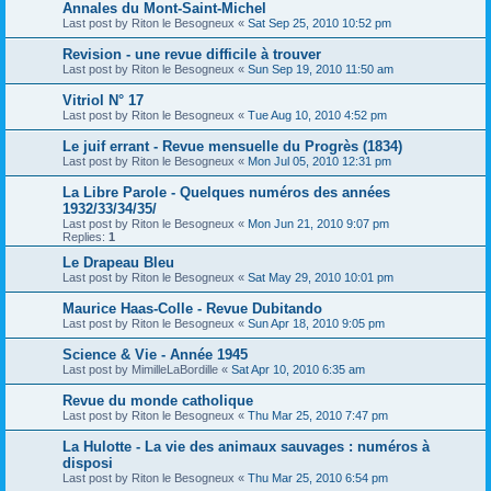
Annales du Mont-Saint-Michel
Last post by
Riton le Besogneux
«
Sat Sep 25, 2010 10:52 pm
Revision - une revue difficile à trouver
Last post by
Riton le Besogneux
«
Sun Sep 19, 2010 11:50 am
Vitriol N° 17
Last post by
Riton le Besogneux
«
Tue Aug 10, 2010 4:52 pm
Le juif errant - Revue mensuelle du Progrès (1834)
Last post by
Riton le Besogneux
«
Mon Jul 05, 2010 12:31 pm
La Libre Parole - Quelques numéros des années
1932/33/34/35/
Last post by
Riton le Besogneux
«
Mon Jun 21, 2010 9:07 pm
Replies:
1
Le Drapeau Bleu
Last post by
Riton le Besogneux
«
Sat May 29, 2010 10:01 pm
Maurice Haas-Colle - Revue Dubitando
Last post by
Riton le Besogneux
«
Sun Apr 18, 2010 9:05 pm
Science & Vie - Année 1945
Last post by
MimilleLaBordille
«
Sat Apr 10, 2010 6:35 am
Revue du monde catholique
Last post by
Riton le Besogneux
«
Thu Mar 25, 2010 7:47 pm
La Hulotte - La vie des animaux sauvages : numéros à
disposi
Last post by
Riton le Besogneux
«
Thu Mar 25, 2010 6:54 pm