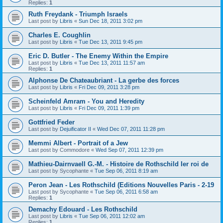
Replies:
1
Ruth Freydank - Triumph Israels
Last post by
Libris
«
Sun Dec 18, 2011 3:02 pm
Charles E. Coughlin
Last post by
Libris
«
Tue Dec 13, 2011 9:45 pm
Eric D. Butler - The Enemy Within the Empire
Last post by
Libris
«
Tue Dec 13, 2011 11:57 am
Replies:
1
Alphonse De Chateaubriant - La gerbe des forces
Last post by
Libris
«
Fri Dec 09, 2011 3:28 pm
Scheinfeld Amram - You and Heredity
Last post by
Libris
«
Fri Dec 09, 2011 1:39 pm
Gottfried Feder
Last post by
Dejuificator II
«
Wed Dec 07, 2011 11:28 pm
Memmi Albert - Portrait of a Jew
Last post by
Commodore
«
Wed Sep 07, 2011 12:39 pm
Mathieu-Dairnvaell G.-M. - Histoire de Rothschild Ier roi de
Last post by
Sycophante
«
Tue Sep 06, 2011 8:19 am
Peron Jean - Les Rothschild (Editions Nouvelles Paris - 2-19
Last post by
Sycophante
«
Tue Sep 06, 2011 6:58 am
Replies:
1
Demachy Edouard - Les Rothschild
Last post by
Libris
«
Tue Sep 06, 2011 12:02 am
Replies:
1