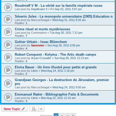
Roudnieff V M - La vérité sur la famille impériale russe
Last post by
Dejuificator II
«
Fri Sep 02, 2011 3:07 pm
Séverin Jules - Le monopole universitaire (1905) Education n
Last post by
MarcusSeagal
«
Wed Aug 31, 2011 8:26 am
Replies:
1
Crime rituel et morts mystèrieuses
Last post by
Commodore
«
Tue Aug 30, 2011 7:12 pm
Replies:
7
Gohier Urbain - Issac Blümchem
Last post by
Savoisien
«
Sun Aug 28, 2011 6:56 pm
Replies:
4
Robert Conquest - Kolyma : The Artic death camps
Last post by
Aryan Crusader
«
Sun Aug 28, 2011 12:13 pm
Replies:
2
Elvira Bauer - Un livre illustré pour petits et grands
Last post by
Libris
«
Wed Aug 24, 2011 2:18 pm
Replies:
2
Grandjean Georges - La destruction de Jérusalem, premier
pro
Last post by
MarcusSeagal
«
Wed Aug 24, 2011 9:50 am
Emmanuel Ratier - Bibliographie Faits & Documents
Last post by
Libris
«
Mon Aug 22, 2011 12:15 am
Replies:
3
New Topic