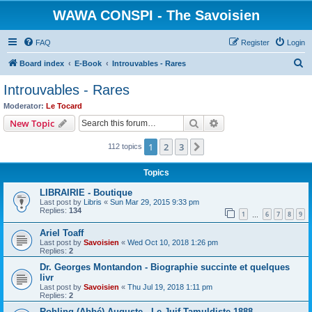
WAWA CONSPI - The Savoisien
FAQ
Register
Login
S
Board index
E-Book
Introuvables - Rares
e
Introuvables - Rares
a
Moderator:
Le Tocard
r
Search
Advanced search
New Topic
c
1
2
3
Next
112 topics
h
Topics
LIBRAIRIE - Boutique
Last post by
Libris
«
Sun Mar 29, 2015 9:33 pm
Replies:
134
1
6
7
8
9
…
Ariel Toaff
Last post by
Savoisien
«
Wed Oct 10, 2018 1:26 pm
Replies:
2
Dr. Georges Montandon - Biographie succinte et quelques
livr
Last post by
Savoisien
«
Thu Jul 19, 2018 1:11 pm
Replies:
2
Rohling (Abbé) Auguste - Le Juif-Tamuldiste 1888