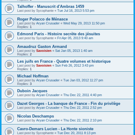
Talhoffer - Manuscrit d'Ambras 1459
Last post by
Sycophante
«
Tue Jul 16, 2013 5:53 pm
Roger Polacco de Ménasce
Last post by
Aryan Crusader
«
Wed May 29, 2013 11:50 pm
Replies:
1
Edmond Paris - Histoire secrète des jésuites
Last post by
Sycophante
«
Fri Apr 05, 2013 9:40 am
Amaudruz Gaston Armand
Last post by
Savoisien
«
Sat Jan 05, 2013 1:40 am
Replies:
2
Les juifs en France - Quatre volumes et historique
Last post by
Savoisien
«
Sun Feb 26, 2012 3:43 pm
Replies:
1
Michael Hoffman
Last post by
Aryan Crusader
«
Tue Jan 03, 2012 11:27 pm
Replies:
3
Duboin Jacques
Last post by
Aryan Crusader
«
Thu Dec 22, 2011 4:40 pm
Dazet Georges - La banque de France - Fin du privilège
Last post by
Aryan Crusader
«
Thu Dec 22, 2011 2:52 pm
Nicolas Deschamps
Last post by
Aryan Crusader
«
Thu Dec 22, 2011 2:10 pm
Cavro-Demars Lucien - La Honte sioniste
Last post by
Sycophante
«
Tue Dec 20, 2011 8:13 pm