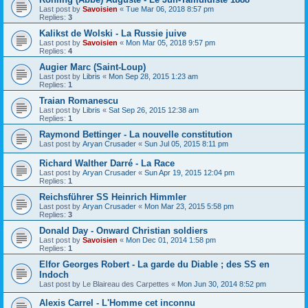
Last post by
Savoisien
«
Tue Mar 06, 2018 8:57 pm
Replies:
3
Kalikst de Wolski - La Russie juive
Last post by
Savoisien
«
Mon Mar 05, 2018 9:57 pm
Replies:
4
Augier Marc (Saint-Loup)
Last post by
Libris
«
Mon Sep 28, 2015 1:23 am
Replies:
1
Traian Romanescu
Last post by
Libris
«
Sat Sep 26, 2015 12:38 am
Replies:
1
Raymond Bettinger - La nouvelle constitution
Last post by
Aryan Crusader
«
Sun Jul 05, 2015 8:11 pm
Richard Walther Darré - La Race
Last post by
Aryan Crusader
«
Sun Apr 19, 2015 12:04 pm
Replies:
1
Reichsführer SS Heinrich Himmler
Last post by
Aryan Crusader
«
Mon Mar 23, 2015 5:58 pm
Replies:
3
Donald Day - Onward Christian soldiers
Last post by
Savoisien
«
Mon Dec 01, 2014 1:58 pm
Replies:
1
Elfor Georges Robert - La garde du Diable ; des SS en
Indoch
Last post by
Le Blaireau des Carpettes
«
Mon Jun 30, 2014 8:52 pm
Alexis Carrel - L'Homme cet inconnu