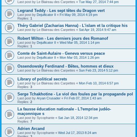
Last post by
Le Blaireau des Carpettes
«
Tue May 27, 2014 7:44 pm
Legrand Teddy - Les sept têtes du Dragon vert
Last post by
Dejuificator II
«
Fri May 09, 2014 4:19 pm
Replies:
1
Théry Gabriel (Zacharias Hanna) - L'islam et la critique his
Last post by
Le Blaireau des Carpettes
«
Sat Apr 19, 2014 9:47 am
Robert Wilton - Les derniers jours des Romanof
Last post by
Dejuificator II
«
Wed Mar 05, 2014 1:14 pm
Replies:
1
Comte de Saint-Aulaire - Geneva versus peace
Last post by
Dejuificator II
«
Mon Mar 03, 2014 1:26 pm
Ossendowsky Ferdinand - Bêtes, hommes et dieux
Last post by
Le Blaireau des Carpettes
«
Sun Feb 23, 2014 5:12 pm
Library of political secrets
Last post by
Le Blaireau des Carpettes
«
Mon Feb 10, 2014 6:57 pm
Replies:
3
Serge Tchakhotine - Le viol des foules par la propagande pol
Last post by
Aryan Crusader
«
Fri Feb 07, 2014 1:43 am
Replies:
2
La fausse éducation nationale - L?emprise judéo-
maçonnique s
Last post by
Sycophante
«
Sat Jan 18, 2014 12:34 pm
Replies:
7
Adrien Arcand
Last post by
Sycophante
«
Wed Jul 17, 2013 8:24 am
Replies:
3