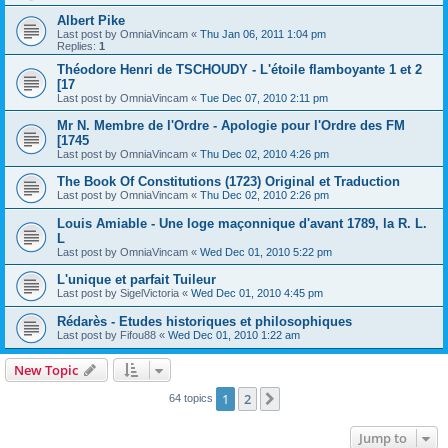
Albert Pike
Last post by
OmniaVincam
«
Thu Jan 06, 2011 1:04 pm
Replies:
1
Théodore Henri de TSCHOUDY - L'étoile flamboyante 1 et 2
[17
Last post by
OmniaVincam
«
Tue Dec 07, 2010 2:11 pm
Mr N. Membre de l'Ordre - Apologie pour l'Ordre des FM
[1745
Last post by
OmniaVincam
«
Thu Dec 02, 2010 4:26 pm
The Book Of Constitutions (1723) Original et Traduction
Last post by
OmniaVincam
«
Thu Dec 02, 2010 2:26 pm
Louis Amiable - Une loge maçonnique d'avant 1789, la R. L.
L
Last post by
OmniaVincam
«
Wed Dec 01, 2010 5:22 pm
L'unique et parfait Tuileur
Last post by
SigelVictoria
«
Wed Dec 01, 2010 4:45 pm
Rédarès - Etudes historiques et philosophiques
Last post by
Fifou88
«
Wed Dec 01, 2010 1:22 am
New Topic
1
2
Next
64 topics
Jump to