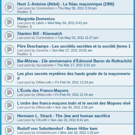
Huot J.-Antoine (Abbé) - Le fléau maçonnique (1906)
Last post by
Commodore
«
Thu May 05, 2011 3:34 pm
Replies:
1
Margiotta Domenico
Last post by
Libris
«
Wed May 04, 2011 9:42 pm
Replies:
2
Stanton Bill - Klanwatch
Last post by
Commodore
«
Tue May 03, 2011 11:27 pm
Père Deschamps - Les sociétés secrètes et la société (tome 1
Last post by
Genesis
«
Sun Mar 27, 2011 10:02 am
Replies:
1
Bar-Mitzwa - 13e anniversaire d'Edmond Baron de Rothschild
Last post by
Sycophante
«
Thu Mar 17, 2011 5:01 pm
Les plus secrets mystères des hauts grade de la maçonnerie
d
Last post by
DiMarcello
«
Fri Feb 04, 2011 12:24 pm
L'École des Francs-Maçons
Last post by
DiMarcello
«
Fri Feb 04, 2011 11:19 am
L'ordre des francs-maçons trahi et le secret des Mopses révé
Last post by
DiMarcello
«
Sun Jan 30, 2011 2:56 pm
Hermann L. Strack - The Jew and human sacrifice
Last post by
Fifou88
«
Sun Jan 16, 2011 9:41 pm
Rudolf von Sebottendorf - Bevor Hitler kam
Last post by
OmniaVincam
«
Mon Jan 10, 2011 1:25 pm