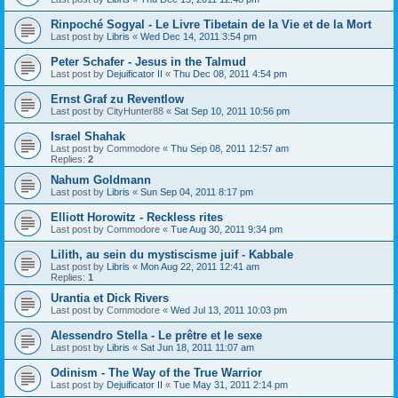
Rinpoché Sogyal - Le Livre Tibetain de la Vie et de la Mort
Last post by
Libris
«
Wed Dec 14, 2011 3:54 pm
Peter Schafer - Jesus in the Talmud
Last post by
Dejuificator II
«
Thu Dec 08, 2011 4:54 pm
Ernst Graf zu Reventlow
Last post by
CityHunter88
«
Sat Sep 10, 2011 10:56 pm
Israel Shahak
Last post by
Commodore
«
Thu Sep 08, 2011 12:57 am
Replies:
2
Nahum Goldmann
Last post by
Libris
«
Sun Sep 04, 2011 8:17 pm
Elliott Horowitz - Reckless rites
Last post by
Commodore
«
Tue Aug 30, 2011 9:34 pm
Lilith, au sein du mystiscisme juif - Kabbale
Last post by
Libris
«
Mon Aug 22, 2011 12:41 am
Replies:
1
Urantia et Dick Rivers
Last post by
Commodore
«
Wed Jul 13, 2011 10:03 pm
Alessendro Stella - Le prêtre et le sexe
Last post by
Libris
«
Sat Jun 18, 2011 11:07 am
Odinism - The Way of the True Warrior
Last post by
Dejuificator II
«
Tue May 31, 2011 2:14 pm