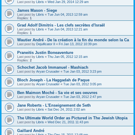
Last post by
Libris
«
Wed Jan 29, 2014 12:29 am
James Mason - Siege
Last post by
Libris
«
Tue Jun 04, 2013 12:59 am
Replies:
1
Grad Adolf Dimitris - Les clefs secrètes d'Israël
Last post by
Libris
«
Tue Jun 04, 2013 12:21 am
Replies:
1
Wautier André - De la création à la fin du monde selon la Ca
Last post by
Dejuificator II
«
Fri Jan 13, 2012 10:39 pm
Praneitis Justin Boneaventure
Last post by
Libris
«
Thu Jan 05, 2012 12:15 am
Replies:
2
Schochet Jacob Immanuel - Mashiach
Last post by
Aryan Crusader
«
Tue Jan 03, 2012 3:23 pm
Bloch Joseph - La Haggadah de Paque
Last post by
Aryan Crusader
«
Tue Jan 03, 2012 3:05 pm
Ben Maimon Moché - Sa vie et ses oeuvres
Last post by
Aryan Crusader
«
Tue Jan 03, 2012 2:47 pm
Jane Roberts - L'Enseignement de Seth
Last post by
Libris
«
Sat Dec 24, 2011 2:02 am
The Ultimate World Order as Pictured in The Jewish Utopia
Last post by
Libris
«
Wed Dec 21, 2011 11:43 pm
Gaillard André
Last post by
Libris
«
Thu Dec 15, 2011 12:48 pm