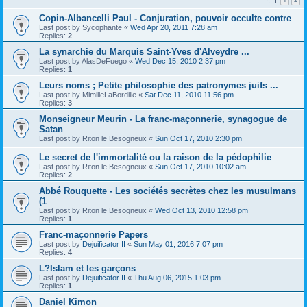
Copin-Albancelli Paul - Conjuration, pouvoir occulte contre
Last post by
Sycophante
«
Wed Apr 20, 2011 7:28 am
Replies:
2
La synarchie du Marquis Saint-Yves d'Alveydre ...
Last post by
AlasDeFuego
«
Wed Dec 15, 2010 2:37 pm
Replies:
1
Leurs noms ; Petite philosophie des patronymes juifs ...
Last post by
MimilleLaBordille
«
Sat Dec 11, 2010 11:56 pm
Replies:
3
Monseigneur Meurin - La franc-maçonnerie, synagogue de
Satan
Last post by
Riton le Besogneux
«
Sun Oct 17, 2010 2:30 pm
Le secret de l'immortalité ou la raison de la pédophilie
Last post by
Riton le Besogneux
«
Sun Oct 17, 2010 10:02 am
Replies:
2
Abbé Rouquette - Les sociétés secrètes chez les musulmans
(1
Last post by
Riton le Besogneux
«
Wed Oct 13, 2010 12:58 pm
Replies:
1
Franc-maçonnerie Papers
Last post by
Dejuificator II
«
Sun May 01, 2016 7:07 pm
Replies:
4
L?Islam et les garçons
Last post by
Dejuificator II
«
Thu Aug 06, 2015 1:03 pm
Replies:
1
Daniel Kimon