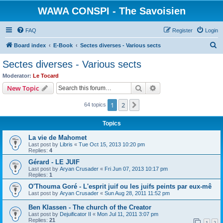
WAWA CONSPI - The Savoisien
FAQ
Register
Login
S
Board index
E-Book
Sectes diverses - Various sects
e
Sectes diverses - Various sects
a
Moderator:
Le Tocard
r
Search
Advanced search
New Topic
c
1
2
Next
64 topics
h
Topics
La vie de Mahomet
Last post by
Libris
«
Tue Oct 15, 2013 10:20 pm
Replies:
4
Gérard - LE JUIF
Last post by
Aryan Crusader
«
Fri Jun 07, 2013 10:17 pm
Replies:
1
O'Thouma Goré - L'esprit juif ou les juifs peints par eux-mê
Last post by
Aryan Crusader
«
Sun Aug 28, 2011 11:52 pm
Ben Klassen - The church of the Creator
Last post by
Dejuificator II
«
Mon Jul 11, 2011 3:07 pm
Replies:
21
1
2