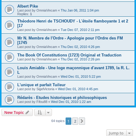
Albert Pike
Last post by
OmniaVincam
«
Thu Jan 06, 2011 1:04 pm
Replies:
1
Théodore Henri de TSCHOUDY - L'étoile flamboyante 1 et 2
[17
Last post by
OmniaVincam
«
Tue Dec 07, 2010 2:11 pm
Mr N. Membre de l'Ordre - Apologie pour l'Ordre des FM
[1745
Last post by
OmniaVincam
«
Thu Dec 02, 2010 4:26 pm
The Book Of Constitutions (1723) Original et Traduction
Last post by
OmniaVincam
«
Thu Dec 02, 2010 2:26 pm
Louis Amiable - Une loge maçonnique d'avant 1789, la R. L.
L
Last post by
OmniaVincam
«
Wed Dec 01, 2010 5:22 pm
L'unique et parfait Tuileur
Last post by
SigelVictoria
«
Wed Dec 01, 2010 4:45 pm
Rédarès - Etudes historiques et philosophiques
Last post by
Fifou88
«
Wed Dec 01, 2010 1:22 am
New Topic
1
2
Next
64 topics
Jump to