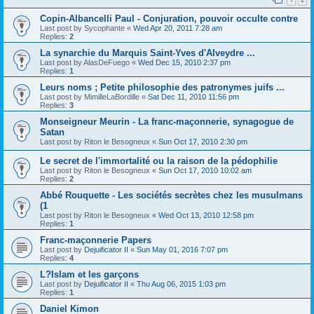
Copin-Albancelli Paul - Conjuration, pouvoir occulte contre
Last post by
Sycophante
«
Wed Apr 20, 2011 7:28 am
Replies:
2
La synarchie du Marquis Saint-Yves d'Alveydre ...
Last post by
AlasDeFuego
«
Wed Dec 15, 2010 2:37 pm
Replies:
1
Leurs noms ; Petite philosophie des patronymes juifs ...
Last post by
MimilleLaBordille
«
Sat Dec 11, 2010 11:56 pm
Replies:
3
Monseigneur Meurin - La franc-maçonnerie, synagogue de
Satan
Last post by
Riton le Besogneux
«
Sun Oct 17, 2010 2:30 pm
Le secret de l'immortalité ou la raison de la pédophilie
Last post by
Riton le Besogneux
«
Sun Oct 17, 2010 10:02 am
Replies:
2
Abbé Rouquette - Les sociétés secrètes chez les musulmans
(1
Last post by
Riton le Besogneux
«
Wed Oct 13, 2010 12:58 pm
Replies:
1
Franc-maçonnerie Papers
Last post by
Dejuificator II
«
Sun May 01, 2016 7:07 pm
Replies:
4
L?Islam et les garçons
Last post by
Dejuificator II
«
Thu Aug 06, 2015 1:03 pm
Replies:
1
Daniel Kimon