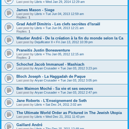
Last post by
Libris
«
Wed Jan 29, 2014 12:29 am
James Mason - Siege
Last post by
Libris
«
Tue Jun 04, 2013 12:59 am
Replies:
1
Grad Adolf Dimitris - Les clefs secrètes d'Israël
Last post by
Libris
«
Tue Jun 04, 2013 12:21 am
Replies:
1
Wautier André - De la création à la fin du monde selon la Ca
Last post by
Dejuificator II
«
Fri Jan 13, 2012 10:39 pm
Praneitis Justin Boneaventure
Last post by
Libris
«
Thu Jan 05, 2012 12:15 am
Replies:
2
Schochet Jacob Immanuel - Mashiach
Last post by
Aryan Crusader
«
Tue Jan 03, 2012 3:23 pm
Bloch Joseph - La Haggadah de Paque
Last post by
Aryan Crusader
«
Tue Jan 03, 2012 3:05 pm
Ben Maimon Moché - Sa vie et ses oeuvres
Last post by
Aryan Crusader
«
Tue Jan 03, 2012 2:47 pm
Jane Roberts - L'Enseignement de Seth
Last post by
Libris
«
Sat Dec 24, 2011 2:02 am
The Ultimate World Order as Pictured in The Jewish Utopia
Last post by
Libris
«
Wed Dec 21, 2011 11:43 pm
Gaillard André
Last post by
Libris
«
Thu Dec 15, 2011 12:48 pm