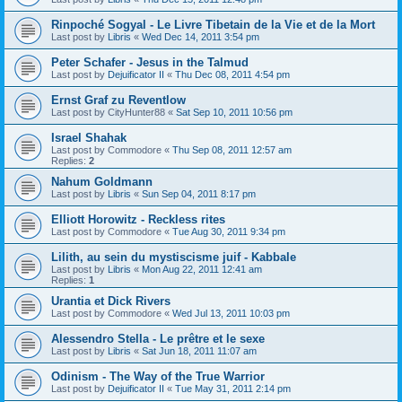
Rinpoché Sogyal - Le Livre Tibetain de la Vie et de la Mort
Last post by
Libris
«
Wed Dec 14, 2011 3:54 pm
Peter Schafer - Jesus in the Talmud
Last post by
Dejuificator II
«
Thu Dec 08, 2011 4:54 pm
Ernst Graf zu Reventlow
Last post by
CityHunter88
«
Sat Sep 10, 2011 10:56 pm
Israel Shahak
Last post by
Commodore
«
Thu Sep 08, 2011 12:57 am
Replies:
2
Nahum Goldmann
Last post by
Libris
«
Sun Sep 04, 2011 8:17 pm
Elliott Horowitz - Reckless rites
Last post by
Commodore
«
Tue Aug 30, 2011 9:34 pm
Lilith, au sein du mystiscisme juif - Kabbale
Last post by
Libris
«
Mon Aug 22, 2011 12:41 am
Replies:
1
Urantia et Dick Rivers
Last post by
Commodore
«
Wed Jul 13, 2011 10:03 pm
Alessendro Stella - Le prêtre et le sexe
Last post by
Libris
«
Sat Jun 18, 2011 11:07 am
Odinism - The Way of the True Warrior
Last post by
Dejuificator II
«
Tue May 31, 2011 2:14 pm