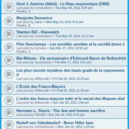
Huot J.-Antoine (Abbé) - Le fléau maçonnique (1906)
Last post by
Commodore
«
Thu May 05, 2011 3:34 pm
Replies:
1
Margiotta Domenico
Last post by
Libris
«
Wed May 04, 2011 9:42 pm
Replies:
2
Stanton Bill - Klanwatch
Last post by
Commodore
«
Tue May 03, 2011 11:27 pm
Père Deschamps - Les sociétés secrètes et la société (tome 1
Last post by
Genesis
«
Sun Mar 27, 2011 10:02 am
Replies:
1
Bar-Mitzwa - 13e anniversaire d'Edmond Baron de Rothschild
Last post by
Sycophante
«
Thu Mar 17, 2011 5:01 pm
Les plus secrets mystères des hauts grade de la maçonnerie
d
Last post by
DiMarcello
«
Fri Feb 04, 2011 12:24 pm
L'École des Francs-Maçons
Last post by
DiMarcello
«
Fri Feb 04, 2011 11:19 am
L'ordre des francs-maçons trahi et le secret des Mopses révé
Last post by
DiMarcello
«
Sun Jan 30, 2011 2:56 pm
Hermann L. Strack - The Jew and human sacrifice
Last post by
Fifou88
«
Sun Jan 16, 2011 9:41 pm
Rudolf von Sebottendorf - Bevor Hitler kam
Last post by
OmniaVincam
«
Mon Jan 10, 2011 1:25 pm