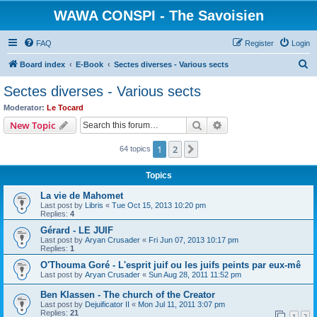
WAWA CONSPI - The Savoisien
FAQ
Register
Login
S
Board index
E-Book
Sectes diverses - Various sects
e
Sectes diverses - Various sects
a
Moderator:
Le Tocard
r
Search
Advanced search
New Topic
c
1
2
Next
64 topics
h
Topics
La vie de Mahomet
Last post by
Libris
«
Tue Oct 15, 2013 10:20 pm
Replies:
4
Gérard - LE JUIF
Last post by
Aryan Crusader
«
Fri Jun 07, 2013 10:17 pm
Replies:
1
O'Thouma Goré - L'esprit juif ou les juifs peints par eux-mê
Last post by
Aryan Crusader
«
Sun Aug 28, 2011 11:52 pm
Ben Klassen - The church of the Creator
Last post by
Dejuificator II
«
Mon Jul 11, 2011 3:07 pm
Replies:
21
1
2