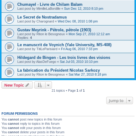
Chumayel - Livre de Chilam Balam
Last post by
MimilleLaBordille
«
Sun Dec 12, 2010 8:10 pm
Le Secret de Nostradamus
Last post by
Charognard
«
Wed Dec 08, 2010 1:08 pm
Gustav Meyrink - Pétrole, pétrole (1903)
Last post by
Riton le Besogneux
«
Mon Sep 27, 2010 12:12 am
Replies:
4
Le manuscrit de Voynich (Yale University, MS-408)
Last post by
TitiLeParisiard
«
Fri Aug 06, 2010 7:33 pm
Hildegard de Bingen - Les trois livres des visions
Last post by
AlasDeFuego
«
Sat Jul 03, 2010 10:10 pm
La fabrication du Président Nicolas Sarkozy
Last post by
Riton le Besogneux
«
Sat Mar 27, 2010 8:18 pm
New Topic
21 topics • Page
1
of
1
Jump to
FORUM PERMISSIONS
You
cannot
post new topics in this forum
You
cannot
reply to topics in this forum
You
cannot
edit your posts in this forum
You
cannot
delete your posts in this forum