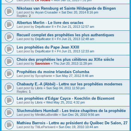
Nikolaas van Rensburg et Sainte Hildegarde de Bingen
Last post by
Aryan Crusader
«
Sat Dec 20, 2014 8:16 pm
Replies:
2
Albertus Merlin - Le livre des oracles
Last post by
Dejuificator II
«
Fri Jun 21, 2013 12:57 am
Recueil complet des prophéties les plus authentiques
Last post by
Dejuificator II
«
Fri Jun 21, 2013 12:48 am
Les prophéties du Pape Jean XXIII
Last post by
Dejuificator II
«
Fri Jun 21, 2013 12:33 am
Choix des prophéties les plus célèbres au XIXe siècle
Last post by
Savoisien
«
Thu Jun 20, 2013 11:28 pm
Prophéties du moine Irlandais Columba
Last post by
Sycophante
«
Sun May 27, 2012 8:46 am
Chabauty E.-A (Abbé) - Lettre sur les prophéties modernes
Last post by
Libris
«
Sun Sep 04, 2011 11:50 pm
Replies:
1
Les prophéties d'Edgar Cayce - Koechlin de Bizemont
Last post by
Libris
«
Wed May 25, 2011 4:32 pm
Sluchmulders Humball - Les treize chapitres de la prophétie
Last post by
MimilleLaBordille
«
Sun Dec 26, 2010 9:56 am
Mathieu Barrois - Lettre au président du Québec De Salon, 27
Last post by
TitiLeParisiard
«
Sun Dec 19, 2010 10:44 am