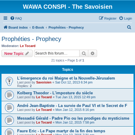
WAWA CONSPI - The Savoisien
FAQ
Register
Login
S
Board index
E-Book
Prophéties - Prophecy
e
Prophéties - Prophecy
a
Moderator:
Le Tocard
r
Search
Advanced search
New Topic
c
21 topics • Page
1
of
1
h
Topics
L'émergence du roi Maigne et la Nouvelle-Jérusalem
Last post by
Savoisien
«
Sat Oct 12, 2013 6:34 pm
Replies:
2
Kolberg Theodor - L'imposture du siècle
Last post by
Le Tocard
«
Tue Jan 13, 2015 12:49 pm
André Jean-Baptiste - La survie de Paul VI et le Secret de F
Last post by
Le Tocard
«
Mon Jan 12, 2015 8:16 pm
Messadié Gérald - Padre Pio ou les prodiges du mysticisme
Last post by
Le Tocard
«
Mon Jan 12, 2015 7:58 pm
Faure Eric - Le Pape martyr de la fin des temps
Last post by
Le Tocard
«
Mon Jan 12, 2015 7:31 pm