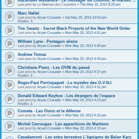
Kazantsev Alexandre - Le messager du Cosmos, le martien ...
Last post by
Le Blaireau des Carpettes
«
Thu May 15, 2014 8:26 pm
Marc Hallet
Last post by
Aryan Crusader
«
Sat May 25, 2013 10:53 pm
Replies:
1
Tim Swartz - Secret Black Projects of the New World Order
Last post by
Aryan Crusader
«
Mon May 20, 2013 4:51 pm
William Lyne - Pentagon aliens
Last post by
Aryan Crusader
«
Mon May 20, 2013 4:48 pm
Andrew Tomas
Last post by
Aryan Crusader
«
Mon May 20, 2013 4:43 pm
Christiane Piens - Les OVNI du passé
Last post by
Aryan Crusader
«
Mon May 20, 2013 4:37 pm
Replies:
1
Roger-Paul Perrinjaquet - Le mystère des O.V.N.I.
Last post by
Aryan Crusader
«
Mon May 20, 2013 4:31 pm
Donald Edward Keyhoe - Les étrangers de l'espace
Last post by
Aryan Crusader
«
Mon May 20, 2013 4:23 pm
Replies:
1
Cometa - Les Ovnis et la défense
Last post by
Aryan Crusader
«
Mon May 20, 2013 4:16 pm
Michel Carrouges - Les apparitions de Martiens
Last post by
Aryan Crusader
«
Mon May 20, 2013 4:13 pm
Casadamont - Les extra terrestres L'égnigme de Baïan Kara