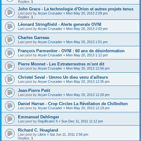
Replies:
1
John Grace - La technologie d'Orion et autres projets tenus
Last post by
Aryan Crusader
«
Mon May 20, 2013 2:09 pm
Replies:
1
Léonard Stringflield - Alerte generale OVNI
Last post by
Aryan Crusader
«
Mon May 20, 2013 2:03 pm
Charles Garreau
Last post by
Aryan Crusader
«
Mon May 20, 2013 1:51 pm
François Parmentier - OVNI : 60 ans de désinformation
Last post by
Aryan Crusader
«
Mon May 20, 2013 1:12 pm
Pierre Monnet - Les Extraterrestres m'ont dit
Last post by
Aryan Crusader
«
Mon May 20, 2013 12:56 pm
Christel Seval - Ummo Un dieu venu d'ailleurs
Last post by
Aryan Crusader
«
Mon May 20, 2013 12:35 pm
Jean-Pierre Petit
Last post by
Aryan Crusader
«
Mon May 20, 2013 12:29 pm
Daniel Harran - Crop Circles La Révélation de Chilbolton
Last post by
Aryan Crusader
«
Mon May 20, 2013 12:19 pm
Emmanuel Dehlinger
Last post by
Dejuificator II
«
Sun Dec 11, 2011 11:12 pm
Richard C. Hoagland
Last post by
Libris
«
Sat Jun 11, 2011 2:56 pm
Replies:
1