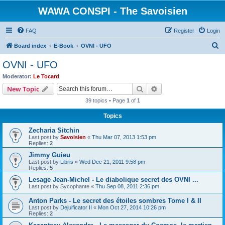
WAWA CONSPI - The Savoisien
FAQ
Register
Login
S
Board index
E-Book
OVNI - UFO
e
OVNI - UFO
a
Moderator:
Le Tocard
r
Search
Advanced search
New Topic
c
39 topics • Page
1
of
1
h
Topics
Zecharia Sitchin
Last post by
Savoisien
«
Thu Mar 07, 2013 1:53 pm
Replies:
2
Jimmy Guieu
Last post by
Libris
«
Wed Dec 21, 2011 9:58 pm
Replies:
5
Lesage Jean-Michel - Le diabolique secret des OVNI ...
Last post by
Sycophante
«
Thu Sep 08, 2011 2:36 pm
Anton Parks - Le secret des étoiles sombres Tome I & II
Last post by
Dejuificator II
«
Mon Oct 27, 2014 10:26 pm
Replies:
2