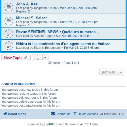
John A. Keel
Last post by
KingdomOfTruth
«
Wed Jan 05, 2011 1:03 pm
Replies:
2
Michael S. Heiser
Last post by
KingdomOfTruth
«
Sun Nov 14, 2010 12:14 pm
Replies:
1
Revue SENTINEL NEWS : Quelques numéros ...
Last post by
AlasDeFuego
«
Sun Apr 18, 2010 6:04 pm
Nibiru et les confessions d'un agent secret du Vatican
Last post by
Riton le Besogneux
«
Fri Mar 26, 2010 7:46 pm
New Topic
39 topics • Page
1
of
1
Jump to
FORUM PERMISSIONS
You
cannot
post new topics in this forum
You
cannot
reply to topics in this forum
You
cannot
edit your posts in this forum
You
cannot
delete your posts in this forum
You
cannot
post attachments in this forum
Board index
Contact us
Delete cookies
All times are
UTC
Powered by
phpBB
® Forum Software © phpBB Limited