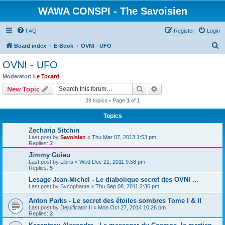
WAWA CONSPI - The Savoisien
FAQ
Register
Login
S
Board index
E-Book
OVNI - UFO
e
OVNI - UFO
a
Moderator:
Le Tocard
r
Search
Advanced search
New Topic
c
39 topics • Page
1
of
1
h
Topics
Zecharia Sitchin
Last post by
Savoisien
«
Thu Mar 07, 2013 1:53 pm
Replies:
2
Jimmy Guieu
Last post by
Libris
«
Wed Dec 21, 2011 9:58 pm
Replies:
5
Lesage Jean-Michel - Le diabolique secret des OVNI ...
Last post by
Sycophante
«
Thu Sep 08, 2011 2:36 pm
Anton Parks - Le secret des étoiles sombres Tome I & II
Last post by
Dejuificator II
«
Mon Oct 27, 2014 10:26 pm
Replies:
2