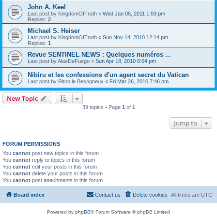
John A. Keel
Last post by
KingdomOfTruth
«
Wed Jan 05, 2011 1:03 pm
Replies:
2
Michael S. Heiser
Last post by
KingdomOfTruth
«
Sun Nov 14, 2010 12:14 pm
Replies:
1
Revue SENTINEL NEWS : Quelques numéros ...
Last post by
AlasDeFuego
«
Sun Apr 18, 2010 6:04 pm
Nibiru et les confessions d'un agent secret du Vatican
Last post by
Riton le Besogneux
«
Fri Mar 26, 2010 7:46 pm
New Topic
39 topics • Page
1
of
1
Jump to
FORUM PERMISSIONS
You
cannot
post new topics in this forum
You
cannot
reply to topics in this forum
You
cannot
edit your posts in this forum
You
cannot
delete your posts in this forum
You
cannot
post attachments in this forum
Board index
Contact us
Delete cookies
All times are
UTC
Powered by
phpBB
® Forum Software © phpBB Limited