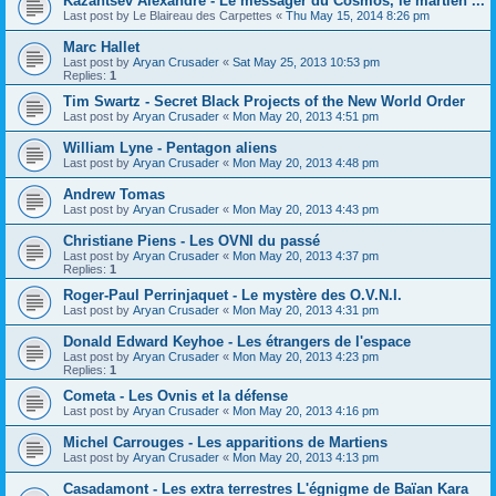
Kazantsev Alexandre - Le messager du Cosmos, le martien ...
Last post by
Le Blaireau des Carpettes
«
Thu May 15, 2014 8:26 pm
Marc Hallet
Last post by
Aryan Crusader
«
Sat May 25, 2013 10:53 pm
Replies:
1
Tim Swartz - Secret Black Projects of the New World Order
Last post by
Aryan Crusader
«
Mon May 20, 2013 4:51 pm
William Lyne - Pentagon aliens
Last post by
Aryan Crusader
«
Mon May 20, 2013 4:48 pm
Andrew Tomas
Last post by
Aryan Crusader
«
Mon May 20, 2013 4:43 pm
Christiane Piens - Les OVNI du passé
Last post by
Aryan Crusader
«
Mon May 20, 2013 4:37 pm
Replies:
1
Roger-Paul Perrinjaquet - Le mystère des O.V.N.I.
Last post by
Aryan Crusader
«
Mon May 20, 2013 4:31 pm
Donald Edward Keyhoe - Les étrangers de l'espace
Last post by
Aryan Crusader
«
Mon May 20, 2013 4:23 pm
Replies:
1
Cometa - Les Ovnis et la défense
Last post by
Aryan Crusader
«
Mon May 20, 2013 4:16 pm
Michel Carrouges - Les apparitions de Martiens
Last post by
Aryan Crusader
«
Mon May 20, 2013 4:13 pm
Casadamont - Les extra terrestres L'égnigme de Baïan Kara