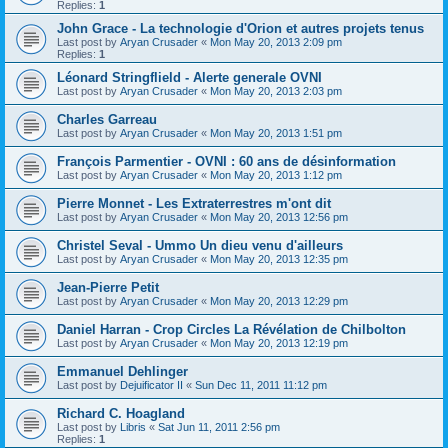
Replies:
1
John Grace - La technologie d'Orion et autres projets tenus
Last post by
Aryan Crusader
«
Mon May 20, 2013 2:09 pm
Replies:
1
Léonard Stringflield - Alerte generale OVNI
Last post by
Aryan Crusader
«
Mon May 20, 2013 2:03 pm
Charles Garreau
Last post by
Aryan Crusader
«
Mon May 20, 2013 1:51 pm
François Parmentier - OVNI : 60 ans de désinformation
Last post by
Aryan Crusader
«
Mon May 20, 2013 1:12 pm
Pierre Monnet - Les Extraterrestres m'ont dit
Last post by
Aryan Crusader
«
Mon May 20, 2013 12:56 pm
Christel Seval - Ummo Un dieu venu d'ailleurs
Last post by
Aryan Crusader
«
Mon May 20, 2013 12:35 pm
Jean-Pierre Petit
Last post by
Aryan Crusader
«
Mon May 20, 2013 12:29 pm
Daniel Harran - Crop Circles La Révélation de Chilbolton
Last post by
Aryan Crusader
«
Mon May 20, 2013 12:19 pm
Emmanuel Dehlinger
Last post by
Dejuificator II
«
Sun Dec 11, 2011 11:12 pm
Richard C. Hoagland
Last post by
Libris
«
Sat Jun 11, 2011 2:56 pm
Replies:
1