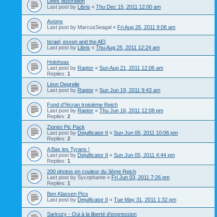
Dees Illustration
Last post by
Libris
«
Thu Dec 15, 2011 12:00 am
Avions
Last post by
MarcusSeagal
«
Fri Aug 26, 2011 9:08 am
Israel, exxon and the AEI
Last post by
Libris
«
Thu Aug 25, 2011 12:24 am
Holohoax
Last post by
Raptor
«
Sun Aug 21, 2011 12:06 am
Replies:
1
Léon Degrelle
Last post by
Raptor
«
Sun Jun 19, 2011 9:43 am
Fond d?écran troisième Reich
Last post by
Raptor
«
Thu Jun 16, 2011 12:08 pm
Replies:
2
Zionist Pic Pack
Last post by
Dejuificator II
«
Sun Jun 05, 2011 10:06 pm
Replies:
2
A Bas les Tyrans !
Last post by
Dejuificator II
«
Sun Jun 05, 2011 4:44 pm
Replies:
1
200 photos en couleur du 3ème Reich
Last post by
Sycophante
«
Fri Jun 03, 2011 7:26 pm
Replies:
1
Ben Klassen Pics
Last post by
Dejuificator II
«
Tue May 31, 2011 1:32 pm
Sarkozy - Oui à la liberté d'expression