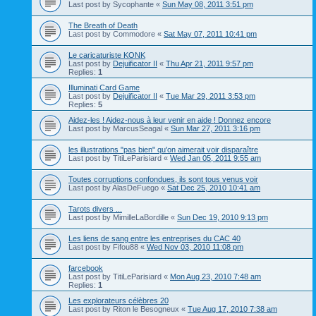
Last post by
Sycophante
«
Sun May 08, 2011 3:51 pm
The Breath of Death
Last post by
Commodore
«
Sat May 07, 2011 10:41 pm
Le caricaturiste KONK
Last post by
Dejuificator II
«
Thu Apr 21, 2011 9:57 pm
Replies:
1
Illuminati Card Game
Last post by
Dejuificator II
«
Tue Mar 29, 2011 3:53 pm
Replies:
5
Aidez-les ! Aidez-nous à leur venir en aide ! Donnez encore
Last post by
MarcusSeagal
«
Sun Mar 27, 2011 3:16 pm
les illustrations "pas bien" qu'on aimerait voir disparaître
Last post by
TitiLeParisiard
«
Wed Jan 05, 2011 9:55 am
Toutes corruptions confondues, ils sont tous venus voir
Last post by
AlasDeFuego
«
Sat Dec 25, 2010 10:41 am
Tarots divers ...
Last post by
MimilleLaBordille
«
Sun Dec 19, 2010 9:13 pm
Les liens de sang entre les entreprises du CAC 40
Last post by
Fifou88
«
Wed Nov 03, 2010 11:08 pm
farcebook
Last post by
TitiLeParisiard
«
Mon Aug 23, 2010 7:48 am
Replies:
1
Les explorateurs célèbres 20
Last post by
Riton le Besogneux
«
Tue Aug 17, 2010 7:38 am