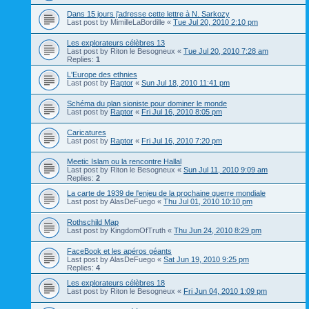
Dans 15 jours j'adresse cette lettre à N. Sarkozy
Last post by
MimilleLaBordille
«
Tue Jul 20, 2010 2:10 pm
Les explorateurs célèbres 13
Last post by
Riton le Besogneux
«
Tue Jul 20, 2010 7:28 am
Replies:
1
L'Europe des ethnies
Last post by
Raptor
«
Sun Jul 18, 2010 11:41 pm
Schéma du plan sioniste pour dominer le monde
Last post by
Raptor
«
Fri Jul 16, 2010 8:05 pm
Caricatures
Last post by
Raptor
«
Fri Jul 16, 2010 7:20 pm
Meetic Islam ou la rencontre Hallal
Last post by
Riton le Besogneux
«
Sun Jul 11, 2010 9:09 am
Replies:
2
La carte de 1939 de l'enjeu de la prochaine guerre mondiale
Last post by
AlasDeFuego
«
Thu Jul 01, 2010 10:10 pm
Rothschild Map
Last post by
KingdomOfTruth
«
Thu Jun 24, 2010 8:29 pm
FaceBook et les apéros géants
Last post by
AlasDeFuego
«
Sat Jun 19, 2010 9:25 pm
Replies:
4
Les explorateurs célèbres 18
Last post by
Riton le Besogneux
«
Fri Jun 04, 2010 1:09 pm