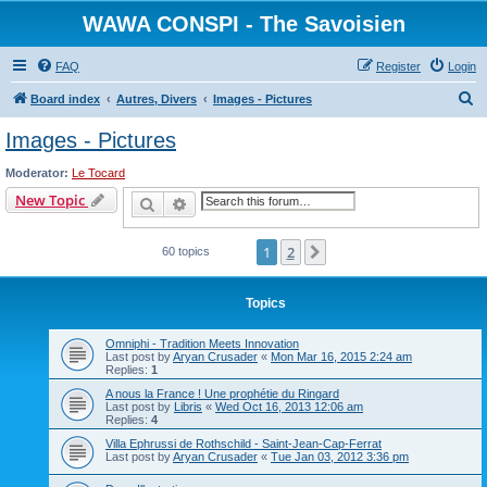
WAWA CONSPI - The Savoisien
FAQ
Register
Login
S
Board index
Autres, Divers
Images - Pictures
e
Images - Pictures
a
Moderator:
Le Tocard
r
New Topic
Search
Advanced search
c
h
1
2
Next
60 topics
Topics
Omniphi - Tradition Meets Innovation
Last post by
Aryan Crusader
«
Mon Mar 16, 2015 2:24 am
Replies:
1
A nous la France ! Une prophétie du Ringard
Last post by
Libris
«
Wed Oct 16, 2013 12:06 am
Replies:
4
Villa Ephrussi de Rothschild - Saint-Jean-Cap-Ferrat
Last post by
Aryan Crusader
«
Tue Jan 03, 2012 3:36 pm