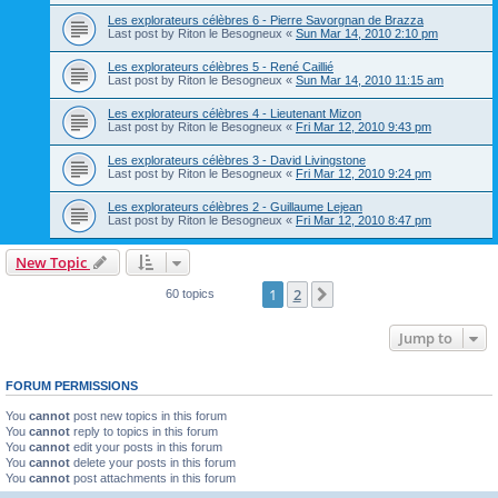
Les explorateurs célèbres 6 - Pierre Savorgnan de Brazza
Last post by
Riton le Besogneux
«
Sun Mar 14, 2010 2:10 pm
Les explorateurs célèbres 5 - René Caillié
Last post by
Riton le Besogneux
«
Sun Mar 14, 2010 11:15 am
Les explorateurs célèbres 4 - Lieutenant Mizon
Last post by
Riton le Besogneux
«
Fri Mar 12, 2010 9:43 pm
Les explorateurs célèbres 3 - David Livingstone
Last post by
Riton le Besogneux
«
Fri Mar 12, 2010 9:24 pm
Les explorateurs célèbres 2 - Guillaume Lejean
Last post by
Riton le Besogneux
«
Fri Mar 12, 2010 8:47 pm
New Topic
1
2
Next
60 topics
Jump to
FORUM PERMISSIONS
You
cannot
post new topics in this forum
You
cannot
reply to topics in this forum
You
cannot
edit your posts in this forum
You
cannot
delete your posts in this forum
You
cannot
post attachments in this forum