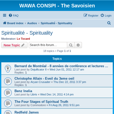
WAWA CONSPI - The Savoisien
FAQ
Register
Login
S
Board index
Audios
Spiritualité - Spirituality
e
Spiritualité - Spirituality
a
Moderator:
Le Tocard
r
Search
Advanced search
New Topic
c
18 topics • Page
1
of
1
h
Topics
Bernard de Montréal - 8 années de conférence et lectures ...
Last post by
Dejuificator II
«
Wed Jun 01, 2011 12:17 am
Replies:
1
Christophe Allain - Eveil du 3eme oeil
Last post by
Aryan Crusader
«
Thu Dec 22, 2011 3:37 pm
Replies:
1
Benz Inelia
Last post by
Libris
«
Wed Dec 14, 2011 4:14 pm
The Four Stages of Spiritual Truth
Last post by
Commodore
«
Fri Aug 26, 2011 9:51 pm
Redfield James