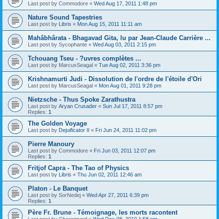
Last post by
Commodore
«
Wed Aug 17, 2011 1:48 pm
Nature Sound Tapestries
Last post by
Libris
«
Mon Aug 15, 2011 11:11 am
Mahâbhârata - Bhagavad Gita, lu par Jean-Claude Carrière ...
Last post by
Sycophante
«
Wed Aug 03, 2011 2:15 pm
Tchouang Tseu - ?uvres complètes ...
Last post by
MarcusSeagal
«
Tue Aug 02, 2011 3:36 pm
Krishnamurti Judi - Dissolution de l'ordre de l'étoile d'Ori
Last post by
MarcusSeagal
«
Mon Aug 01, 2011 9:28 pm
Nietzsche - Thus Spoke Zarathustra
Last post by
Aryan Crusader
«
Sun Jul 17, 2011 8:57 pm
Replies:
1
The Golden Voyage
Last post by
Dejuificator II
«
Fri Jun 24, 2011 11:02 pm
Pierre Manoury
Last post by
Commodore
«
Fri Jun 03, 2011 12:07 pm
Replies:
1
Fritjof Capra - The Tao of Physics
Last post by
Libris
«
Thu Jun 02, 2011 12:46 am
Platon - Le Banquet
Last post by
SorNedej
«
Wed Apr 27, 2011 6:39 pm
Replies:
1
Père Fr. Brune - Témoignage, les morts racontent
Last post by
Charognard
«
Wed Dec 08, 2010 1:58 pm