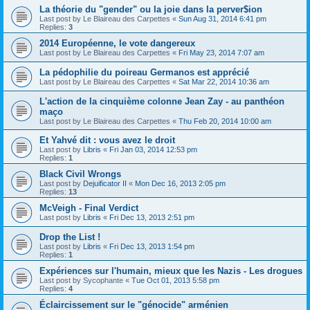
La théorie du "gender" ou la joie dans la perver$ion
Last post by
Le Blaireau des Carpettes
«
Sun Aug 31, 2014 6:41 pm
Replies:
3
2014 Européenne, le vote dangereux
Last post by
Le Blaireau des Carpettes
«
Fri May 23, 2014 7:07 am
La pédophilie du poireau Germanos est apprécié
Last post by
Le Blaireau des Carpettes
«
Sat Mar 22, 2014 10:36 am
L'action de la cinquième colonne Jean Zay - au panthéon
maço
Last post by
Le Blaireau des Carpettes
«
Thu Feb 20, 2014 10:00 am
Et Yahvé dit : vous avez le droit
Last post by
Libris
«
Fri Jan 03, 2014 12:53 pm
Replies:
1
Black Civil Wrongs
Last post by
Dejuificator II
«
Mon Dec 16, 2013 2:05 pm
Replies:
13
McVeigh - Final Verdict
Last post by
Libris
«
Fri Dec 13, 2013 2:51 pm
Drop the List !
Last post by
Libris
«
Fri Dec 13, 2013 1:54 pm
Replies:
1
Expériences sur l'humain, mieux que les Nazis - Les drogues
Last post by
Sycophante
«
Tue Oct 01, 2013 5:58 pm
Replies:
4
Éclaircissement sur le "génocide" arménien