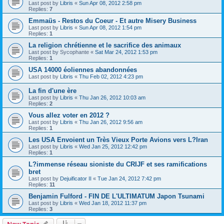
Last post by
Libris
«
Sun Apr 08, 2012 2:58 pm
Replies:
7
Emmaüs - Restos du Coeur - Et autre Misery Business
Last post by
Libris
«
Sun Apr 08, 2012 1:54 pm
Replies:
1
La religion chrétienne et le sacrifice des animaux
Last post by
Sycophante
«
Sat Mar 24, 2012 1:53 pm
Replies:
1
USA 14000 éoliennes abandonnées
Last post by
Libris
«
Thu Feb 02, 2012 4:23 pm
La fin d'une ère
Last post by
Libris
«
Thu Jan 26, 2012 10:03 am
Replies:
2
Vous allez voter en 2012 ?
Last post by
Libris
«
Thu Jan 26, 2012 9:56 am
Replies:
1
Les USA Envoient un Très Vieux Porte Avions vers L?Iran
Last post by
Libris
«
Wed Jan 25, 2012 12:42 pm
Replies:
1
L?immense réseau sioniste du CRIJF et ses ramifications
bret
Last post by
Dejuificator II
«
Tue Jan 24, 2012 7:42 pm
Replies:
11
Benjamin Fulford - FIN DE L'ULTIMATUM Japon Tsunami
Last post by
Libris
«
Wed Jan 18, 2012 11:37 pm
Replies:
3