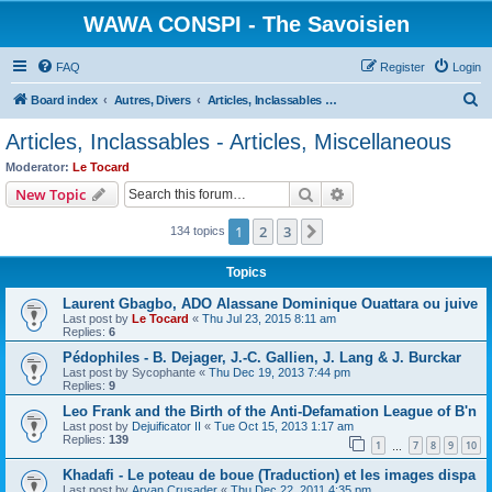
WAWA CONSPI - The Savoisien
FAQ
Register
Login
S
Board index
Autres, Divers
Articles, Inclassables - Articles, Miscellaneous
e
Articles, Inclassables - Articles, Miscellaneous
a
Moderator:
Le Tocard
r
Search
Advanced search
New Topic
c
1
2
3
Next
134 topics
h
Topics
Laurent Gbagbo, ADO Alassane Dominique Ouattara ou juive
Last post by
Le Tocard
«
Thu Jul 23, 2015 8:11 am
Replies:
6
Pédophiles - B. Dejager, J.-C. Gallien, J. Lang & J. Burckar
Last post by
Sycophante
«
Thu Dec 19, 2013 7:44 pm
Replies:
9
Leo Frank and the Birth of the Anti-Defamation League of B'n
Last post by
Dejuificator II
«
Tue Oct 15, 2013 1:17 am
Replies:
139
1
7
8
9
10
…
Khadafi - Le poteau de boue (Traduction) et les images dispa
Last post by
Aryan Crusader
«
Thu Dec 22, 2011 4:35 pm