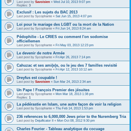
Last post by
Savoisien
«
Wed Jul 10, 2013 9:07 pm
Replies:
3
Exclusif : Les sujets du BAC 2013
Last post by
Sycophante
«
Sat Jun 15, 2013 4:07 pm
Loi pour le mariage des LGBT ou la mort de la Nation
Last post by
Sycophante
«
Fri Jun 14, 2013 8:24 am
Pédophilie - Le CRIES ou comment l'on sodomise
officiellemen
Last post by
Sycophante
«
Fri May 03, 2013 12:23 pm
Le devenir de notre Armée
Last post by
Sycophante
«
Fri Apr 26, 2013 7:14 pm
Cahuzac et ses ami(e)s, ou le jeu des 7 familles revisité
Last post by
Sycophante
«
Fri Apr 12, 2013 10:12 am
Dreyfus est coupable !
Last post by
Savoisien
«
Sun Mar 24, 2013 2:34 am
Un Pape ! François Premier des jésuites
Last post by
Sycophante
«
Mon Mar 18, 2013 1:38 pm
Replies:
1
La pédérastie en Islam, une autre façon de voir la religion
Last post by
Sycophante
«
Thu Feb 14, 2013 1:53 pm
236 references to 6,000,000 Jews prior to the Nuremberg Tria
Last post by
Dejuificator II
«
Mon Oct 08, 2012 9:30 pm
Charles Fourier - Tableau analytique du cocuage