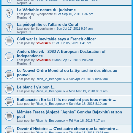
Replies:
4
La Véritable nature du judaisme
Last post by
Sycophante
«
Sat Sep 10, 2011 1:36 pm
Replies:
6
La pédophilie et l'affaire du Coral
Last post by
Sycophante
«
Sun Jul 17, 2011 9:34 am
Replies:
2
Civil war is inevitable says a French officer
Last post by
Savoisien
«
Sat Jun 05, 2021 1:41 pm
Anders Breivik - 2083 A European Declaration of
Independence
Last post by
Savoisien
«
Mon Sep 17, 2018 1:05 am
Replies:
4
Le Nouvel Ordre Mondial ou la Synarchie des élites au
pouvoi
Last post by
Riton_le_Besogneux
«
Sun Apr 29, 2018 10:02 am
Le blanc ! y'a bon !...
Last post by
Riton_le_Besogneux
«
Mon Mar 19, 2018 9:52 am
Euthanasie : En fait ! Ils ne veulent pas tous mourir ...
Last post by
Riton_le_Besogneux
«
Sun Mar 18, 2018 8:10 am
Mémère Teresa (Anjezë "Agnès" Gonxha Bajaxhiu) et son
petit
Last post by
Riton_le_Besogneux
«
Fri Mar 16, 2018 7:17 am
Devoir d'Histoire ... C'est autre chose que la mémoire ...
Last post by
Riton_le_Besogneux
«
Thu Mar 15, 2018 12:15 pm