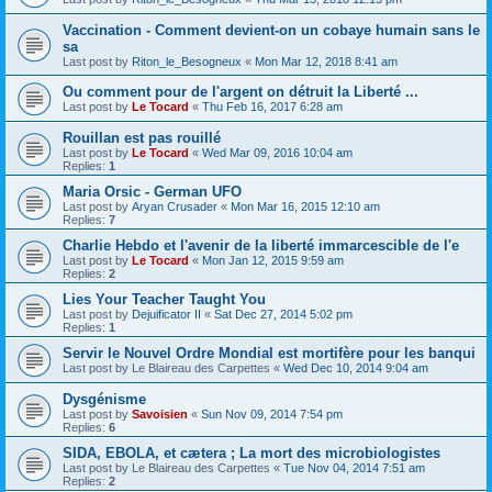
Vaccination - Comment devient-on un cobaye humain sans le
sa
Last post by
Riton_le_Besogneux
«
Mon Mar 12, 2018 8:41 am
Ou comment pour de l'argent on détruit la Liberté ...
Last post by
Le Tocard
«
Thu Feb 16, 2017 6:28 am
Rouillan est pas rouillé
Last post by
Le Tocard
«
Wed Mar 09, 2016 10:04 am
Replies:
1
Maria Orsic - German UFO
Last post by
Aryan Crusader
«
Mon Mar 16, 2015 12:10 am
Replies:
7
Charlie Hebdo et l'avenir de la liberté immarcescible de l'e
Last post by
Le Tocard
«
Mon Jan 12, 2015 9:59 am
Replies:
2
Lies Your Teacher Taught You
Last post by
Dejuificator II
«
Sat Dec 27, 2014 5:02 pm
Replies:
1
Servir le Nouvel Ordre Mondial est mortifère pour les banqui
Last post by
Le Blaireau des Carpettes
«
Wed Dec 10, 2014 9:04 am
Dysgénisme
Last post by
Savoisien
«
Sun Nov 09, 2014 7:54 pm
Replies:
6
SIDA, EBOLA, et cætera ; La mort des microbiologistes
Last post by
Le Blaireau des Carpettes
«
Tue Nov 04, 2014 7:51 am
Replies:
2