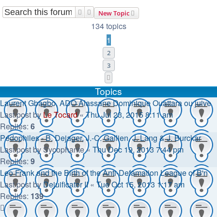
Search
Advanced search
New Topic
134 topics
1
2
3
Next
Topics
Laurent Gbagbo, ADO Alassane Dominique Ouattara ou juive
Last post by
Le Tocard
«
Thu Jul 23, 2015 8:11 am
Replies:
6
Pédophiles - B. Dejager, J.-C. Gallien, J. Lang & J. Burckar
Last post by
Sycophante
«
Thu Dec 19, 2013 7:44 pm
Replies:
9
Leo Frank and the Birth of the Anti-Defamation League of B'n
Last post by
Dejuificator II
«
Tue Oct 15, 2013 1:17 am
Replies:
139