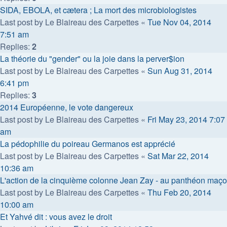
SIDA, EBOLA, et cætera ; La mort des microbiologistes
Last post by
Le Blaireau des Carpettes
«
Tue Nov 04, 2014
7:51 am
Replies:
2
La théorie du "gender" ou la joie dans la perver$ion
Last post by
Le Blaireau des Carpettes
«
Sun Aug 31, 2014
6:41 pm
Replies:
3
2014 Européenne, le vote dangereux
Last post by
Le Blaireau des Carpettes
«
Fri May 23, 2014 7:07
am
La pédophilie du poireau Germanos est apprécié
Last post by
Le Blaireau des Carpettes
«
Sat Mar 22, 2014
10:36 am
L'action de la cinquième colonne Jean Zay - au panthéon maço
Last post by
Le Blaireau des Carpettes
«
Thu Feb 20, 2014
10:00 am
Et Yahvé dit : vous avez le droit