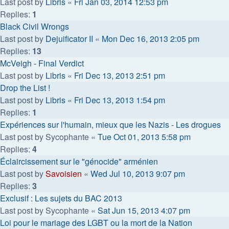
Last post by
Libris
«
Fri Jan 03, 2014 12:53 pm
Replies:
1
Black Civil Wrongs
Last post by
Dejuificator II
«
Mon Dec 16, 2013 2:05 pm
Replies:
13
McVeigh - Final Verdict
Last post by
Libris
«
Fri Dec 13, 2013 2:51 pm
Drop the List !
Last post by
Libris
«
Fri Dec 13, 2013 1:54 pm
Replies:
1
Expériences sur l'humain, mieux que les Nazis - Les drogues
Last post by
Sycophante
«
Tue Oct 01, 2013 5:58 pm
Replies:
4
Éclaircissement sur le "génocide" arménien
Last post by
Savoisien
«
Wed Jul 10, 2013 9:07 pm
Replies:
3
Exclusif : Les sujets du BAC 2013
Last post by
Sycophante
«
Sat Jun 15, 2013 4:07 pm
Loi pour le mariage des LGBT ou la mort de la Nation