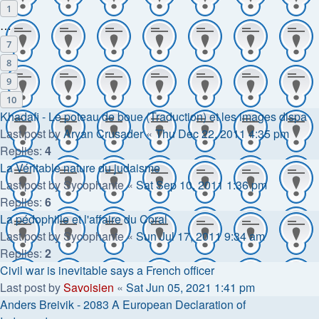
1
…
7
8
9
10
Khadafi - Le poteau de boue (Traduction) et les images dispa
Last post by
Aryan Crusader
«
Thu Dec 22, 2011 4:35 pm
Replies:
4
La Véritable nature du judaisme
Last post by
Sycophante
«
Sat Sep 10, 2011 1:36 pm
Replies:
6
La pédophilie et l'affaire du Coral
Last post by
Sycophante
«
Sun Jul 17, 2011 9:34 am
Replies:
2
Civil war is inevitable says a French officer
Last post by
Savoisien
«
Sat Jun 05, 2021 1:41 pm
Anders Breivik - 2083 A European Declaration of