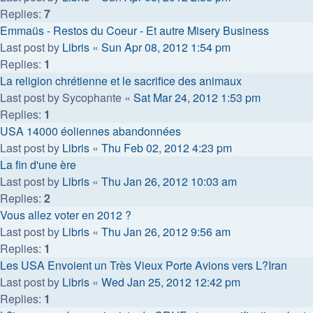
Replies:
7
Emmaüs - Restos du Coeur - Et autre Misery Business
Last post by
Libris
«
Sun Apr 08, 2012 1:54 pm
Replies:
1
La religion chrétienne et le sacrifice des animaux
Last post by
Sycophante
«
Sat Mar 24, 2012 1:53 pm
Replies:
1
USA 14000 éoliennes abandonnées
Last post by
Libris
«
Thu Feb 02, 2012 4:23 pm
La fin d'une ère
Last post by
Libris
«
Thu Jan 26, 2012 10:03 am
Replies:
2
Vous allez voter en 2012 ?
Last post by
Libris
«
Thu Jan 26, 2012 9:56 am
Replies:
1
Les USA Envoient un Très Vieux Porte Avions vers L?Iran
Last post by
Libris
«
Wed Jan 25, 2012 12:42 pm
Replies:
1