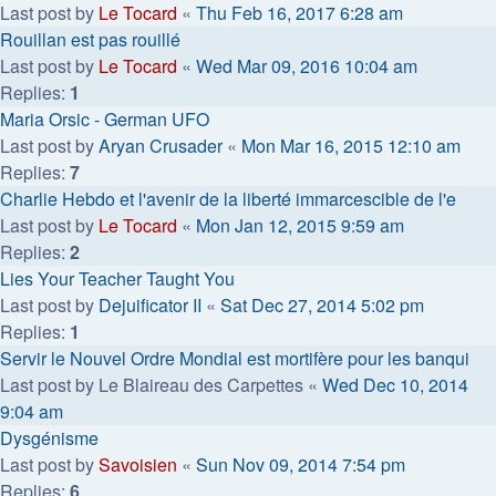
Last post by
Le Tocard
«
Thu Feb 16, 2017 6:28 am
Rouillan est pas rouillé
Last post by
Le Tocard
«
Wed Mar 09, 2016 10:04 am
Replies:
1
Maria Orsic - German UFO
Last post by
Aryan Crusader
«
Mon Mar 16, 2015 12:10 am
Replies:
7
Charlie Hebdo et l'avenir de la liberté immarcescible de l'e
Last post by
Le Tocard
«
Mon Jan 12, 2015 9:59 am
Replies:
2
Lies Your Teacher Taught You
Last post by
Dejuificator II
«
Sat Dec 27, 2014 5:02 pm
Replies:
1
Servir le Nouvel Ordre Mondial est mortifère pour les banqui
Last post by
Le Blaireau des Carpettes
«
Wed Dec 10, 2014
9:04 am
Dysgénisme
Last post by
Savoisien
«
Sun Nov 09, 2014 7:54 pm
Replies:
6