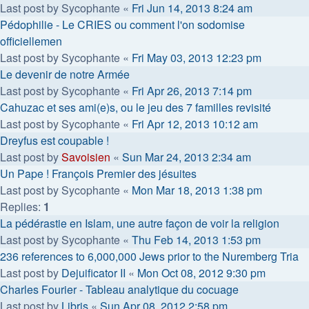
Last post by
Sycophante
«
Fri Jun 14, 2013 8:24 am
Pédophilie - Le CRIES ou comment l'on sodomise
officiellemen
Last post by
Sycophante
«
Fri May 03, 2013 12:23 pm
Le devenir de notre Armée
Last post by
Sycophante
«
Fri Apr 26, 2013 7:14 pm
Cahuzac et ses ami(e)s, ou le jeu des 7 familles revisité
Last post by
Sycophante
«
Fri Apr 12, 2013 10:12 am
Dreyfus est coupable !
Last post by
Savoisien
«
Sun Mar 24, 2013 2:34 am
Un Pape ! François Premier des jésuites
Last post by
Sycophante
«
Mon Mar 18, 2013 1:38 pm
Replies:
1
La pédérastie en Islam, une autre façon de voir la religion
Last post by
Sycophante
«
Thu Feb 14, 2013 1:53 pm
236 references to 6,000,000 Jews prior to the Nuremberg Tria
Last post by
Dejuificator II
«
Mon Oct 08, 2012 9:30 pm
Charles Fourier - Tableau analytique du cocuage
Last post by
Libris
«
Sun Apr 08, 2012 2:58 pm