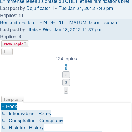
L?immense réseau sioniste du CRIJF et ses ramifications bret
Last post by
Dejuificator II
«
Tue Jan 24, 2012 7:42 pm
Replies:
11
Benjamin Fulford - FIN DE L'ULTIMATUM Japon Tsunami
Last post by
Libris
«
Wed Jan 18, 2012 11:37 pm
Replies:
3
New Topic
134 topics
1
2
3
Next
Jump to
E-Book
↳ Introuvables - Rares
↳ Conspiration - Conspiracy
↳ Histoire - History