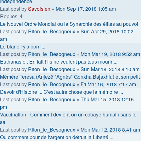
Independence
Last post by
Savoisien
«
Mon Sep 17, 2018 1:05 am
Replies:
4
Le Nouvel Ordre Mondial ou la Synarchie des élites au pouvoi
Last post by
Riton_le_Besogneux
«
Sun Apr 29, 2018 10:02
am
Le blanc ! y'a bon !...
Last post by
Riton_le_Besogneux
«
Mon Mar 19, 2018 9:52 am
Euthanasie : En fait ! Ils ne veulent pas tous mourir ...
Last post by
Riton_le_Besogneux
«
Sun Mar 18, 2018 8:10 am
Mémère Teresa (Anjezë "Agnès" Gonxha Bajaxhiu) et son petit
Last post by
Riton_le_Besogneux
«
Fri Mar 16, 2018 7:17 am
Devoir d'Histoire ... C'est autre chose que la mémoire ...
Last post by
Riton_le_Besogneux
«
Thu Mar 15, 2018 12:15
pm
Vaccination - Comment devient-on un cobaye humain sans le
sa
Last post by
Riton_le_Besogneux
«
Mon Mar 12, 2018 8:41 am
Ou comment pour de l'argent on détruit la Liberté ...