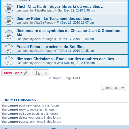
Thich Nhat Hanh - Soyez libres là où vous êtes ...
Last post by
TitiLeParisiard
«
Sun Dec 19, 2010 1:49 pm
Deunov Peter - Le Testament des couleurs
Last post by
AlasDeFuego
«
Fri Dec 17, 2010 12:07 pm
Dictionnaire des symboles de Chevalier Jean & Gheerbrant
Ala
Last post by
AlasDeFuego
«
Fri Dec 17, 2010 10:54 am
Prasâd Râma - La science du Souffle ...
Last post by
AlasDeFuego
«
Fri Dec 17, 2010 10:35 am
Nimosus Christiama - Etude sur des nombres occultes ...
Last post by
AlasDeFuego
«
Wed Dec 15, 2010 1:48 pm
New Topic
29 topics • Page
1
of
1
Jump to
FORUM PERMISSIONS
You
cannot
post new topics in this forum
You
cannot
reply to topics in this forum
You
cannot
edit your posts in this forum
You
cannot
delete your posts in this forum
You
cannot
post attachments in this forum