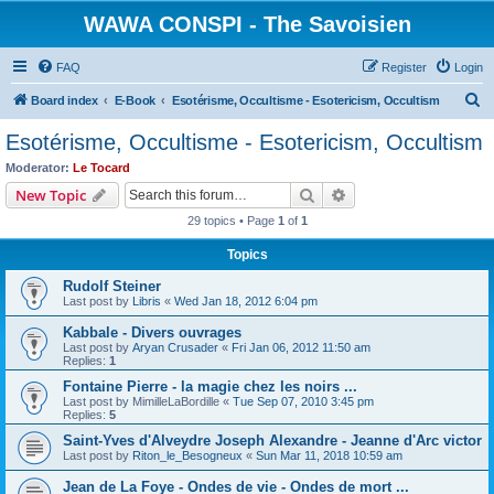
WAWA CONSPI - The Savoisien
FAQ
Register
Login
S
Board index
E-Book
Esotérisme, Occultisme - Esotericism, Occultism
e
Esotérisme, Occultisme - Esotericism, Occultism
a
Moderator:
Le Tocard
r
Search
Advanced search
New Topic
c
29 topics • Page
1
of
1
h
Topics
Rudolf Steiner
Last post by
Libris
«
Wed Jan 18, 2012 6:04 pm
Kabbale - Divers ouvrages
Last post by
Aryan Crusader
«
Fri Jan 06, 2012 11:50 am
Replies:
1
Fontaine Pierre - la magie chez les noirs ...
Last post by
MimilleLaBordille
«
Tue Sep 07, 2010 3:45 pm
Replies:
5
Saint-Yves d'Alveydre Joseph Alexandre - Jeanne d'Arc victor
Last post by
Riton_le_Besogneux
«
Sun Mar 11, 2018 10:59 am
Jean de La Foye - Ondes de vie - Ondes de mort ...