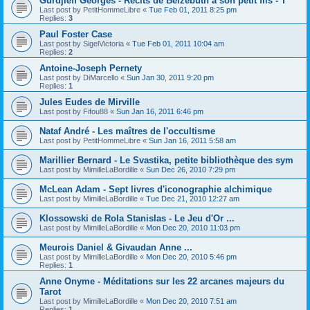
Gurdjieff Georges - Récits de Belzébuth à son petit fils - T
Last post by
PetitHommeLibre
«
Tue Feb 01, 2011 8:25 pm
Replies:
3
Paul Foster Case
Last post by
SigelVictoria
«
Tue Feb 01, 2011 10:04 am
Replies:
2
Antoine-Joseph Pernety
Last post by
DiMarcello
«
Sun Jan 30, 2011 9:20 pm
Replies:
1
Jules Eudes de Mirville
Last post by
Fifou88
«
Sun Jan 16, 2011 6:46 pm
Nataf André - Les maîtres de l'occultisme
Last post by
PetitHommeLibre
«
Sun Jan 16, 2011 5:58 am
Marillier Bernard - Le Svastika, petite bibliothèque des sym
Last post by
MimilleLaBordille
«
Sun Dec 26, 2010 7:29 pm
McLean Adam - Sept livres d'iconographie alchimique
Last post by
MimilleLaBordille
«
Tue Dec 21, 2010 12:27 am
Klossowski de Rola Stanislas - Le Jeu d'Or ...
Last post by
MimilleLaBordille
«
Mon Dec 20, 2010 11:03 pm
Meurois Daniel & Givaudan Anne ...
Last post by
MimilleLaBordille
«
Mon Dec 20, 2010 5:46 pm
Replies:
1
Anne Onyme - Méditations sur les 22 arcanes majeurs du
Tarot
Last post by
MimilleLaBordille
«
Mon Dec 20, 2010 7:51 am
Replies:
1