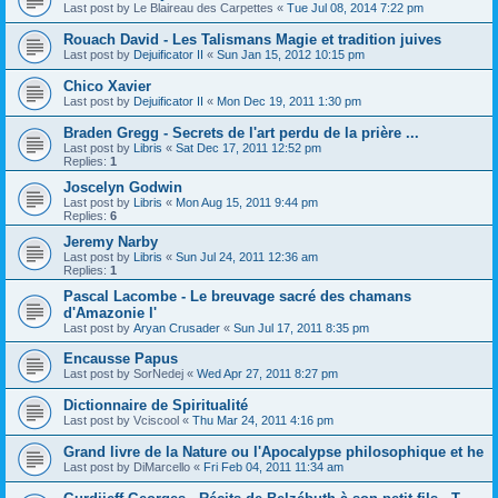
Last post by
Le Blaireau des Carpettes
«
Tue Jul 08, 2014 7:22 pm
Rouach David - Les Talismans Magie et tradition juives
Last post by
Dejuificator II
«
Sun Jan 15, 2012 10:15 pm
Chico Xavier
Last post by
Dejuificator II
«
Mon Dec 19, 2011 1:30 pm
Braden Gregg - Secrets de l'art perdu de la prière ...
Last post by
Libris
«
Sat Dec 17, 2011 12:52 pm
Replies:
1
Joscelyn Godwin
Last post by
Libris
«
Mon Aug 15, 2011 9:44 pm
Replies:
6
Jeremy Narby
Last post by
Libris
«
Sun Jul 24, 2011 12:36 am
Replies:
1
Pascal Lacombe - Le breuvage sacré des chamans
d'Amazonie l'
Last post by
Aryan Crusader
«
Sun Jul 17, 2011 8:35 pm
Encausse Papus
Last post by
SorNedej
«
Wed Apr 27, 2011 8:27 pm
Dictionnaire de Spiritualité
Last post by
Vciscool
«
Thu Mar 24, 2011 4:16 pm
Grand livre de la Nature ou l'Apocalypse philosophique et he
Last post by
DiMarcello
«
Fri Feb 04, 2011 11:34 am