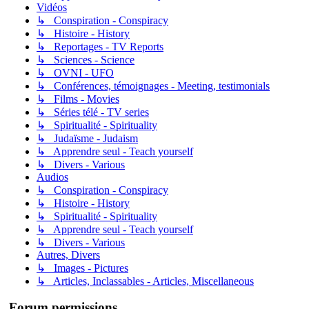
Vidéos
↳ Conspiration - Conspiracy
↳ Histoire - History
↳ Reportages - TV Reports
↳ Sciences - Science
↳ OVNI - UFO
↳ Conférences, témoignages - Meeting, testimonials
↳ Films - Movies
↳ Séries télé - TV series
↳ Spiritualité - Spirituality
↳ Judaïsme - Judaism
↳ Apprendre seul - Teach yourself
↳ Divers - Various
Audios
↳ Conspiration - Conspiracy
↳ Histoire - History
↳ Spiritualité - Spirituality
↳ Apprendre seul - Teach yourself
↳ Divers - Various
Autres, Divers
↳ Images - Pictures
↳ Articles, Inclassables - Articles, Miscellaneous
Forum permissions