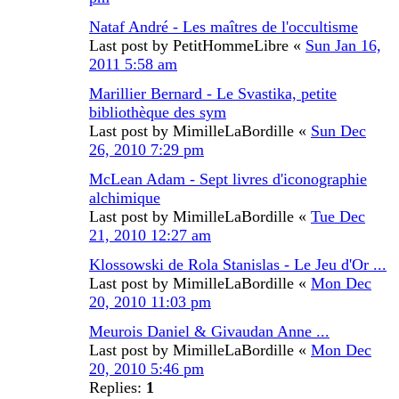
Nataf André - Les maîtres de l'occultisme
Last post by
PetitHommeLibre
«
Sun Jan 16,
2011 5:58 am
Marillier Bernard - Le Svastika, petite
bibliothèque des sym
Last post by
MimilleLaBordille
«
Sun Dec
26, 2010 7:29 pm
McLean Adam - Sept livres d'iconographie
alchimique
Last post by
MimilleLaBordille
«
Tue Dec
21, 2010 12:27 am
Klossowski de Rola Stanislas - Le Jeu d'Or ...
Last post by
MimilleLaBordille
«
Mon Dec
20, 2010 11:03 pm
Meurois Daniel & Givaudan Anne ...
Last post by
MimilleLaBordille
«
Mon Dec
20, 2010 5:46 pm
Replies:
1