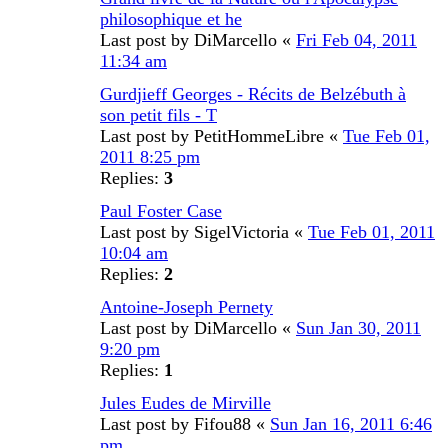
philosophique et he
Last post by
DiMarcello
«
Fri Feb 04, 2011
11:34 am
Gurdjieff Georges - Récits de Belzébuth à
son petit fils - T
Last post by
PetitHommeLibre
«
Tue Feb 01,
2011 8:25 pm
Replies:
3
Paul Foster Case
Last post by
SigelVictoria
«
Tue Feb 01, 2011
10:04 am
Replies:
2
Antoine-Joseph Pernety
Last post by
DiMarcello
«
Sun Jan 30, 2011
9:20 pm
Replies:
1
Jules Eudes de Mirville
Last post by
Fifou88
«
Sun Jan 16, 2011 6:46
pm