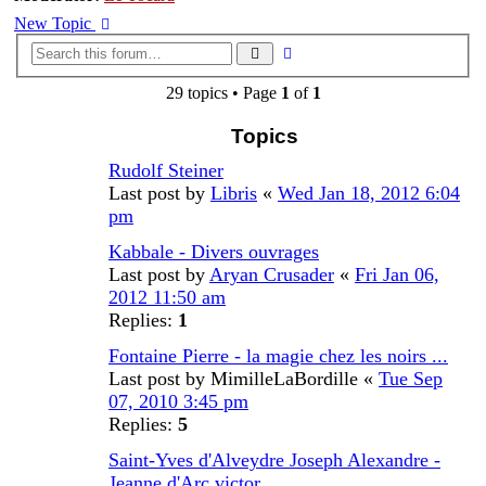
New Topic
Advanced
Search
search
29 topics • Page
1
of
1
Topics
Rudolf Steiner
Last post by
Libris
«
Wed Jan 18, 2012 6:04
pm
Kabbale - Divers ouvrages
Last post by
Aryan Crusader
«
Fri Jan 06,
2012 11:50 am
Replies:
1
Fontaine Pierre - la magie chez les noirs ...
Last post by
MimilleLaBordille
«
Tue Sep
07, 2010 3:45 pm
Replies:
5
Saint-Yves d'Alveydre Joseph Alexandre -
Jeanne d'Arc victor