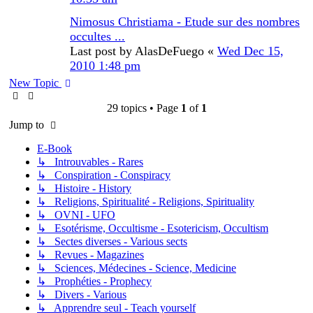
Nimosus Christiama - Etude sur des nombres
occultes ...
Last post by
AlasDeFuego
«
Wed Dec 15,
2010 1:48 pm
New Topic
29 topics • Page
1
of
1
Jump to
E-Book
↳ Introuvables - Rares
↳ Conspiration - Conspiracy
↳ Histoire - History
↳ Religions, Spiritualité - Religions, Spirituality
↳ OVNI - UFO
↳ Esotérisme, Occultisme - Esotericism, Occultism
↳ Sectes diverses - Various sects
↳ Revues - Magazines
↳ Sciences, Médecines - Science, Medicine
↳ Prophéties - Prophecy
↳ Divers - Various
↳ Apprendre seul - Teach yourself