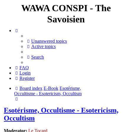
WAWA CONSPI - The
Savoisien
Unanswered topics
Active topics
Search
FAQ
Login
Register
Board index
E-Book
Esotérisme,
Occultisme - Esotericism, Occultism
Search
Esotérisme, Occultisme - Esotericism,
Occultism
Moderator:
Le Tocard