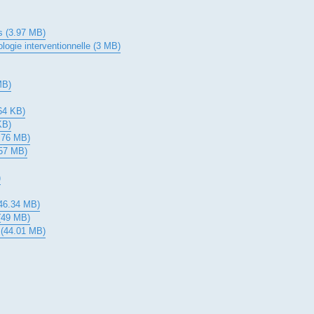
es (3.97 MB)
ologie interventionnelle (3 MB)
MB)
64 KB)
KB)
5.76 MB)
.57 MB)
)
(46.34 MB)
 (49 MB)
f (44.01 MB)