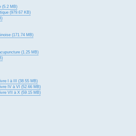
e (5.2 MB)
tique (979.67 KB)
B)
hinoise (171.74 MB)
 l'acupuncture (1.25 MB)
B)
ivre I à III (38.55 MB)
Livre IV à VI (52.66 MB)
Livre VII à X (59.15 MB)