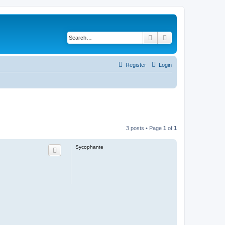
Search
Advanced search
Register
Login
3 posts • Page
1
of
1
Sycophante