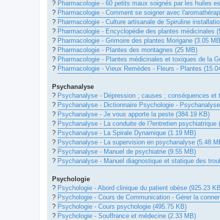
?
Pharmacologie - 60 petits maux soignés par les huiles es
?
Pharmacologie - Comment se soigner avec l'aromathérap
?
Pharmacologie - Culture artisanale de Spiruline installat
?
Pharmacologie - Encyclopédie des plantes médicinales 
?
Pharmacologie - Grimoire des plantes Morigane (3.05 MB
?
Pharmacologie - Plantes des montagnes (25 MB)
?
Pharmacologie - Plantes médicinales et toxiques de la 
?
Pharmacologie - Vieux Remèdes - Fleurs - Plantes (15.
Psychanalyse
?
Psychanalyse - Dépression ; causes ; conséquences et t
?
Psychanalyse - Dictionnaire Psychologie - Psychanalyse
?
Psychanalyse - Je vous apporte la peste (384.19 KB)
?
Psychanalyse - La conduite de l?entretien psychiatrique
?
Psychanalyse - La Spirale Dynamique (1.19 MB)
?
Psychanalyse - La supervision en psychanalyse (5.48 M
?
Psychanalyse - Manuel de psychiatrie (9.55 MB)
?
Psychanalyse - Manuel diagnostique et statique des tro
Psychologie
?
Psychologie - Abord clinique du patient obèse (925.23 K
?
Psychologie - Cours de Communication - Gérer la conner
?
Psychologie - Cours psychologie (495.75 KB)
?
Psychologie - Souffrance et médecine (2.33 MB)