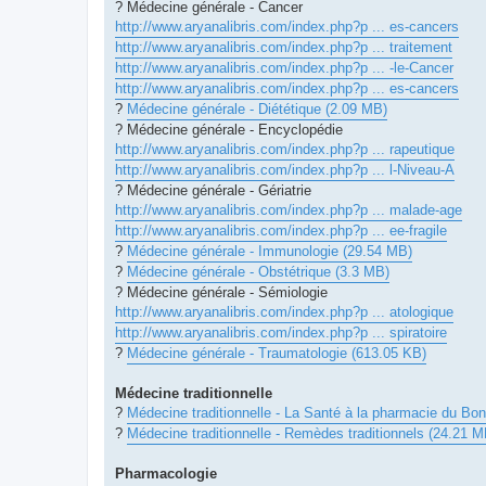
? Médecine générale - Cancer
http://www.aryanalibris.com/index.php?p ... es-cancers
http://www.aryanalibris.com/index.php?p ... traitement
http://www.aryanalibris.com/index.php?p ... -le-Cancer
http://www.aryanalibris.com/index.php?p ... es-cancers
?
Médecine générale - Diététique (2.09 MB)
? Médecine générale - Encyclopédie
http://www.aryanalibris.com/index.php?p ... rapeutique
http://www.aryanalibris.com/index.php?p ... l-Niveau-A
? Médecine générale - Gériatrie
http://www.aryanalibris.com/index.php?p ... malade-age
http://www.aryanalibris.com/index.php?p ... ee-fragile
?
Médecine générale - Immunologie (29.54 MB)
?
Médecine générale - Obstétrique (3.3 MB)
? Médecine générale - Sémiologie
http://www.aryanalibris.com/index.php?p ... atologique
http://www.aryanalibris.com/index.php?p ... spiratoire
?
Médecine générale - Traumatologie (613.05 KB)
Médecine traditionnelle
?
Médecine traditionnelle - La Santé à la pharmacie du Bo
?
Médecine traditionnelle - Remèdes traditionnels (24.21 M
Pharmacologie