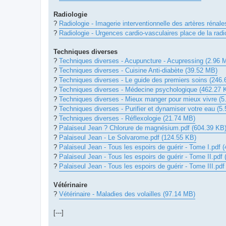
Radiologie
?
Radiologie - Imagerie interventionnelle des artères rénal
?
Radiologie - Urgences cardio-vasculaires place de la radi
Techniques diverses
?
Techniques diverses - Acupuncture - Acupressing (2.96 
?
Techniques diverses - Cuisine Anti-diabète (39.52 MB)
?
Techniques diverses - Le guide des premiers soins (246.
?
Techniques diverses - Médecine psychologique (462.27 
?
Techniques diverses - Mieux manger pour mieux vivre (
?
Techniques diverses - Purifier et dynamiser votre eau (5
?
Techniques diverses - Réflexologie (21.74 MB)
?
Palaiseul Jean ? Chlorure de magnésium.pdf (604.39 KB
?
Palaiseul Jean - Le Solvarome.pdf (124.55 KB)
?
Palaiseul Jean - Tous les espoirs de guérir - Tome I.pdf 
?
Palaiseul Jean - Tous les espoirs de guérir - Tome II.pdf
?
Palaiseul Jean - Tous les espoirs de guérir - Tome III.pd
Vétérinaire
?
Vétérinaire - Maladies des volailles (97.14 MB)
[---]