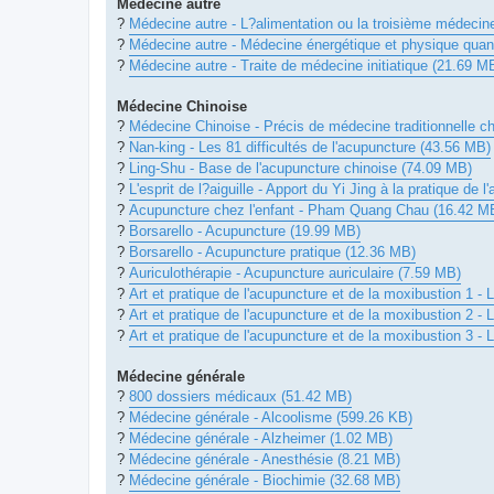
Médecine autre
?
Médecine autre - L?alimentation ou la troisième médecin
?
Médecine autre - Médecine énergétique et physique quan
?
Médecine autre - Traite de médecine initiatique (21.69 M
Médecine Chinoise
?
Médecine Chinoise - Précis de médecine traditionnelle c
?
Nan-king - Les 81 difficultés de l'acupuncture (43.56 MB)
?
Ling-Shu - Base de l'acupuncture chinoise (74.09 MB)
?
L'esprit de l?aiguille - Apport du Yi Jing à la pratique de
?
Acupuncture chez l'enfant - Pham Quang Chau (16.42 M
?
Borsarello - Acupuncture (19.99 MB)
?
Borsarello - Acupuncture pratique (12.36 MB)
?
Auriculothérapie - Acupuncture auriculaire (7.59 MB)
?
Art et pratique de l'acupuncture et de la moxibustion 1 - L
?
Art et pratique de l'acupuncture et de la moxibustion 2 - 
?
Art et pratique de l'acupuncture et de la moxibustion 3 - 
Médecine générale
?
800 dossiers médicaux (51.42 MB)
?
Médecine générale - Alcoolisme (599.26 KB)
?
Médecine générale - Alzheimer (1.02 MB)
?
Médecine générale - Anesthésie (8.21 MB)
?
Médecine générale - Biochimie (32.68 MB)