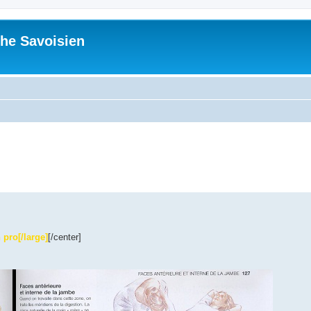
he Savoisien
ed search
pro[/large]
[/center]