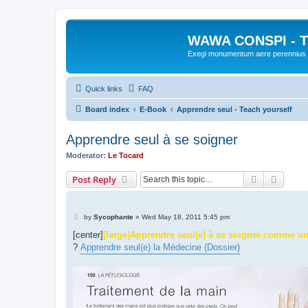
WAWA CONSPI - T
Exegi monumentum aere perennius
Quick links
FAQ
Board index
E-Book
Apprendre seul - Teach yourself
Apprendre seul à se soigner
Moderator:
Le Tocard
Search
Advanc
Post Reply
P
by
Sycophante
»
Wed May 18, 2011 5:45 pm
o
s
[center]
[large]Apprendre seul(e) à se soigner comme un 
t
?
Apprendre seul(e) la Médecine (Dossier)