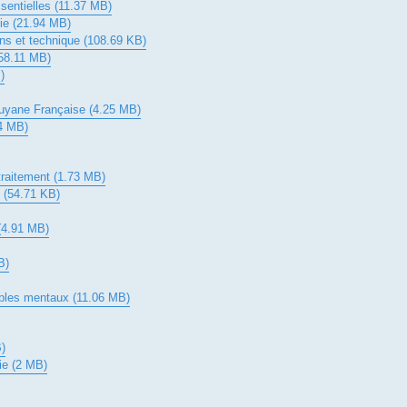
sentielles (11.37 MB)
ie (21.94 MB)
ions et technique (108.69 KB)
(58.11 MB)
)
Guyane Française (4.25 MB)
04 MB)
raitement (1.73 MB)
 (54.71 KB)
 (4.91 MB)
B)
ubles mentaux (11.06 MB)
B)
ie (2 MB)