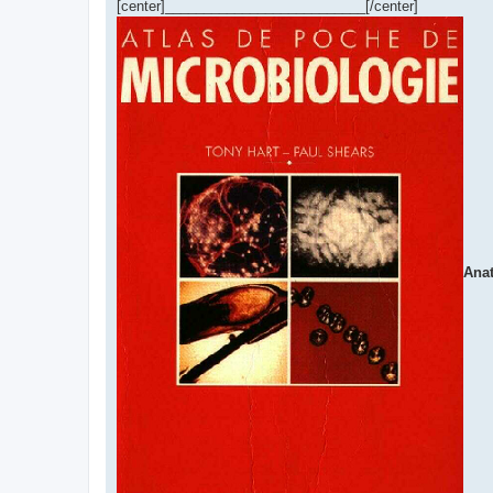
[center]__________________________[/center]
Ana