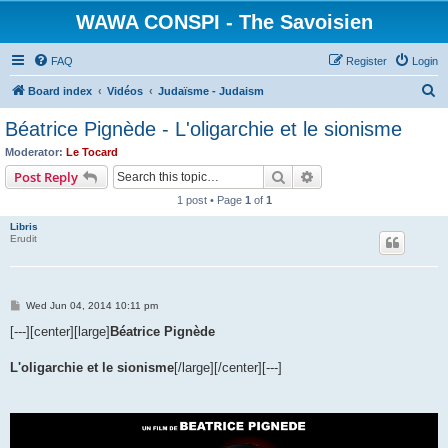
WAWA CONSPI - The Savoisien
FAQ
Register
Login
S
Board index
Vidéos
Judaïsme - Judaism
e
Béatrice Pignède - L'oligarchie et le sionisme
a
Moderator:
Le Tocard
r
Search
Advanced search
Post Reply
c
1 post • Page
1
of
1
h
Libris
Erudit
P
Wed Jun 04, 2014 10:11 pm
o
s
[---][center][large]
Béatrice Pignède
t
L'oligarchie et le sionisme
[/large][/center][---]