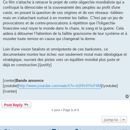
Ce film s'attache à retracer le projet de cette oligarchie mondialiste qui a
confisqué la démocratie et la souveraineté des peuples au profit d'une
caste, en posant la question de ses origines et de ses réseaux -lobbies-
mais en s'attachant surtout à en montrer les failles. C?est par un jeu de
provocations et de contre-provocations à répétition que l?oligarchie
financière veut noyer le monde dans le chaos, le sang et la guerre. Cela
aidera à détourner l?attention de la faillite gravissime de leur système et à
museler toute remise en cause qui changerait la donne.
Loin d'une vision fataliste et omnipotente de ces banksters, ce
documentaire montre leur échec non seulement moral mais idéologique et
stratégique, ouvrant des pistes vers un équilibre mondial plus juste et
déjà en construction.[/justify]
[center]
Bande annonce
[youtube]
http://www.youtube.com/watch?v=b2HV4YfxF4M
[/youtube]
[/center]
Post Reply
1 post • Page
1
of
1
Jump to