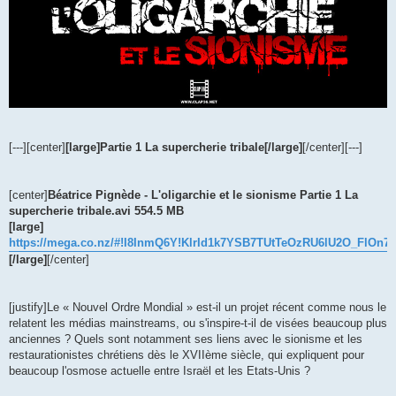
[---][center]
[large]Partie 1 La supercherie tribale[/large]
[/center][---]
[center]
Béatrice Pignède - L'oligarchie et le sionisme Partie 1 La
supercherie tribale.avi 554.5 MB
[large]
https://mega.co.nz/#!I8InmQ6Y!KlrId1k7YSB7TUtTeOzRU6lU2O_FlO
[/large]
[/center]
[justify]Le « Nouvel Ordre Mondial » est-il un projet récent comme nous le
relatent les médias mainstreams, ou s'inspire-t-il de visées beaucoup plus
anciennes ? Quels sont notamment ses liens avec le sionisme et les
restaurationistes chrétiens dès le XVIIème siècle, qui expliquent pour
beaucoup l'osmose actuelle entre Israël et les Etats-Unis ?