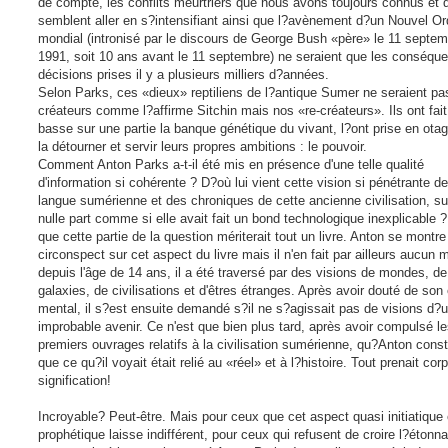
de compte, les conflits meurtriers que nous avons toujours connus et 
semblent aller en s?intensifiant ainsi que l?avènement d?un Nouvel Or
mondial (intronisé par le discours de George Bush «père» le 11 septe
1991, soit 10 ans avant le 11 septembre) ne seraient que les conséqu
décisions prises il y a plusieurs milliers d?années.
Selon Parks, ces «dieux» reptiliens de l?antique Sumer ne seraient pa
créateurs comme l?affirme Sitchin mais nos «re-créateurs». Ils ont fai
basse sur une partie la banque génétique du vivant, l?ont prise en ota
la détourner et servir leurs propres ambitions : le pouvoir.
Comment Anton Parks a-t-il été mis en présence d'une telle qualité
d'information si cohérente ? D?où lui vient cette vision si pénétrante de
langue sumérienne et des chroniques de cette ancienne civilisation, su
nulle part comme si elle avait fait un bond technologique inexplicable 
que cette partie de la question mériterait tout un livre. Anton se montre
circonspect sur cet aspect du livre mais il n'en fait par ailleurs aucun 
depuis l'âge de 14 ans, il a été traversé par des visions de mondes, de
galaxies, de civilisations et d'êtres étranges. Après avoir douté de son 
mental, il s?est ensuite demandé s?il ne s?agissait pas de visions d?
improbable avenir. Ce n'est que bien plus tard, après avoir compulsé l
premiers ouvrages relatifs à la civilisation sumérienne, qu?Anton cons
que ce qu?il voyait était relié au «réel» et à l?histoire. Tout prenait cor
signification!
Incroyable? Peut-être. Mais pour ceux que cet aspect quasi initiatique 
prophétique laisse indifférent, pour ceux qui refusent de croire l?étonn