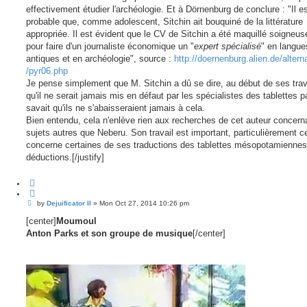
effectivement étudier l'archéologie. Et à Dörnenburg de conclure : "Il es
probable que, comme adolescent, Sitchin ait bouquiné de la littérature
appropriée. Il est évident que le CV de Sitchin a été maquillé soigneu
pour faire d'un journaliste économique un "
expert spécialisé
" en langue
antiques et en archéologie", source :
http://doernenburg.alien.de/alternat
/pyr06.php
Je pense simplement que M. Sitchin a dû se dire, au début de ses tra
qu'il ne serait jamais mis en défaut par les spécialistes des tablettes pa
savait qu'ils ne s'abaisseraient jamais à cela.
Bien entendu, cela n'enlève rien aux recherches de cet auteur concern
sujets autres que Neberu. Son travail est important, particulièrement ce
concerne certaines de ses traductions des tablettes mésopotamiennes
déductions.[/justify]
Q
u
o
P
by
Dejuificator II
»
Mon Oct 27, 2014 10:26 pm
o
t
s
[center]
Moumoul
e
t
Anton Parks et son groupe de musique
[/center]