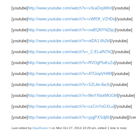
[youtube]
http://www.youtube.com/watch?v=v3saOxpWtnI
[/youtube]
[youtube]
http://www.youtube.com/watch?v=xWR3f_VZHDo
[/youtube]
[youtube]
http://www.youtube.com/watch?v=swBQNYNZbjc
[/youtube]
[youtube]
http://www.youtube.com/watch?v=otDA1-6h2bI
[/youtube]
[youtube]
http://www.youtube.com/watch?v=_C-ELafN7hQ
[/youtube]
[youtube]
http://www.youtube.com/watch?v=RVOgPfuKsZs
[/youtube]
[youtube]
http://www.youtube.com/watch?v=ATGiiipVH4M
[/youtube]
[youtube]
http://www.youtube.com/watch?v=SZL4e-i6e3c
[/youtube]
[youtube]
http://www.youtube.com/watch?v=MeYXbotMGGM
[/youtube]
[youtube]
http://www.youtube.com/watch?v=xsCmYoGXLuI
[/youtube]
[youtube]
http://www.youtube.com/watch?v=yjqjPXSdj8U
[/youtube][/cen
Last edited by
Dejuificator II
on Mon Oct 27, 2014 10:29 pm, edited 1 time in total.