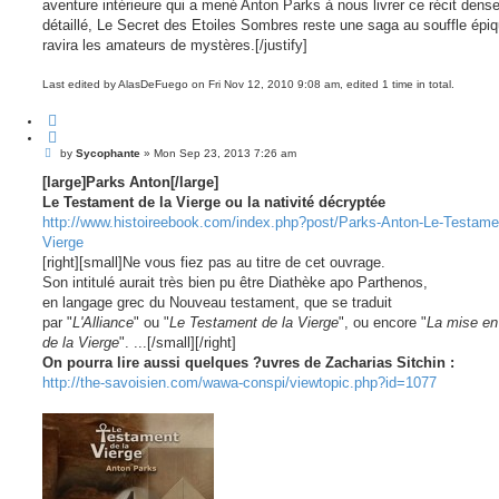
aventure intérieure qui a mené Anton Parks à nous livrer ce récit dense
détaillé, Le Secret des Etoiles Sombres reste une saga au souffle épiq
ravira les amateurs de mystères.[/justify]
Last edited by
AlasDeFuego
on Fri Nov 12, 2010 9:08 am, edited 1 time in total.
Q
u
o
P
by
Sycophante
»
Mon Sep 23, 2013 7:26 am
o
t
s
[large]Parks Anton[/large]
e
t
Le Testament de la Vierge ou la nativité décryptée
http://www.histoireebook.com/index.php?post/Parks-Anton-Le-Testamen
Vierge
[right][small]Ne vous fiez pas au titre de cet ouvrage.
Son intitulé aurait très bien pu être Diathèke apo Parthenos,
en langage grec du Nouveau testament, que se traduit
par "
L'Alliance
" ou "
Le Testament de la Vierge
", ou encore "
La mise en
de la Vierge
". ...[/small][/right]
On pourra lire aussi quelques ?uvres de Zacharias Sitchin :
http://the-savoisien.com/wawa-conspi/viewtopic.php?id=1077