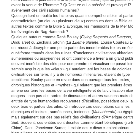
avant la venue de l?homme ? Qu?est ce qui a précédé et provoqué l?
avènement des civilisations humaines?
Que signifient en réalité les histoires quasi incompréhensibles et parfo
contradictoires (un dieu ou plusieurs dieux) contenues dans la Bible et
autres textes comme la Bible Slavonique, les manuscrits de la Mer Mo
les évangiles de Nag Hammadi ?
Quelques auteurs comme René Boulay (
Flying Serpents and Dragons
Book Tree
) ou Zecharia Sitchin (
La 12ième planète
, Louise Courteau Ed
ont réussi à décrypter une petite partie des innombrables textes en écr
cunéiforme trouvés dans les ruines d?anciennes civilisations akkadien
sumériennes ou assyriennes et ont commencé à livrer à un grand publ
souvent incrédule des clés pour comprendre et visualiser ce passé loint
semble acquis que les «dieux» qui auraient jeté les bases de colonies
civilisatrices sur terre, il y a de nombreux millénaires, étaient de type
«reptilien». Boulay passe en revue dans son ouvrage tous les textes,
chroniques historiques et «mythes» qui relatent que les premiers êtres 
amené sur terre les bases de la vie intelligente et de la civilisation éta
dragons : non pas des sortes de dinosaures et autres sauriens mais d
entités de type humanoïdes recouvertes d?écailles, possédant deux j
deux bras et parfois des ailes. On retrouve ces descriptions dans les
chroniques chinoises, sumériennes, indiennes (
Mahabharata
) ou égypt
mais également sur des bas reliefs des civilisations d?Amérique centra
Sud. Souvent, ces entités sont décrites comme étant bénéfiques (surt
Chine). Dans l?ancienne Sumer, il existe des « dieux » colonisateurs