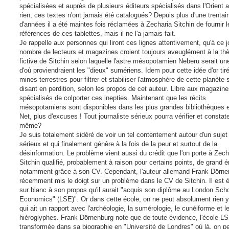
spécialisées et auprès de plusieurs éditeurs spécialisés dans l'Orient a
rien, ces textes n'ont jamais été catalogués? Depuis plus d'une trentai
d'années il a été maintes fois réclamées à Zecharia Sitchin de fournir l
références de ces tablettes, mais il ne l'a jamais fait.
Je rappelle aux personnes qui liront ces lignes attentivement, qu'à ce j
nombre de lecteurs et magazines croient toujours aveuglément à la th
fictive de Sitchin selon laquelle l'astre mésopotamien Neberu serait un
d'où proviendraient les "dieux" sumériens. Idem pour cette idée d'or tir
mines terrestres pour filtrer et stabiliser l'atmosphère de cette planète s
disant en perdition, selon les propos de cet auteur. Libre aux magazin
spécialisés de colporter ces inepties. Maintenant que les récits
mésopotamiens sont disponibles dans les plus grandes bibliothèques e
Net, plus d'excuses ! Tout journaliste sérieux pourra vérifier et constater
même?
Je suis totalement sidéré de voir un tel contentement autour d'un sujet
sérieux et qui finalement génère à la fois de la peur et surtout de la
désinformation. Le problème vient aussi du crédit que l'on porte à Zech
Sitchin qualifié, probablement à raison pour certains points, de grand ér
notamment grâce à son CV. Cependant, l'auteur allemand Frank Dörne
récemment mis le doigt sur un problème dans le CV de Sitchin. Il est éc
sur blanc à son propos qu'il aurait "acquis son diplôme au London Scho
Economics" (LSE)". Or dans cette école, on ne peut absolument rien y
qui ait un rapport avec l'archéologie, la sumérologie, le cunéiforme et l
hiéroglyphes. Frank Dörnenburg note que de toute évidence, l'école LS
transformée dans sa biographie en "Université de Londres" où là, on p