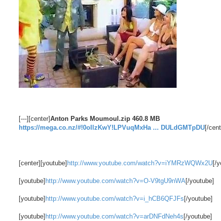
[---][center]
Anton Parks Moumoul.zip 460.8 MB
https://mega.co.nz/#!0oIlzKwY!LPVuqMxHa ... DULdGMTpDU
[/cent
[center][youtube]
http://www.youtube.com/watch?v=iYMRzWQWx2U
[/
[youtube]
http://www.youtube.com/watch?v=O-V9tgU9nWA
[/youtube]
[youtube]
http://www.youtube.com/watch?v=i_hCB6QFJFs
[/youtube]
[youtube]
http://www.youtube.com/watch?v=arDNFdNeh4s
[/youtube]