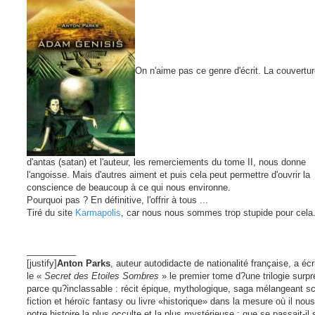
On n'aime pas ce genre d'écrit. La couvertu
d'antas (satan) et l'auteur, les remerciements du tome II, nous donne
l'angoisse. Mais d'autres aiment et puis cela peut permettre d'ouvrir la
conscience de beaucoup à ce qui nous environne.
Pourquoi pas ? En définitive, l'offrir à tous ...
Tiré du site
Karmapolis
, car nous nous sommes trop stupide pour cela
__________
[justify]
Anton Parks
, auteur autodidacte de nationalité française, a écr
le «
Secret des Etoiles Sombres
» le premier tome d?une trilogie surp
parce qu?inclassable : récit épique, mythologique, saga mélangeant s
fiction et héroïc fantasy ou livre «historique» dans la mesure où il nou
notre histoire la plus occulte et la plus mystérieuse ; que se passait-il 