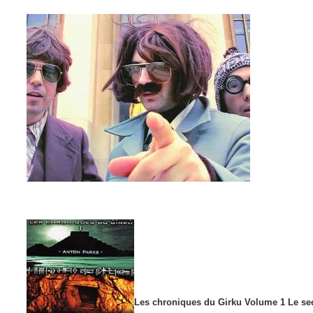
a
r
c
h
Les chroniques du Girku Volume 1 Le se