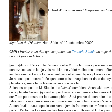
Extrait d'une interview
"
Magazine Les Gra
Mystères de l'Histoire
, Hors Série, n° 10, décembre 2009".
GMH :
Voulez-vous dire que les propos de
Zecharia Sitchin
au sujet d
ne sont pas crédibles ?
[justify]
Anton Parks :
Je n'ai rien contre M. Sitchin, mais puisque vou
donnez l'occasion ici, je vais rétablir une vérité malheureusement déf
involontairement ou volontairement par cet auteur depuis plusieurs déc
Je ne suis pas contre l'idée q'un astre puisse vagabonder dans des s
planétaires, mais le problème ne se situe pas là.
Selon les propos de M. Sitchin, les "
dieux
" sumériens Anunnaki provie
de la planète Neberu (qui est en perdition), et ces derniers trouveraient 
sur Terre pour restaurer leur atmosphère. Sauf preuve du contraire, les
tablettes mésopotamiennes qui formuleraient ces informations n'existe
Aucun érudit, aucun spécialiste n'en a jamais fait mention, même ent
parlé ! J'ai fait de longues recherches dans de multiples bibliothèques