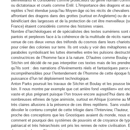
bienveillants et considérés comme protecteurs du genre humain comm
ou dictatoriaux et cruels comme Enlil. L?importance des dragons et au
reptiles s?est étendue jusqu?au Moyen-âge où les récits de chevaliers
affrontant des dragons dans des grottes (surtout en Angleterre) ou de v
bénéficiant des largesses et de la protection de cet être merveilleux (s
France) étaient considérés comme des histoires vraies.
Nombre d?archéologues et de spécialistes des textes sumériens sont 
pantois et perplexes face à la cohérence de la multitude de récits narra
venue de ces dieux venus des tréfonds du cosmos dans leurs chariots
pour créer des colonies sur terre. Ils ont voulu y voir des métaphores 
paraboles symbolisant les luttes éternelles entre les pulsions destructr
constructrices de l?homme face à la nature. D?autres comme Boulay 
Sitchin ont décidé de ne pas interpréter ces textes mais de les prendr
qu?ils sont : des narrations d?événements réels et fantastiques parce
incompréhensibles pour l?entendement de l?homme de cette époque fa
puissance d?un tel déploiement technologique.
Anton Parks poursuit les travaux de Sitchin et Boulay et les pousse bi
loin. Il nous montre par exemple que cet arrière fond «reptilien» est en
vaste et plus prégnant puisque l?on trouve encore aujourd?hui dans de
nombreuses ethnies de type animiste, surtout en Afrique (comme au Ma
très claires allusions à la présence de ces êtres reptiliens. Sans vouloi
dévoiler le contenu complet de cette trilogie dans l?interview, l?auteur, 
proche des conceptions que les Gnostiques avaient du monde, nous e
comment et pourquoi des systèmes de pouvoirs et de croyance de typ
patriarcal et très hiérarchisés ont pris les rennes de notre civilisation. E