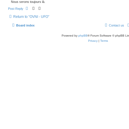
Nous serons toujours là.
Post Reply
Return to “OVNI - UFO”
Board index
Contact us
Powered by
phpBB
® Forum Software © phpBB Lim
Privacy
|
Terms