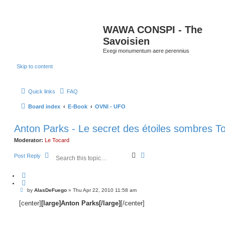
WAWA CONSPI - The
Savoisien
Exegi monumentum aere perennius
Skip to content
Quick links
FAQ
Board index
E-Book
OVNI - UFO
Anton Parks - Le secret des étoiles sombres To
Moderator:
Le Tocard
S
A
Post Reply
e
d
a
v
Q
r
a
u
c
n
o
h
c
P
by
AlasDeFuego
»
Thu Apr 22, 2010 11:58 am
o
t
e
s
[center]
[large]Anton Parks[/large]
[/center]
e
d
t
s
e