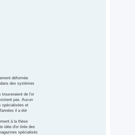
usement déformée
er dans des systèmes
 trouveraient de l'or
existent pas. Aucun
s spécialisées et
'années il a été
ément à la thèse
e idée d'or tirée des
x magazines spécialisés