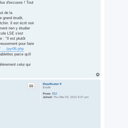
plus d'excuses ! Tout
ut de la
e grand érudit,
in. Il est écrit noir
ent rien y étudier
école LSE s'est
: "Il est plutôt
gneusement pour faire
/ ... /pyr06.php
blettes parce qu'il
lièrement celui qui
T
o
p
Dejuificator II
Erudit
Posts:
552
Joined:
Thu Mar 03, 2011 9:47 pm