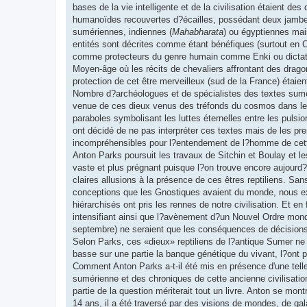
bases de la vie intelligente et de la civilisation étaient d
humanoïdes recouvertes d?écailles, possédant deux jambes,
sumériennes, indiennes (
Mahabharata
) ou égyptiennes mai
entités sont décrites comme étant bénéfiques (surtout en C
comme protecteurs du genre humain comme Enki ou dictator
Moyen-âge où les récits de chevaliers affrontant des dragon
protection de cet être merveilleux (sud de la France) étai
Nombre d?archéologues et de spécialistes des textes suméri
venue de ces dieux venus des tréfonds du cosmos dans leurs
paraboles symbolisant les luttes éternelles entre les puls
ont décidé de ne pas interpréter ces textes mais de les pr
incompréhensibles pour l?entendement de l?homme de cett
Anton Parks poursuit les travaux de Sitchin et Boulay et le
vaste et plus prégnant puisque l?on trouve encore aujourd
claires allusions à la présence de ces êtres reptiliens. Sans
conceptions que les Gnostiques avaient du monde, nous ex
hiérarchisés ont pris les rennes de notre civilisation. Et e
intensifiant ainsi que l?avènement d?un Nouvel Ordre mondi
septembre) ne seraient que les conséquences de décisions p
Selon Parks, ces «dieux» reptiliens de l?antique Sumer ne 
basse sur une partie la banque génétique du vivant, l?ont pr
Comment Anton Parks a-t-il été mis en présence d'une telle 
sumérienne et des chroniques de cette ancienne civilisation
partie de la question mériterait tout un livre. Anton se mont
14 ans, il a été traversé par des visions de mondes, de gala