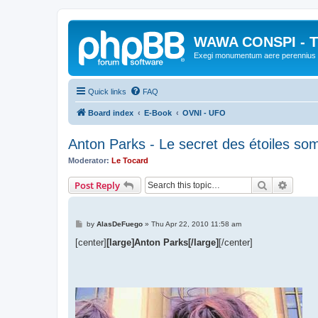
WAWA CONSPI - T
Exegi monumentum aere perennius
Quick links
FAQ
Board index
E-Book
OVNI - UFO
Anton Parks - Le secret des étoiles so
Moderator:
Le Tocard
Search
Advanc
Post Reply
P
by
AlasDeFuego
»
Thu Apr 22, 2010 11:58 am
o
s
[center]
[large]Anton Parks[/large]
[/center]
t