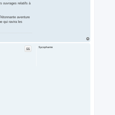
s ouvrages relatifs à
 l?étonnante aventure
e qui ravira les
T
o
p
Sycophante