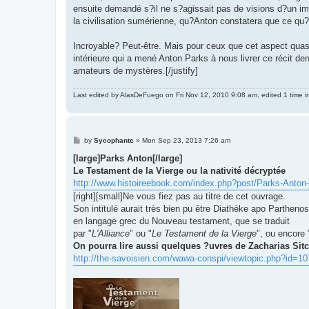
ensuite demandé s?il ne s?agissait pas de visions d?un imp
la civilisation sumérienne, qu?Anton constatera que ce qu?il v
Incroyable? Peut-être. Mais pour ceux que cet aspect quasi i
intérieure qui a mené Anton Parks à nous livrer ce récit de
amateurs de mystères.[/justify]
Last edited by
AlasDeFuego
on Fri Nov 12, 2010 9:08 am, edited 1 time in
P
by
Sycophante
»
Mon Sep 23, 2013 7:26 am
o
s
[large]Parks Anton[/large]
t
Le Testament de la Vierge ou la nativité décryptée
http://www.histoireebook.com/index.php?post/Parks-Anton-
[right][small]Ne vous fiez pas au titre de cet ouvrage.
Son intitulé aurait très bien pu être Diathèke apo Parthenos
en langage grec du Nouveau testament, que se traduit
par "
L'Alliance
" ou "
Le Testament de la Vierge
", ou encore 
On pourra lire aussi quelques ?uvres de Zacharias Sitc
http://the-savoisien.com/wawa-conspi/viewtopic.php?id=10