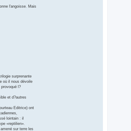
donne l'angoisse. Mais
rilogie surprenante
e où il nous dévoile
t provoqué l?
ible et d?autres
ourteau Editrice) ont
kkadiennes,
 lointain : il
ype «reptilien».
 amené sur terre les