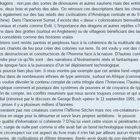
es dragons : non pas des sortes de dinosaures et autres sauriens mais des enti
 deux bras et parfois des ailes. On retrouve ces descriptions dans les chro
s également sur des bas reliefs des civilisations d?Amérique centrale et du 
hine). Dans l?ancienne Sumer, il existe des « dieux » colonisateurs bienveill
iaux et cruels comme Enlil. L?importance des dragons et autres reptiles s
s dans des grottes (surtout en Angleterre) ou de villageois bénéficiant des la
ent considérés comme des histoires vraies.
ens sont restés pantois et perplexes face à la cohérence de la multitude de 
 chariots de feu pour créer des colonies sur terre. Ils ont voulu y voir des
ions destructrices et constructrices de l?homme face à la nature. D?autres co
endre pour ce qu?ils sont : des narrations d?événements réels et fantastiques
e époque face à la puissance d?un tel déploiement technologique.
s pousse bien plus loin. Il nous montre par exemple que cet arrière fond «rept
?hui dans de nombreuses ethnies de type animiste, surtout en Afrique (comme 
 vouloir dévoiler le contenu complet de cette trilogie dans l?interview, l?auteu
plique comment et pourquoi des systèmes de pouvoirs et de croyance de type
n fin de compte, les conflits meurtriers que nous avons toujours connus et qui 
al (intronisé par le discours de George Bush «père» le 11 septembre 1991, so
rises il y a plusieurs milliers d?années.
seraient pas nos créateurs comme l?affirme Sitchin mais nos «re-créateurs». 
ise en otage pour la détourner et servir leurs propres ambitions : le pouvoir.
qualité d'information si cohérente ? D?où lui vient cette vision si pénétrante 
, surgie de nulle part comme si elle avait fait un bond technologique inexplic
re circonspect sur cet aspect du livre mais il n'en fait par ailleurs aucun mystè
xies, de civilisations et d'êtres étranges. Après avoir douté de son équilibre m