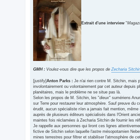
Extrait d'une interview
"
Magazi
GMH :
Voulez-vous dire que les propos de
Zecharia Sitchi
[justify]
Anton Parks :
Je n'ai rien contre M. Sitchin, mais
involontairement ou volontairement par cet auteur depuis 
planétaires, mais le problème ne se situe pas là.
Selon les propos de M. Sitchin, les "
dieux
" sumériens Anunn
sur Terre pour restaurer leur atmosphère. Sauf preuve du c
érudit, aucun spécialiste n'en a jamais fait mention, même 
auprès de plusieurs éditeurs spécialisés dans l'Orient ancie
maintes fois réclamées à Zecharia Sitchin de fournir les réfé
Je rappelle aux personnes qui liront ces lignes attentivem
fictive de Sitchin selon laquelle l'astre mésopotamien Neber
mines terrestres pour filtrer et stabiliser l'atmosphère de 