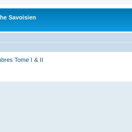
he Savoisien
mbres Tome I & II
ed search