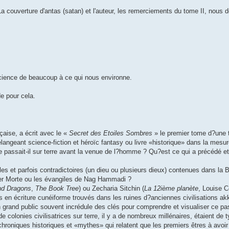
La couverture d'antas (satan) et l'auteur, les remerciements du tome II, nous 
nscience de beaucoup à ce qui nous environne.
e pour cela.
nçaise, a écrit avec le «
Secret des Etoiles Sombres
» le premier tome d?une t
angeant science-fiction et héroïc fantasy ou livre «historique» dans la mesur
 se passait-il sur terre avant la venue de l?homme ? Qu?est ce qui a précédé e
les et parfois contradictoires (un dieu ou plusieurs dieux) contenues dans la B
Mer Morte ou les évangiles de Nag Hammadi ?
nd Dragons
,
The Book Tree
) ou Zecharia Sitchin (
La 12ième planète
, Louise C
es en écriture cunéiforme trouvés dans les ruines d?anciennes civilisations a
rand public souvent incrédule des clés pour comprendre et visualiser ce passé
 colonies civilisatrices sur terre, il y a de nombreux millénaires, étaient de t
roniques historiques et «mythes» qui relatent que les premiers êtres à avoir