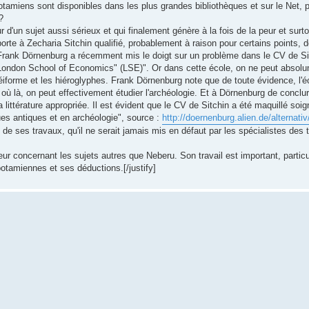
otamiens sont disponibles dans les plus grandes bibliothèques et sur le Net, 
?
 d'un sujet aussi sérieux et qui finalement génère à la fois de la peur et surto
orte à Zecharia Sitchin qualifié, probablement à raison pour certains points, d
ank Dörnenburg a récemment mis le doigt sur un problème dans le CV de Sitch
 London School of Economics" (LSE)". Or dans cette école, on ne peut absolum
unéiforme et les hiéroglyphes. Frank Dörnenburg note que de toute évidence, l'
ù là, on peut effectivement étudier l'archéologie. Et à Dörnenburg de conclure 
littérature appropriée. Il est évident que le CV de Sitchin a été maquillé soi
ues antiques et en archéologie", source :
http://doernenburg.alien.de/alternativ
e ses travaux, qu'il ne serait jamais mis en défaut par les spécialistes des ta
ur concernant les sujets autres que Neberu. Son travail est important, particu
otamiennes et ses déductions.[/justify]