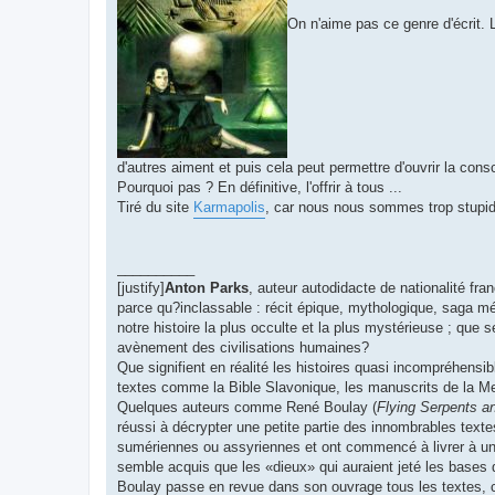
On n'aime pas ce genre d'écrit. 
d'autres aiment et puis cela peut permettre d'ouvrir la co
Pourquoi pas ? En définitive, l'offrir à tous ...
Tiré du site
Karmapolis
, car nous nous sommes trop stupid
__________
[justify]
Anton Parks
, auteur autodidacte de nationalité fra
parce qu?inclassable : récit épique, mythologique, saga mél
notre histoire la plus occulte et la plus mystérieuse ; que
avènement des civilisations humaines?
Que signifient en réalité les histoires quasi incompréhensib
textes comme la Bible Slavonique, les manuscrits de la 
Quelques auteurs comme René Boulay (
Flying Serpents a
réussi à décrypter une petite partie des innombrables text
sumériennes ou assyriennes et ont commencé à livrer à un g
semble acquis que les «dieux» qui auraient jeté les bases de
Boulay passe en revue dans son ouvrage tous les textes, ch