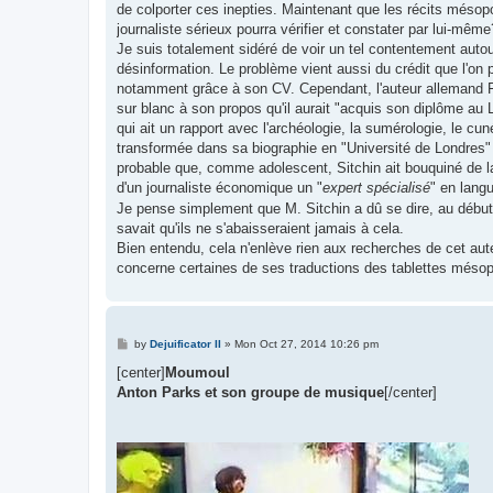
de colporter ces inepties. Maintenant que les récits mésop
journaliste sérieux pourra vérifier et constater par lui-même
Je suis totalement sidéré de voir un tel contentement autour
désinformation. Le problème vient aussi du crédit que l'on p
notamment grâce à son CV. Cependant, l'auteur allemand Fr
sur blanc à son propos qu'il aurait "acquis son diplôme au
qui ait un rapport avec l'archéologie, la sumérologie, le c
transformée dans sa biographie en "Université de Londres" o
probable que, comme adolescent, Sitchin ait bouquiné de la 
d'un journaliste économique un "
expert spécialisé
" en lang
Je pense simplement que M. Sitchin a dû se dire, au début d
savait qu'ils ne s'abaisseraient jamais à cela.
Bien entendu, cela n'enlève rien aux recherches de cet aute
concerne certaines de ses traductions des tablettes mésop
P
by
Dejuificator II
»
Mon Oct 27, 2014 10:26 pm
o
s
[center]
Moumoul
t
Anton Parks et son groupe de musique
[/center]