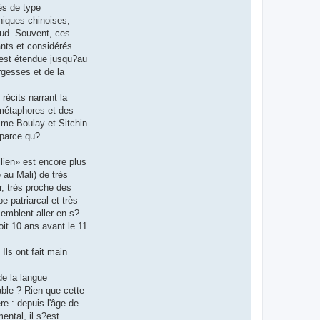
tés de type
niques chinoises,
Sud. Souvent, ces
ants et considérés
?est étendue jusqu?au
rgesses et de la
récits narrant la
 métaphores et des
mme Boulay et Sitchin
 parce qu?
ilien» est encore plus
au Mali) de très
r, très proche des
 patriarcal et très
semblent aller en s?
it 10 ans avant le 11
Ils ont fait main
de la langue
able ? Rien que cette
re : depuis l'âge de
ental, il s?est