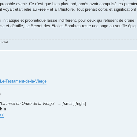
robable avenir. Ce n'est que bien plus tard, après avoir compulsé les premier
oyait était relié au «réel» et à l?histoire. Tout prenait corps et signification!
nitiatique et prophétique laisse indifférent, pour ceux qui refusent de croire
nse et détaillé, Le Secret des Etoiles Sombres reste une saga au souffle épiqu
 total.
Le-Testament-de-la-Vierge
,
"
La mise en Ordre de la Vierge
". ...[/small][/right]
hin :
77