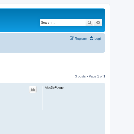
Search
Advanced search
Register
Login
3 posts • Page
1
of
1
AlasDeFuego