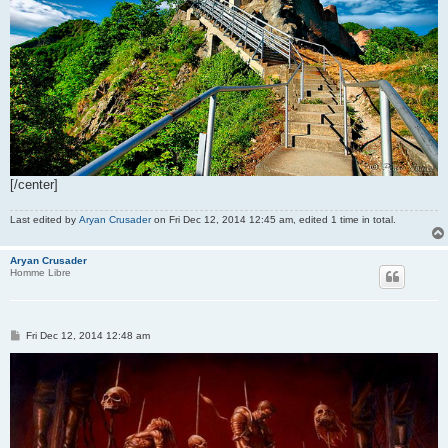
[/center]
Last edited by
Aryan Crusader
on Fri Dec 12, 2014 12:45 am, edited 1 time in total.
Aryan Crusader
Homme Libre
P
Fri Dec 12, 2014 12:48 am
o
s
t