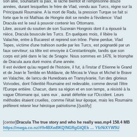
son allié, souhaitant la paix, le lâche bientôt et l'emprisonne douze
années, durant lesquelles le frère de Vlad, vendu aux Turcs, règne sur la
Principauté Roumaine. A la mort de Radu, la pression Turque se fait si
forte que le roi Mathias de Hongrie doit se rendre à l'évidence: Vlad
Dracula est le seul à pouvoir contenir les Ottomans.
Libre, assuré du soutien de son Suzerain Hongrois dont il a épousé la
nièce, Dracula bouscule les Turcs. En quelques mois, il libère la
Valachie, entre à Bucarest et reprend son trône. Peine perdue, Vlad
Tepes, victime d'une trahison ourdie par les Turcs, est poignardé par un
faux serviteur; sa tête est envoyée à Constantinople, tandis que son
corps est jeté dans le lac de Snagov. Nous sommes en 1476, le triomphe
de Dracula aura duré moins d'une année.
Il est évident qu'au regard de l'histoire, il fut, à l'instar d' Etienne le Grand
et de Jean le Terrible en Moldavie, de Mircea le Vieux et Michel le Brave
en Valachie, de Iancu de Hunedoara en Transylvanie, l'un des glorieux
Voïvodes, dont l'identité Roumaine est redevable, comme devrait l'être
l'Europe entière. Chacun, dans sa région et en son temps, a résisté à la
vague Ottomane qui, sans eux , aurait déferlée sur l'Occident. Leurs
méthodes étaient cruelles, comme l'était leur époque, mais les Roumains
préfèrent retenir leur héroïque patriotisme.[/justify]
[center]
Dracula The true story and who he really was.mp4 158.4 MB
https://mega.co.nz/#!h4BXwBKQ!NGRgGtQEk ... YfzNiXYW5U