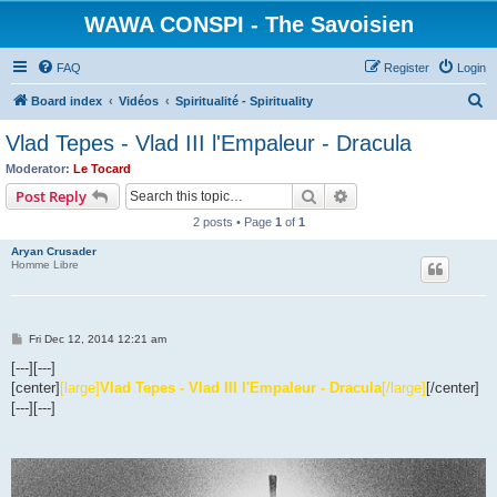
WAWA CONSPI - The Savoisien
FAQ
Register
Login
S
Board index
Vidéos
Spiritualité - Spirituality
e
Vlad Tepes - Vlad III l'Empaleur - Dracula
a
Moderator:
Le Tocard
r
Search
Advanced search
Post Reply
c
2 posts • Page
1
of
1
h
Aryan Crusader
Homme Libre
P
Fri Dec 12, 2014 12:21 am
o
s
[---][---]
t
[center]
[large]
Vlad Tepes - Vlad III l'Empaleur - Dracula
[/large]
[/center]
[---][---]