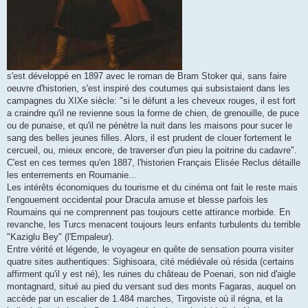
s'est développé en 1897 avec le roman de Bram Stoker qui, sans faire
oeuvre d'historien, s'est inspiré des coutumes qui subsistaient dans les
campagnes du XIXe siècle: "si le défunt a les cheveux rouges, il est fort
a craindre qu'il ne revienne sous la forme de chien, de grenouille, de puce
ou de punaise, et qu'il ne pénètre la nuit dans les maisons pour sucer le
sang des belles jeunes filles. Alors, il est prudent de clouer fortement le
cercueil, ou, mieux encore, de traverser d'un pieu la poitrine du cadavre".
C'est en ces termes qu'en 1887, l'historien Français Elisée Reclus détaille
les enterrements en Roumanie...
Les intérêts économiques du tourisme et du cinéma ont fait le reste mais
l'engouement occidental pour Dracula amuse et blesse parfois les
Roumains qui ne comprennent pas toujours cette attirance morbide. En
revanche, les Turcs menacent toujours leurs enfants turbulents du terrible
"Kaziglu Bey" (l'Empaleur).
Entre vérité et légende, le voyageur en quête de sensation pourra visiter
quatre sites authentiques: Sighisoara, cité médiévale où résida (certains
affirment qu'il y est né), les ruines du château de Poenari, son nid d'aigle
montagnard, situé au pied du versant sud des monts Fagaras, auquel on
accède par un escalier de 1.484 marches, Tirgoviste où il régna, et la