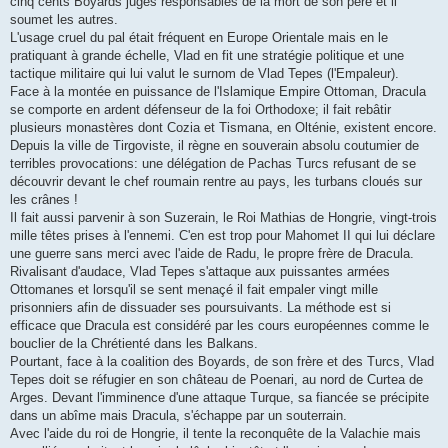
cinq cents Boyards jugés responsables de la mort de son père et il
soumet les autres.
L'usage cruel du pal était fréquent en Europe Orientale mais en le
pratiquant à grande échelle, Vlad en fit une stratégie politique et une
tactique militaire qui lui valut le surnom de Vlad Tepes (l'Empaleur).
Face à la montée en puissance de l'Islamique Empire Ottoman, Dracula
se comporte en ardent défenseur de la foi Orthodoxe; il fait rebâtir
plusieurs monastères dont Cozia et Tismana, en Olténie, existent encore.
Depuis la ville de Tirgoviste, il règne en souverain absolu coutumier de
terribles provocations: une délégation de Pachas Turcs refusant de se
découvrir devant le chef roumain rentre au pays, les turbans cloués sur
les crânes !
Il fait aussi parvenir à son Suzerain, le Roi Mathias de Hongrie, vingt-trois
mille têtes prises à l'ennemi. C'en est trop pour Mahomet II qui lui déclare
une guerre sans merci avec l'aide de Radu, le propre frère de Dracula.
Rivalisant d'audace, Vlad Tepes s'attaque aux puissantes armées
Ottomanes et lorsqu'il se sent menaçé il fait empaler vingt mille
prisonniers afin de dissuader ses poursuivants. La méthode est si
efficace que Dracula est considéré par les cours européennes comme le
bouclier de la Chrétienté dans les Balkans.
Pourtant, face à la coalition des Boyards, de son frère et des Turcs, Vlad
Tepes doit se réfugier en son château de Poenari, au nord de Curtea de
Arges. Devant l'imminence d'une attaque Turque, sa fiancée se précipite
dans un abîme mais Dracula, s'échappe par un souterrain.
Avec l'aide du roi de Hongrie, il tente la reconquête de la Valachie mais