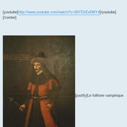
[youtube]
http://www.youtube.com/watch?v=66YEkEe0MY4
[/youtube]
[/center]
[justify]Le folklore vampirique