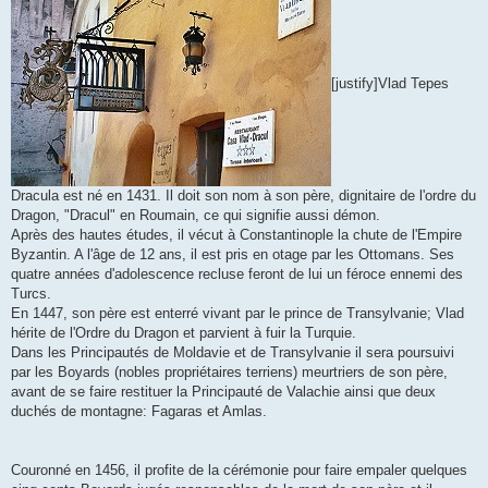
[justify]Vlad Tepes
Dracula est né en 1431. Il doit son nom à son père, dignitaire de l'ordre du
Dragon, "Dracul" en Roumain, ce qui signifie aussi démon.
Après des hautes études, il vécut à Constantinople la chute de l'Empire
Byzantin. A l'âge de 12 ans, il est pris en otage par les Ottomans. Ses
quatre années d'adolescence recluse feront de lui un féroce ennemi des
Turcs.
En 1447, son père est enterré vivant par le prince de Transylvanie; Vlad
hérite de l'Ordre du Dragon et parvient à fuir la Turquie.
Dans les Principautés de Moldavie et de Transylvanie il sera poursuivi
par les Boyards (nobles propriétaires terriens) meurtriers de son père,
avant de se faire restituer la Principauté de Valachie ainsi que deux
duchés de montagne: Fagaras et Amlas.
Couronné en 1456, il profite de la cérémonie pour faire empaler quelques