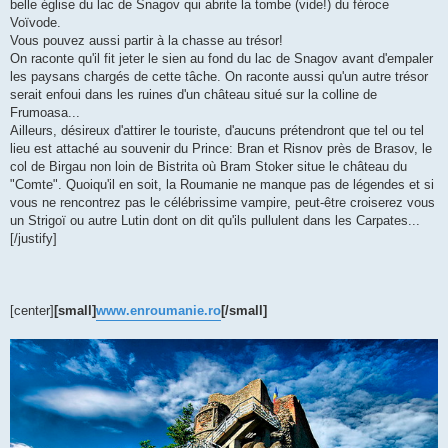
belle église du lac de Snagov qui abrite la tombe (vide!) du féroce
Voïvode.
Vous pouvez aussi partir à la chasse au trésor!
On raconte qu'il fit jeter le sien au fond du lac de Snagov avant d'empaler
les paysans chargés de cette tâche. On raconte aussi qu'un autre trésor
serait enfoui dans les ruines d'un château situé sur la colline de
Frumoasa...
Ailleurs, désireux d'attirer le touriste, d'aucuns prétendront que tel ou tel
lieu est attaché au souvenir du Prince: Bran et Risnov près de Brasov, le
col de Birgau non loin de Bistrita où Bram Stoker situe le château du
"Comte". Quoiqu'il en soit, la Roumanie ne manque pas de légendes et si
vous ne rencontrez pas le célébrissime vampire, peut-être croiserez vous
un Strigoï ou autre Lutin dont on dit qu'ils pullulent dans les Carpates...
[/justify]
[center]
[small]
www.enroumanie.ro
[/small]