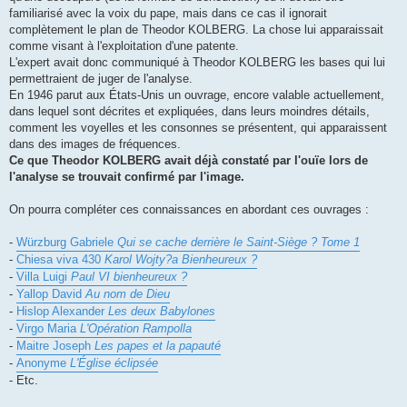
familiarisé avec la voix du pape, mais dans ce cas il ignorait
complètement le plan de Theodor KOLBERG. La chose lui apparaissait
comme visant à l'exploitation d'une patente.
L'expert avait donc communiqué à Theodor KOLBERG les bases qui lui
permettraient de juger de l'analyse.
En 1946 parut aux États-Unis un ouvrage, encore valable actuellement,
dans lequel sont décrites et expliquées, dans leurs moindres détails,
comment les voyelles et les consonnes se présentent, qui apparaissent
dans des images de fréquences.
Ce que Theodor KOLBERG avait déjà constaté par l'ouïe lors de
l'analyse se trouvait confirmé par l'image.
On pourra compléter ces connaissances en abordant ces ouvrages :
-
Würzburg Gabriele
Qui se cache derrière le Saint-Siège ? Tome 1
-
Chiesa viva 430
Karol Wojty?a Bienheureux ?
-
Villa Luigi
Paul VI bienheureux ?
-
Yallop David
Au nom de Dieu
-
Hislop Alexander
Les deux Babylones
-
Virgo Maria
L'Opération Rampolla
-
Maitre Joseph
Les papes et la papauté
-
Anonyme
L'Église éclipsée
- Etc.