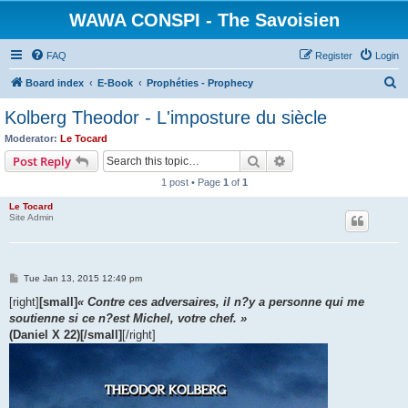
WAWA CONSPI - The Savoisien
FAQ
Register
Login
S
Board index
E-Book
Prophéties - Prophecy
e
Kolberg Theodor - L'imposture du siècle
a
Moderator:
Le Tocard
r
Search
Advanced search
Post Reply
c
1 post • Page
1
of
1
h
Le Tocard
Site Admin
P
Tue Jan 13, 2015 12:49 pm
o
s
[right]
[small]
« Contre ces adversaires, il n?y a personne qui me
t
soutienne si ce n?est Michel, votre chef. »
(Daniel X 22)[/small]
[/right]