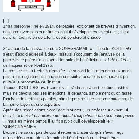
[---]
1° sa personne : né en 1914, célibataire, exploitant de brevets d'invention,
collabore avec plusieurs firmes dont il développe les inventions ; il est
donc un technicien de talent, esprit pondéré et critique.
2° autour de la naissance du « SONAGRAMME » : Theodor KOLBERG
s'était d'abord adressé à deux instituts s'occupant de l'analyse de la
parole avec prière d'analyser la formule de bénédiction :
« Urbi et Orbi »
de Pâques et de Noël 1975.
Le premier institut refusa d'emblée. Le second le fit attendre deux mois
puis refusa également, en raison des suites possibles qui auraient pu
nuire à la renommée de l'institut.
Theodor KOLBERG avait compris : il s'adressa à un troisième institut
mais ne dévoila pas ses intentions. Il demanda simplement qu'on fasse
l'analyse de certaines paroles, afin de pouvoir faire une comparaison, de
la même façon qu'une expertise.
Après des négociations avec l'administrateur, un professeur-expert lui
écrivit :
« Il n'est pas délivré de rapport d'expertise à une personne privée
»
, mais en même temps il lui fit savoit qu'il développerait le «
SONAGRAMME ».
L'expert ne savait pas de quoi il retournait, attendu qu'il n'avait reçu
qu'une découpure (de la formule de bénédiction) ou il devait être