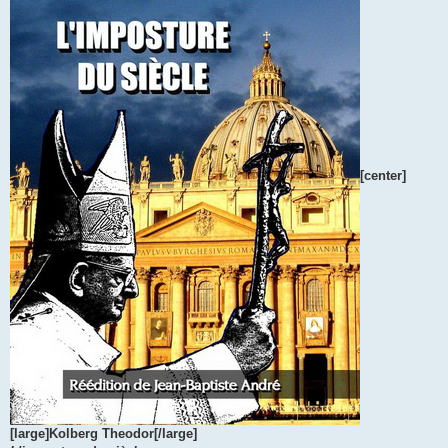
[center]
[large]Kolberg Theodor[/large]