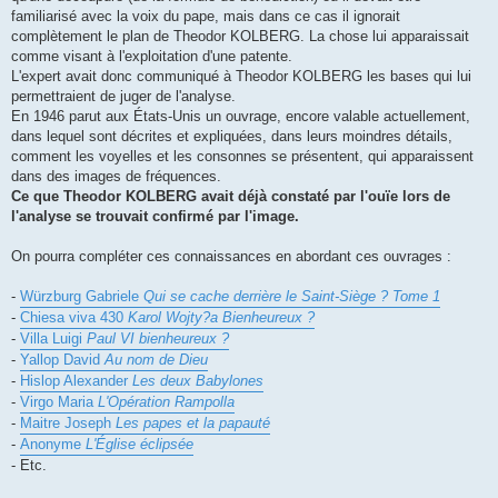
familiarisé avec la voix du pape, mais dans ce cas il ignorait
complètement le plan de Theodor KOLBERG. La chose lui apparaissait
comme visant à l'exploitation d'une patente.
L'expert avait donc communiqué à Theodor KOLBERG les bases qui lui
permettraient de juger de l'analyse.
En 1946 parut aux États-Unis un ouvrage, encore valable actuellement,
dans lequel sont décrites et expliquées, dans leurs moindres détails,
comment les voyelles et les consonnes se présentent, qui apparaissent
dans des images de fréquences.
Ce que Theodor KOLBERG avait déjà constaté par l'ouïe lors de
l'analyse se trouvait confirmé par l'image.
On pourra compléter ces connaissances en abordant ces ouvrages :
-
Würzburg Gabriele
Qui se cache derrière le Saint-Siège ? Tome 1
-
Chiesa viva 430
Karol Wojty?a Bienheureux ?
-
Villa Luigi
Paul VI bienheureux ?
-
Yallop David
Au nom de Dieu
-
Hislop Alexander
Les deux Babylones
-
Virgo Maria
L'Opération Rampolla
-
Maitre Joseph
Les papes et la papauté
-
Anonyme
L'Église éclipsée
- Etc.