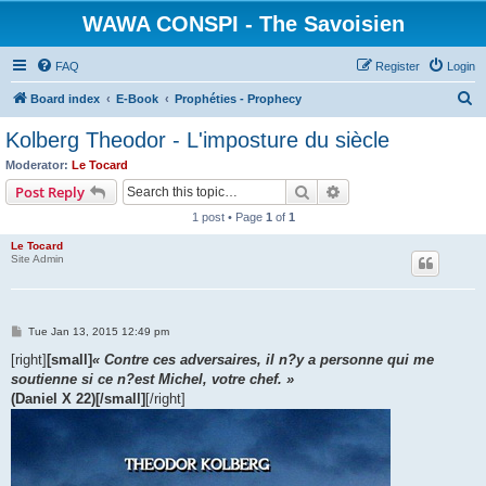
WAWA CONSPI - The Savoisien
FAQ
Register
Login
S
Board index
E-Book
Prophéties - Prophecy
e
Kolberg Theodor - L'imposture du siècle
a
Moderator:
Le Tocard
r
Search
Advanced search
Post Reply
c
1 post • Page
1
of
1
h
Le Tocard
Site Admin
P
Tue Jan 13, 2015 12:49 pm
o
s
[right]
[small]
« Contre ces adversaires, il n?y a personne qui me
t
soutienne si ce n?est Michel, votre chef. »
(Daniel X 22)[/small]
[/right]