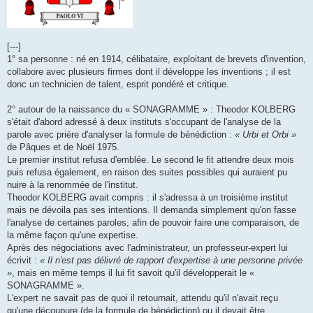
[---]
1° sa personne : né en 1914, célibataire, exploitant de brevets d'invention,
collabore avec plusieurs firmes dont il développe les inventions ; il est
donc un technicien de talent, esprit pondéré et critique.
2° autour de la naissance du « SONAGRAMME » : Theodor KOLBERG
s'était d'abord adressé à deux instituts s'occupant de l'analyse de la
parole avec prière d'analyser la formule de bénédiction :
« Urbi et Orbi »
de Pâques et de Noël 1975.
Le premier institut refusa d'emblée. Le second le fit attendre deux mois
puis refusa également, en raison des suites possibles qui auraient pu
nuire à la renommée de l'institut.
Theodor KOLBERG avait compris : il s'adressa à un troisième institut
mais ne dévoila pas ses intentions. Il demanda simplement qu'on fasse
l'analyse de certaines paroles, afin de pouvoir faire une comparaison, de
la même façon qu'une expertise.
Après des négociations avec l'administrateur, un professeur-expert lui
écrivit :
« Il n'est pas délivré de rapport d'expertise à une personne privée
»
, mais en même temps il lui fit savoit qu'il développerait le «
SONAGRAMME ».
L'expert ne savait pas de quoi il retournait, attendu qu'il n'avait reçu
qu'une découpure (de la formule de bénédiction) ou il devait être