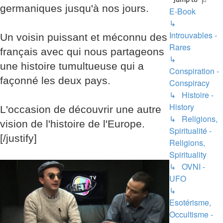
germaniques jusqu'à nos jours.
E-Book
↳
Introuvables -
Un voisin puissant et méconnu des
Rares
français avec qui nous partageons
↳
une histoire tumultueuse qui a
Conspiration -
façonné les deux pays.
Conspiracy
↳ Histoire -
History
L'occasion de découvrir une autre
↳ Religions,
vision de l'histoire de l'Europe.
Spiritualité -
[/justify]
Religions,
Spirituality
↳ OVNI -
UFO
↳
Esotérisme,
Occultisme -