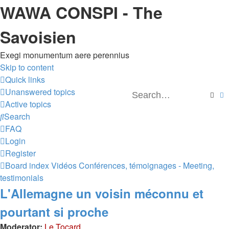
WAWA CONSPI - The
Savoisien
Exegi monumentum aere perennius
Skip to content
Quick links
Unanswered topics
Sear
A
Active topics
Search
FAQ
Login
Register
Board index
Vidéos
Conférences, témoignages - Meeting,
testimonials
L'Allemagne un voisin méconnu et
pourtant si proche
Moderator:
Le Tocard