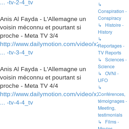
... -tv-2-4_tv
↳
Conspiration -
Conspiracy
Anis Al Fayda - L'Allemagne un
↳ Histoire -
voisin méconnu et pourtant si
History
proche - Meta TV 3/4
↳
http://www.dailymotion.com/video/x2kjg0
Reportages -
... -tv-3-4_tv
TV Reports
↳ Sciences -
Science
Anis Al Fayda - L'Allemagne un
↳ OVNI -
voisin méconnu et pourtant si
UFO
proche - Meta TV 4/4
↳
http://www.dailymotion.com/video/x2kjpw
Conférences,
témoignages -
... -tv-4-4_tv
Meeting,
testimonials
↳ Films -
Movies