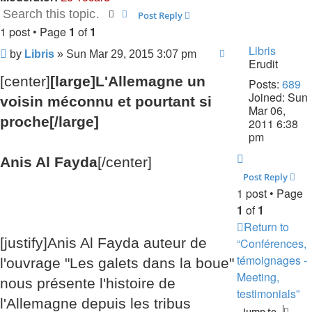
Search
Advanced search
Post Reply
1 post • Page
1
of
1
Libris
Post
by
Libris
»
Sun Mar 29, 2015 3:07 pm
Erudit
[center]
[large]L'Allemagne un
Posts:
689
Joined:
Sun
voisin méconnu et pourtant si
Mar 06,
proche[/large]
2011 6:38
pm
Top
Anis Al Fayda
[/center]
Post Reply
1 post • Page
1
of
1
Return to
[justify]Anis Al Fayda auteur de
“Conférences,
témoignages -
l'ouvrage "Les galets dans la boue"
Meeting,
nous présente l'histoire de
testimonials”
l'Allemagne depuis les tribus
Jump to