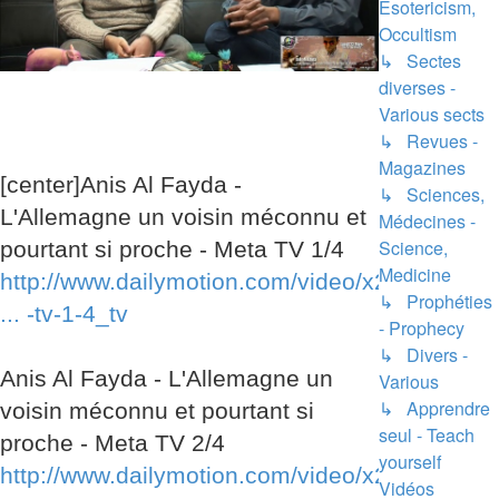
Esotericism,
Occultism
↳ Sectes
diverses -
Various sects
↳ Revues -
Magazines
[center]Anis Al Fayda -
↳ Sciences,
L'Allemagne un voisin méconnu et
Médecines -
Science,
pourtant si proche - Meta TV 1/4
Medicine
http://www.dailymotion.com/video/x2kj49
↳ Prophéties
... -tv-1-4_tv
- Prophecy
↳ Divers -
Anis Al Fayda - L'Allemagne un
Various
↳ Apprendre
voisin méconnu et pourtant si
seul - Teach
proche - Meta TV 2/4
yourself
http://www.dailymotion.com/video/x2kj9o
Vidéos