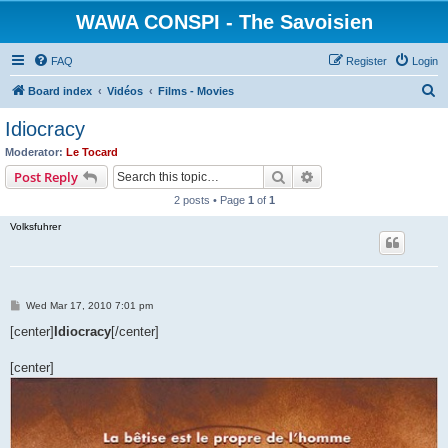
WAWA CONSPI - The Savoisien
FAQ
Register
Login
S
Board index
Vidéos
Films - Movies
e
Idiocracy
a
Moderator:
Le Tocard
r
Search
Advanced search
Post Reply
c
2 posts • Page
1
of
1
h
Volksfuhrer
P
Wed Mar 17, 2010 7:01 pm
o
s
[center]
Idiocracy
[/center]
t
[center]