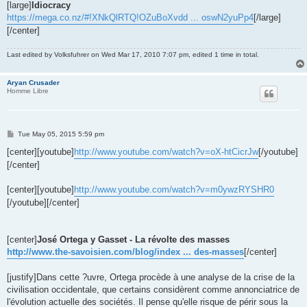
[large]
Idiocracy
https://mega.co.nz/#!XNkQlRTQ!OZuBoXvdd ... oswN2yuPp4
[/large]
[/center]
Last edited by
Volksfuhrer
on Wed Mar 17, 2010 7:07 pm, edited 1 time in total.
Aryan Crusader
Homme Libre
P
Tue May 05, 2015 5:59 pm
o
s
[center][youtube]
http://www.youtube.com/watch?v=oX-htCicrJw
[/youtube]
t
[/center]
[center][youtube]
http://www.youtube.com/watch?v=m0ywzRYSHR0
[/youtube][/center]
[center]
José Ortega y Gasset - La révolte des masses
http://www.the-savoisien.com/blog/index ... des-masses
[/center]
[justify]Dans cette ?uvre, Ortega procède à une analyse de la crise de la
civilisation occidentale, que certains considèrent comme annonciatrice de
l'évolution actuelle des sociétés. Il pense qu'elle risque de périr sous la