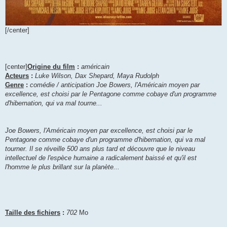
[/center]
[center]
Origine du film
:
américain
Acteurs
:
Luke Wilson, Dax Shepard, Maya Rudolph
Genre
:
comédie / anticipation Joe Bowers, l'Américain moyen par
excellence, est choisi par le Pentagone comme cobaye d'un programme
d'hibernation, qui va mal tourne...
Joe Bowers, l'Américain moyen par excellence, est choisi par le
Pentagone comme cobaye d'un programme d'hibernation, qui va mal
tourner. Il se réveille 500 ans plus tard et découvre que le niveau
intellectuel de l'espèce humaine a radicalement baissé et qu'il est
l'homme le plus brillant sur la planète...
Taille des fichiers
:
702
Mo