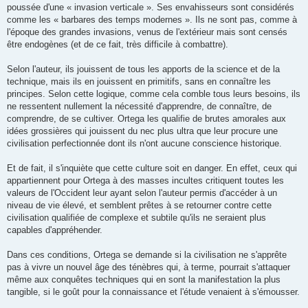
poussée d'une « invasion verticale ». Ses envahisseurs sont considérés
comme les « barbares des temps modernes ». Ils ne sont pas, comme à
l'époque des grandes invasions, venus de l'extérieur mais sont censés
être endogènes (et de ce fait, très difficile à combattre).
Selon l'auteur, ils jouissent de tous les apports de la science et de la
technique, mais ils en jouissent en primitifs, sans en connaître les
principes. Selon cette logique, comme cela comble tous leurs besoins, ils
ne ressentent nullement la nécessité d'apprendre, de connaître, de
comprendre, de se cultiver. Ortega les qualifie de brutes amorales aux
idées grossières qui jouissent du nec plus ultra que leur procure une
civilisation perfectionnée dont ils n'ont aucune conscience historique.
Et de fait, il s'inquiète que cette culture soit en danger. En effet, ceux qui
appartiennent pour Ortega à des masses incultes critiquent toutes les
valeurs de l'Occident leur ayant selon l'auteur permis d'accéder à un
niveau de vie élevé, et semblent prêtes à se retourner contre cette
civilisation qualifiée de complexe et subtile qu'ils ne seraient plus
capables d'appréhender.
Dans ces conditions, Ortega se demande si la civilisation ne s'apprête
pas à vivre un nouvel âge des ténèbres qui, à terme, pourrait s'attaquer
même aux conquêtes techniques qui en sont la manifestation la plus
tangible, si le goût pour la connaissance et l'étude venaient à s'émousser.