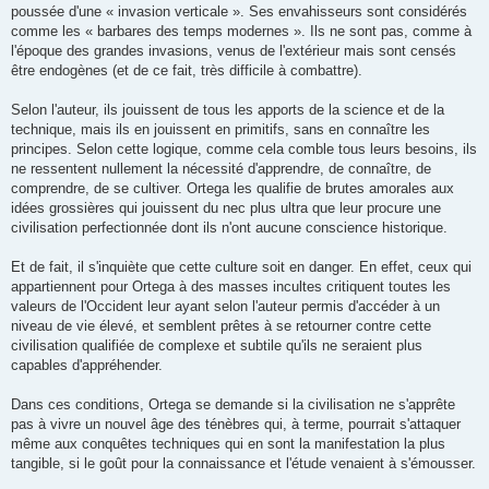
poussée d'une « invasion verticale ». Ses envahisseurs sont considérés
comme les « barbares des temps modernes ». Ils ne sont pas, comme à
l'époque des grandes invasions, venus de l'extérieur mais sont censés
être endogènes (et de ce fait, très difficile à combattre).
Selon l'auteur, ils jouissent de tous les apports de la science et de la
technique, mais ils en jouissent en primitifs, sans en connaître les
principes. Selon cette logique, comme cela comble tous leurs besoins, ils
ne ressentent nullement la nécessité d'apprendre, de connaître, de
comprendre, de se cultiver. Ortega les qualifie de brutes amorales aux
idées grossières qui jouissent du nec plus ultra que leur procure une
civilisation perfectionnée dont ils n'ont aucune conscience historique.
Et de fait, il s'inquiète que cette culture soit en danger. En effet, ceux qui
appartiennent pour Ortega à des masses incultes critiquent toutes les
valeurs de l'Occident leur ayant selon l'auteur permis d'accéder à un
niveau de vie élevé, et semblent prêtes à se retourner contre cette
civilisation qualifiée de complexe et subtile qu'ils ne seraient plus
capables d'appréhender.
Dans ces conditions, Ortega se demande si la civilisation ne s'apprête
pas à vivre un nouvel âge des ténèbres qui, à terme, pourrait s'attaquer
même aux conquêtes techniques qui en sont la manifestation la plus
tangible, si le goût pour la connaissance et l'étude venaient à s'émousser.