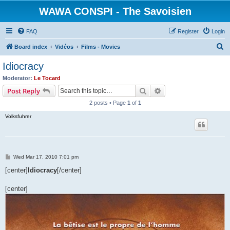
WAWA CONSPI - The Savoisien
FAQ
Register
Login
S
Board index
Vidéos
Films - Movies
e
Idiocracy
a
Moderator:
Le Tocard
r
Search
Advanced search
Post Reply
c
2 posts • Page
1
of
1
h
Volksfuhrer
P
Wed Mar 17, 2010 7:01 pm
o
s
[center]
Idiocracy
[/center]
t
[center]