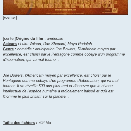
[/center]
[center]
Origine du film
:
américain
Acteurs
:
Luke Wilson, Dax Shepard, Maya Rudolph
Genre
:
comédie / anticipation Joe Bowers, l'Américain moyen par
excellence, est choisi par le Pentagone comme cobaye d'un programme
d'hibernation, qui va mal tourne...
Joe Bowers, l'Américain moyen par excellence, est choisi par le
Pentagone comme cobaye d'un programme d'hibernation, qui va mal
tourner. Il se réveille 500 ans plus tard et découvre que le niveau
intellectuel de l'espèce humaine a radicalement baissé et qu'il est
l'homme le plus brillant sur la planète...
Taille des fichiers
:
702
Mo