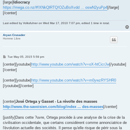
[large]
Idiocracy
https://mega.co.nz/#!XNkQlRTQ!OZuBoXvdd ... oswN2yuPp4
[/large]
[/center]
Last edited by
Volksfuhrer
on Wed Mar 17, 2010 7:07 pm, edited 1 time in total.
Aryan Crusader
Homme Libre
P
Tue May 05, 2015 5:59 pm
o
s
[center][youtube]
http://www.youtube.com/watch?v=oX-htCicrJw
[/youtube]
t
[/center]
[center][youtube]
http://www.youtube.com/watch?v=m0ywzRYSHR0
[/youtube][/center]
[center]
José Ortega y Gasset - La révolte des masses
http://www.the-savoisien.com/blog/index ... des-masses
[/center]
[justify]Dans cette ?uvre, Ortega procède à une analyse de la crise de la
civilisation occidentale, que certains considèrent comme annonciatrice de
l'évolution actuelle des sociétés. Il pense qu'elle risque de périr sous la