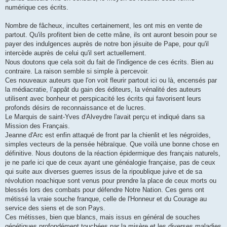
numérique ces écrits.
Nombre de fâcheux, incultes certainement, les ont mis en vente de
partout. Qu'ils profitent bien de cette mâne, ils ont auront besoin pour se
payer des indulgences auprès de notre bon jésuite de Pape, pour qu'il
intercède auprès de celui qu'il sert actuellement.
Nous doutons que cela soit du fait de l'indigence de ces écrits. Bien au
contraire. La raison semble si simple à percevoir.
Ces nouveaux auteurs que l'on voit fleurir partout ici ou là, encensés par
la médiacratie, l’appât du gain des éditeurs, la vénalité des auteurs
utilisent avec bonheur et perspicacité les écrits qui favorisent leurs
profonds désirs de reconnaissance et de lucres.
Le Marquis de saint-Yves d'Alveydre l'avait perçu et indiqué dans sa
Mission des Français.
Jeanne d'Arc est enfin attaqué de front par la chienlit et les négroïdes,
simples vecteurs de la pensée hébraïque. Que voilà une bonne chose en
définitive. Nous doutons de la réaction épidermique des français naturels,
je ne parle ici que de ceux ayant une généalogie française, pas de ceux
qui suite aux diverses guerres issus de la ripoublique juive et de sa
révolution noachique sont venus pour prendre la place de ceux morts ou
blessés lors des combats pour défendre Notre Nation. Ces gens ont
métissé la vraie souche franque, celle de l'Honneur et du Courage au
service des siens et de son Pays.
Ces métisses, bien que blancs, mais issus en général de souches
génétiques profondément touchées par la misère et les diverses maladies