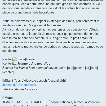
endémiques liées à cette infortune ont immigrés en nos contrées. Il y eu
de très bons serviteurs dans tout cela dont la contribution à la mise en
place du grand dessin des hébraïques.
Nous ne percevons que l'aspect exotérique des faits, peu perçoivent la
réalité ésotérique. Pas grave, et tant mieux.
A chacun de se faire son opinion et ses prises de conscience. L'étude
occulte n'est pas à la portée de tous et ceux qui perçoivent derrière les
faits la réalité sont peu nombreux. Il s'agit d'être un petit enfant et
d'oublier les conditionnements mis en place par la judéo-chrétienne et
autres religions monothéistes perverties et toutes issues du Talmud et de
ses décrets.
[center]
[/center]
[center]
La Jeanne d'Arc négroïde
Boutant les blancs hors notre sol devenu nôtre
[sub](poème juif)[/sub]
[/center]
[h]Saint-Yves d'Alveydre Joseph Alexandre[/h]
Jeanne d'Arc victorieuse
Dédié à l'Armée française
Préface
JEANNE D'ARC VICTORIEUSE, Épopée nationale, retrace la Vocation