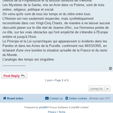
céleste de la Prophétesse et la Mission terrestre de l'Héroïne.
Les Mystères de la Sainte, mis en Acte dans ce Poème, sont de trois
ordres, religieux, politique et social.
On verra qu'ils sont de tous les temps et du nôtre entre tous.
L'Histoire est non seulement respectée, mais synthétiquement
reconstituée dans ces Vingt-Cinq Chants, de manière à ne laisser aucune
obscurité planer sur le rôle réel de Jeanne d'Arc, sur l'immense portée de
ce rôle, sur les vrais obstacles qui l'ont empêché de s'étendre à l'Europe
entière et jusqu'à l'Asie.
Le Principe et la Loi synarchiques qui apparaissent si évidents dans les
Paroles et dans les Actes de la Pucelle, confirment nos MISSIONS, en
éclairant d'une vive lumière la situation actuelle de la France et du reste
du Monde.
L'analogie des temps est singulière.
_____________
Post Reply
1 post • Page
1
of
1
Jump to
Board index
Contact us
Delete cookies
All times are
UTC
Powered by
phpBB
® Forum Software © phpBB Limited
Privacy
|
Terms