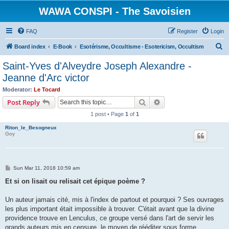
WAWA CONSPI - The Savoisien
FAQ
Register
Login
S
Board index
E-Book
Esotérisme, Occultisme - Esotericism, Occultism
e
Saint-Yves d'Alveydre Joseph Alexandre -
a
Jeanne d'Arc victor
r
Moderator:
Le Tocard
c
Search
Advanced search
Post Reply
h
1 post • Page
1
of
1
Riton_le_Besogneux
Goy
P
Sun Mar 11, 2018 10:59 am
o
s
Et si on lisait ou relisait cet épique poème ?
t
Un auteur jamais cité, mis à l'index de partout et pourquoi ? Ses ouvrages
les plus important était impossible à trouver. C'était avant que la divine
providence trouve en Lenculus, ce groupe versé dans l'art de servir les
grands auteurs mis en censure, le moyen de rééditer sous forme