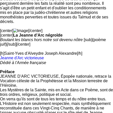
perçoivent derrière les faits la réalité sont peu nombreux. Il
s'agit d'être un petit enfant et d'oublier les conditionnements
mis en place par la judéo-chrétienne et autres religions
monothéistes perverties et toutes issues du Talmud et de ses
décrets.
[center]
[/center]
[center]
La Jeanne d'Arc négroïde
Boutant les blancs hors notre sol devenu nôtre
[sub](poème
juif)[/sub][/center]
[h]Saint-Yves d'Alveydre Joseph Alexandre[/h]
Jeanne d'Arc victorieuse
Dédié à l'Armée française
Préface
JEANNE D'ARC VICTORIEUSE, Épopée nationale, retrace la
Vocation céleste de la Prophétesse et la Mission terrestre de
l'Héroïne.
Les Mystères de la Sainte, mis en Acte dans ce Poème, sont de
trois ordres, religieux, politique et social.
On verra qu'ils sont de tous les temps et du nôtre entre tous.
L'Histoire est non seulement respectée, mais synthétiquement
reconstituée dans ces Vingt-Cinq Chants, de manière à ne
laisser aucune obscurité planer sur le rôle réel de Jeanne