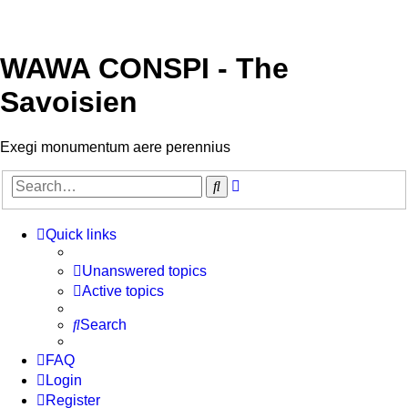
WAWA CONSPI - The
Savoisien
Exegi monumentum aere perennius
Advanced
Search
search
Quick links
Unanswered topics
Active topics
Search
FAQ
Login
Register