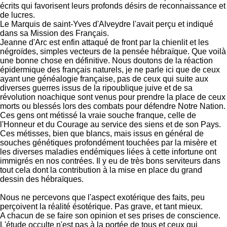
écrits qui favorisent leurs profonds désirs de reconnaissance et
de lucres.
Le Marquis de saint-Yves d'Alveydre l'avait perçu et indiqué
dans sa Mission des Français.
Jeanne d'Arc est enfin attaqué de front par la chienlit et les
négroïdes, simples vecteurs de la pensée hébraïque. Que voilà
une bonne chose en définitive. Nous doutons de la réaction
épidermique des français naturels, je ne parle ici que de ceux
ayant une généalogie française, pas de ceux qui suite aux
diverses guerres issus de la ripoublique juive et de sa
révolution noachique sont venus pour prendre la place de ceux
morts ou blessés lors des combats pour défendre Notre Nation.
Ces gens ont métissé la vraie souche franque, celle de
l'Honneur et du Courage au service des siens et de son Pays.
Ces métisses, bien que blancs, mais issus en général de
souches génétiques profondément touchées par la misère et
les diverses maladies endémiques liées à cette infortune ont
immigrés en nos contrées. Il y eu de très bons serviteurs dans
tout cela dont la contribution à la mise en place du grand
dessin des hébraïques.
Nous ne percevons que l'aspect exotérique des faits, peu
perçoivent la réalité ésotérique. Pas grave, et tant mieux.
A chacun de se faire son opinion et ses prises de conscience.
L'étude occulte n'est pas à la portée de tous et ceux qui