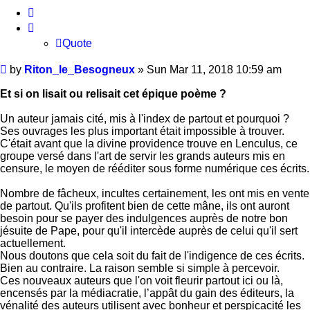
Quote
Quote
Post
by
Riton_le_Besogneux
»
Sun Mar 11, 2018 10:59 am
Et si on lisait ou relisait cet épique poème ?
Un auteur jamais cité, mis à l'index de partout et pourquoi ?
Ses ouvrages les plus important était impossible à trouver.
C'était avant que la divine providence trouve en Lenculus, ce
groupe versé dans l'art de servir les grands auteurs mis en
censure, le moyen de rééditer sous forme numérique ces écrits.
Nombre de fâcheux, incultes certainement, les ont mis en vente
de partout. Qu'ils profitent bien de cette mâne, ils ont auront
besoin pour se payer des indulgences auprès de notre bon
jésuite de Pape, pour qu'il intercède auprès de celui qu'il sert
actuellement.
Nous doutons que cela soit du fait de l'indigence de ces écrits.
Bien au contraire. La raison semble si simple à percevoir.
Ces nouveaux auteurs que l'on voit fleurir partout ici ou là,
encensés par la médiacratie, l’appât du gain des éditeurs, la
vénalité des auteurs utilisent avec bonheur et perspicacité les