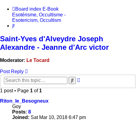
Board index
E-Book
Esotérisme, Occultisme -
Esotericism, Occultism
Search
Saint-Yves d'Alveydre Joseph
Alexandre - Jeanne d'Arc victor
Moderator:
Le Tocard
Post Reply
Advanced
Search
search
1 post • Page
1
of
1
Riton_le_Besogneux
Goy
Posts:
8
Joined:
Sat Mar 10, 2018 6:47 pm