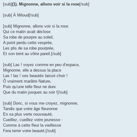
[sub]
(1). Mignonne, allons voir si la rose
[/sub]
[sub] À Miloud[/sub]
[sub] Mignonne, allons voir si la rose
Qui ce matin avait déclose
Sa robe de pourpre au soleil,
A point perdu cette vesprée,
Les plis de sa robe pourprée,
Et son teint au vôtre pareil.[/sub]
[sub] Las ! voyez comme en peu d’espace,
Mignonne, elle a dessus la place
Las ! las ! ses beautés laissé choir !
Ô vraiment marâtre Nature,
Puis qu’une telle fleur ne dure
Que du matin jusques au soir ![/sub]
[sub] Donc, si vous me croyez, mignonne,
Tandis que votre âge fleuronne
En sa plus verte nouveauté,
Cueillez, cueillez votre jeunesse :
Comme à cette fleur la vieillesse
Fera ternir votre beauté.[/sub]