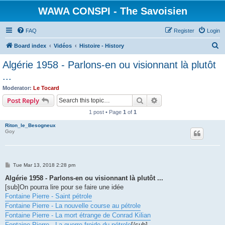
WAWA CONSPI - The Savoisien
FAQ
Register
Login
S
Board index
Vidéos
Histoire - History
e
Algérie 1958 - Parlons-en ou visionnant là plutôt
a
...
r
Moderator:
Le Tocard
c
Search
Advanced search
Post Reply
h
1 post • Page
1
of
1
Riton_le_Besogneux
Goy
P
Tue Mar 13, 2018 2:28 pm
o
s
Algérie 1958 - Parlons-en ou visionnant là plutôt ...
t
[sub]On pourra lire pour se faire une idée
Fontaine Pierre - Saint pétrole
Fontaine Pierre - La nouvelle course au pétrole
Fontaine Pierre - La mort étrange de Conrad Kilian
Fontaine Pierre - La guerre froide du pétrole
[/sub]