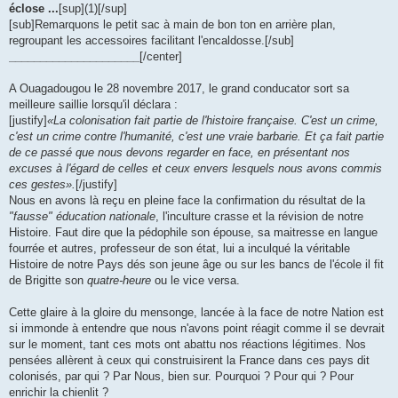
éclose ...
[sup](1)[/sup]
[sub]Remarquons le petit sac à main de bon ton en arrière plan,
regroupant les accessoires facilitant l'encaldosse.[/sub]
_____________________
[/center]
A Ouagadougou le 28 novembre 2017, le grand conducator sort sa
meilleure saillie lorsqu'il déclara :
[justify]
«La colonisation fait partie de l'histoire française. C'est un crime,
c'est un crime contre l'humanité, c'est une vraie barbarie. Et ça fait partie
de ce passé que nous devons regarder en face, en présentant nos
excuses à l'égard de celles et ceux envers lesquels nous avons commis
ces gestes».
[/justify]
Nous en avons là reçu en pleine face la confirmation du résultat de la
"fausse" éducation nationale
, l'inculture crasse et la révision de notre
Histoire. Faut dire que la pédophile son épouse, sa maitresse en langue
fourrée et autres, professeur de son état, lui a inculqué la véritable
Histoire de notre Pays dés son jeune âge ou sur les bancs de l'école il fit
de Brigitte son
quatre-heure
ou le vice versa.
Cette glaire à la gloire du mensonge, lancée à la face de notre Nation est
si immonde à entendre que nous n'avons point réagit comme il se devrait
sur le moment, tant ces mots ont abattu nos réactions légitimes. Nos
pensées allèrent à ceux qui construisirent la France dans ces pays dit
colonisés, par qui ? Par Nous, bien sur. Pourquoi ? Pour qui ? Pour
enrichir la chienlit ?