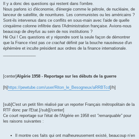
Il y a donc des questions qui restent dans l'ombre.
Nous parlons ici d'économie, d'énergie comme le pétrole, de nucléaire, de
lanceur de satellite, de nourritures. Les communistes ou les américains ?
Sont-ils intervenus dans ce conflits en sous-main avec l'aide de quelle
cinquième colonne infiltrée dans l'Administration française. Avions-nous
beaucoup de
dreyfus
au sein de nos institutions ?
Hé Oui ! Ces questions et y répondre sont la seule façon de démontrer
que la France n'est pas
ce crachat
définit par la bouche nauséeuse d'un
éphèmère et inculte président aux ordres de la finance internationale.
_______________
[center]
Algérie 1958 - Reportage sur les débuts de la guerre
[h]
https://pewtube.com/user/Riton_le_Besogneux/aRRBTcd
[/h]
[sub]C'est un petit film réalisé par un reporter Français métropolitain de la
RTF donc par l'Etat.[/sub][/center]
Ce court reportage sur l'état de l'Algérie en 1958 est
"remarquable"
pour
les raisons suivantes :
Il montre ces faits qui ont malheureusement existé, beaucoup n’en