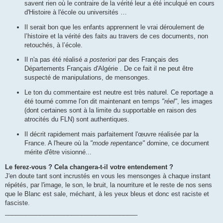
savent rien où le contraire de la vérité leur a été inculqué en cours
d'Histoire à l'école ou universités …
Il serait bon que les enfants apprennent le vrai déroulement de
l’histoire et la vérité des faits au travers de ces documents, non
retouchés, à l’école.
Il n'a pas été réalisé
a posteriori
par des Français des
Départements Français d'Algérie . De ce fait il ne peut être
suspecté de manipulations, de mensonges.
Le ton du commentaire est neutre est très naturel. Ce reportage a
été tourné comme l'on dit maintenant en temps
"réel"
, les images
(dont certaines sont à la limite du supportable en raison des
atrocités du FLN) sont authentiques.
Il décrit rapidement mais parfaitement l'œuvre réalisée par la
France. A l'heure où la
"mode repentance"
domine, ce document
mérite d'être visionné...
Le ferez-vous ? Cela changera-t-il votre entendement ?
J'en doute tant sont incrustés en vous les mensonges à chaque instant
répétés, par l'image, le son, le bruit, la nourriture et le reste de nos sens
que le Blanc est sale, méchant, à les yeux bleus et donc est raciste et
fasciste.
______________________________________