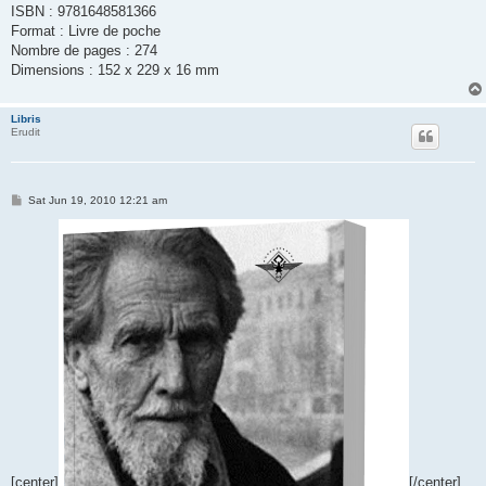
ISBN : 9781648581366
Format : Livre de poche
Nombre de pages : 274
Dimensions : 152 x 229 x 16 mm
Libris
Erudit
P
Sat Jun 19, 2010 12:21 am
o
s
t
[center]
[/center]