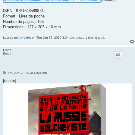
ISBN : 9781648589874
Format : Livre de poche
Nombre de pages : 166
Dimensions : 127 x 203 x 10 mm
Last edited by
Libris
on Thu Jun 17, 2010 8:34 pm, edited 1 time in total.
Libris
Erudit
P
Thu Jun 17, 2010 11:21 pm
o
s
[center]
t