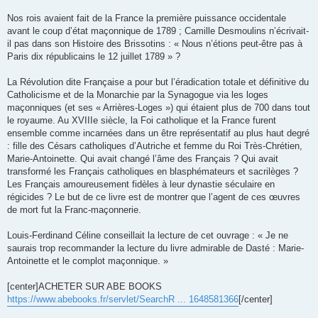
Nos rois avaient fait de la France la première puissance occidentale
avant le coup d’état maçonnique de 1789 ; Camille Desmoulins n’écrivait-
il pas dans son Histoire des Brissotins : « Nous n’étions peut-être pas à
Paris dix républicains le 12 juillet 1789 » ?
La Révolution dite Française a pour but l’éradication totale et définitive du
Catholicisme et de la Monarchie par la Synagogue via les loges
maçonniques (et ses « Arrières-Loges ») qui étaient plus de 700 dans tout
le royaume. Au XVIIIe siècle, la Foi catholique et la France furent
ensemble comme incarnées dans un être représentatif au plus haut degré
: fille des Césars catholiques d’Autriche et femme du Roi Très-Chrétien,
Marie-Antoinette. Qui avait changé l’âme des Français ? Qui avait
transformé les Français catholiques en blasphémateurs et sacrilèges ?
Les Français amoureusement fidèles à leur dynastie séculaire en
régicides ? Le but de ce livre est de montrer que l’agent de ces œuvres
de mort fut la Franc-maçonnerie.
Louis-Ferdinand Céline conseillait la lecture de cet ouvrage : « Je ne
saurais trop recommander la lecture du livre admirable de Dasté : Marie-
Antoinette et le complot maçonnique. »
[center]ACHETER SUR ABE BOOKS
https://www.abebooks.fr/servlet/SearchR ... 1648581366
[/center]