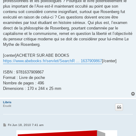
professionnels et les politologues ? Pourquoi le livre potentiellement le
plus important de l’Axe est-il maintenant occulté au point que son
contenu soit considéré comme insignifiant, surtout que Rosenberg fut
exécuté en raison de celui-ci ? Ces questions doivent encore être
examinées par tout étudiant en histoire sérieux. Qui plus est, l’examen
direct de la philosophie de Rosenberg, pourtant condamnée par le
capitalisme et le communisme, remet en question la liberté et l’objectivité
du penseur critique moderne qui se doit de considérer pour lui-même Le
Mythe de Rosenberg.
[center]ACHETER SUR ABE BOOKS
https://www.abebooks.fr/servlet/SearchR ... 1637909867
[/center]
ISBN : 9781637909867
Format : Livre de poche
Nombre de pages : 496
Dimensions : 170 x 244 x 25 mm
Libris
Erudit
P
Fri Jun 18, 2010 7:41 am
o
s
t