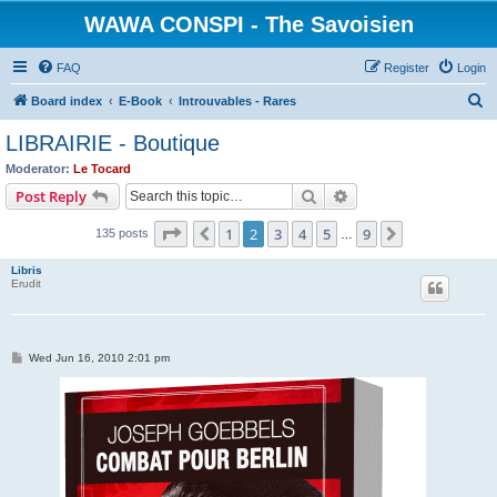
WAWA CONSPI - The Savoisien
FAQ
Register
Login
S
Board index
E-Book
Introuvables - Rares
e
LIBRAIRIE - Boutique
a
Moderator:
Le Tocard
r
Search
Advanced search
Post Reply
c
Page
2
of
9
1
2
3
4
5
9
Previous
Next
135 posts
h
…
Libris
Erudit
P
Wed Jun 16, 2010 2:01 pm
o
s
t