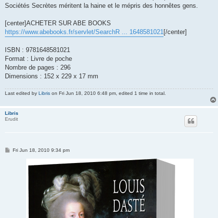
Sociétés Secrètes méritent la haine et le mépris des honnêtes gens.
[center]ACHETER SUR ABE BOOKS
https://www.abebooks.fr/servlet/SearchR ... 1648581021
[/center]
ISBN : 9781648581021
Format : Livre de poche
Nombre de pages : 296
Dimensions : 152 x 229 x 17 mm
Last edited by
Libris
on Fri Jun 18, 2010 6:48 pm, edited 1 time in total.
Libris
Erudit
P
Fri Jun 18, 2010 9:34 pm
o
s
t