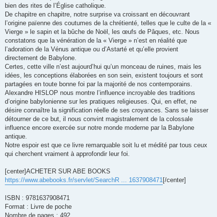
bien des rites de l’Église catholique.
De chapitre en chapitre, notre surprise va croissant en découvrant
l’origine païenne des coutumes de la chrétienté, telles que le culte de la «
Vierge » le sapin et la bûche de Noël, les œufs de Pâques, etc. Nous
constatons que la vénération de la « Vierge » n’est en réalité que
l’adoration de la Vénus antique ou d’Astarté et qu’elle provient
directement de Babylone.
Certes, cette ville n’est aujourd’hui qu’un monceau de ruines, mais les
idées, les conceptions élaborées en son sein, existent toujours et sont
partagées en toute bonne foi par la majorité de nos contemporains.
Alexandre HISLOP nous montre l’influence incroyable des traditions
d’origine babylonienne sur les pratiques religieuses. Qui, en effet, ne
désire connaître la signification réelle de ses croyances. Sans se laisser
détourner de ce but, il nous convint magistralement de la colossale
influence encore exercée sur notre monde moderne par la Babylone
antique.
Notre espoir est que ce livre remarquable soit lu et médité par tous ceux
qui cherchent vraiment à approfondir leur foi.
[center]ACHETER SUR ABE BOOKS
https://www.abebooks.fr/servlet/SearchR ... 1637908471
[/center]
ISBN : 9781637908471
Format : Livre de poche
Nombre de pages : 492