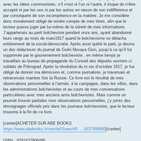
avec les idées communistes; s’il n’est ni l’un ni l’autre, il risque de n’être
accepté ni par les uns ni par les autres en raison de son indifférence et
par conséquent de son incompétence en la matière. Je me considère
donc moralement obligé de rendre compte de mes titres, afin que le
lecteur puisse juger par lui-même de la sûreté de mes informations.
J’appartenais au parti bolcheviste pendant onze ans, ayant abandonné
leurs rangs au mois de mars1917 quand le bolchevisme se détacha
entièrement de la social-démocratie. Après avoir quitté le parti, je devins
un des rédacteurs du journal de Gorki Novaya Gisn, jusqu’à ce qu’il fut
supprimée par le gouvernement bolcheviste ; en même temps je
travaillais au bureau de propagande du Conseil des députés ouvriers ci
soldats de Pétrograd. Après la révolution du m.ois d’octobre 1917, je fus
obligé de donner ma démission et, comme journaliste, je traversais et
retraversais maintes fois la Russie. Ce livre est le résultat de mes
observations personnelles à l’armée, à la campagne, dans les villes, dans
les administrations bolchevistes et au cours de mes conversations
particulières avec mes anciens amis bolchevistes. Mais comme on
pourrait trouver partiales mes observations personnelles, j’y joints des
témoignages officiels pris dans les journaux bolchevistes, que le lecteur
trouvera à la fin de ce livre.
[center]ACHETER SUR ABE BOOKS
https://www.abebooks.fr/servlet/SearchR ... 1637908495
[/center]
ISBN : 9781637908495