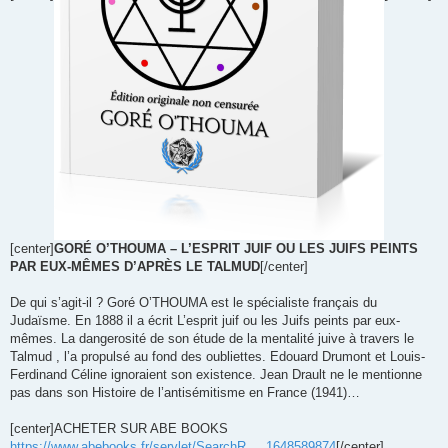
[center]
GORÉ O’THOUMA – L’ESPRIT JUIF OU LES JUIFS PEINTS
PAR EUX-MÊMES D’APRÈS LE TALMUD
[/center]
De qui s’agit-il ? Goré O’THOUMA est le spécialiste français du
Judaïsme. En 1888 il a écrit L’esprit juif ou les Juifs peints par eux-
mêmes. La dangerosité de son étude de la mentalité juive à travers le
Talmud , l’a propulsé au fond des oubliettes. Edouard Drumont et Louis-
Ferdinand Céline ignoraient son existence. Jean Drault ne le mentionne
pas dans son Histoire de l’antisémitisme en France (1941)…
[center]ACHETER SUR ABE BOOKS
https://www.abebooks.fr/servlet/SearchR ... 1648589874
[/center]