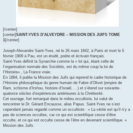
[/center]
[center]
SAINT-YVES D’ALVEYDRE – MISSION DES JUIFS TOME
1
[/center]
Joseph Alexandre Saint-Yves, né le 26 mars 1842, à Paris et mort le 5
février 1909 à Pau, est un érudit, poète et écrivain français.
Saint-Yves définit la Synarchie comme la « loi qui, étant celle de
l’organisation normale des Sociétés, est du même coup la loi de
l’Histoire« , La France vraie.
En 1884, il publie la Mission des Juifs qui reprend le cadre historique de
l’Histoire philosophique du genre humain de Fabre d’Olivet (empire de
Ram, schisme d’Irshou, histoire d’Israël, …) et s’étend sur soixante-
quatorze siècles d’expériences antérieures à la Chrétienté.
Cet ouvrage, fort remarqué dans le milieu occultiste, lui valut de
rencontrer le Dr. Gérard Encausse, alias Papus. Saint-Yves ne s’est
cependant jamais regardé comme un occultiste : « La vérité est qu’il n’y a
pas de sciences occultes, car ce qui est scientifique cesse d’être
occulte, et ce qui est occulte cesse de l’être en devenant scientifique. »
Mission des Juifs.