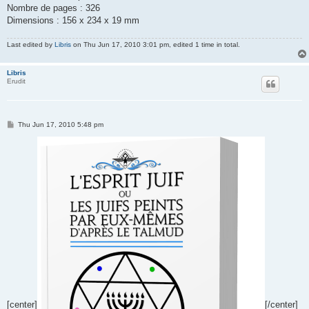
Nombre de pages : 326
Dimensions : 156 x 234 x 19 mm
Last edited by
Libris
on Thu Jun 17, 2010 3:01 pm, edited 1 time in total.
Libris
Erudit
P
Thu Jun 17, 2010 5:48 pm
o
s
t
[center]
[/center]