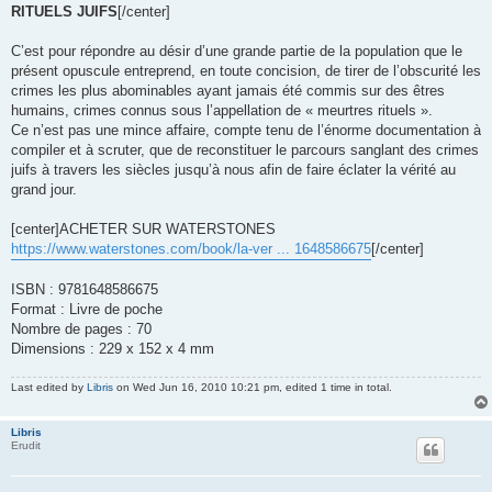
RITUELS JUIFS
[/center]
C’est pour répondre au désir d’une grande partie de la population que le
présent opuscule entreprend, en toute concision, de tirer de l’obscurité les
crimes les plus abominables ayant jamais été commis sur des êtres
humains, crimes connus sous l’appellation de « meurtres rituels ».
Ce n’est pas une mince affaire, compte tenu de l’énorme documentation à
compiler et à scruter, que de reconstituer le parcours sanglant des crimes
juifs à travers les siècles jusqu’à nous afin de faire éclater la vérité au
grand jour.
[center]ACHETER SUR WATERSTONES
https://www.waterstones.com/book/la-ver ... 1648586675
[/center]
ISBN : 9781648586675
Format : Livre de poche
Nombre de pages : 70
Dimensions : 229 x 152 x 4 mm
Last edited by
Libris
on Wed Jun 16, 2010 10:21 pm, edited 1 time in total.
Libris
Erudit