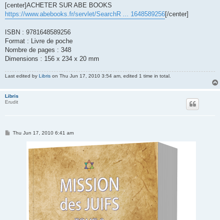
[center]ACHETER SUR ABE BOOKS
https://www.abebooks.fr/servlet/SearchR ... 1648589256
[/center]
ISBN : 9781648589256
Format : Livre de poche
Nombre de pages : 348
Dimensions : 156 x 234 x 20 mm
Last edited by
Libris
on Thu Jun 17, 2010 3:54 am, edited 1 time in total.
Libris
Erudit
P
Thu Jun 17, 2010 6:41 am
o
s
t