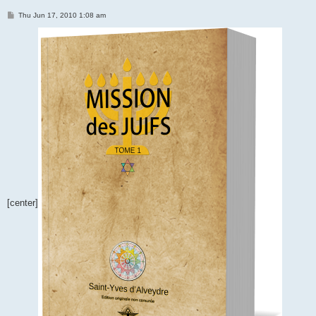
P
Thu Jun 17, 2010 1:08 am
o
s
t
[center]