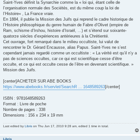
Saint-Yves définit la Synarchie comme la « loi qui, étant celle de
l’organisation normale des Sociétés, est du même coup la loi de
l’Histoire« , La France vraie.
En 1884, il publie la Mission des Juifs qui reprend le cadre historique de
l’Histoire philosophique du genre humain de Fabre d’Olivet (empire de
Ram, schisme d’Irshou, histoire d’Israël, …) et s’étend sur soixante-
quatorze siècles d’expériences antérieures à la Chrétienté.
Cet ouvrage, fort remarqué dans le milieu occultiste, lui valut de
rencontrer le Dr. Gérard Encausse, alias Papus. Saint-Yves ne s’est
cependant jamais regardé comme un occultiste : « La vérité est qu’il n’y a
pas de sciences occultes, car ce qui est scientifique cesse d’être
occulte, et ce qui est occulte cesse de l’être en devenant scientifique. »
Mission des Juifs.
[center]ACHETER SUR ABE BOOKS
https://www.abebooks.fr/servlet/SearchR ... 1648589263
[/center]
ISBN : 9781648589263
Format : Livre de poche
Nombre de pages : 338
Dimensions : 156 x 234 x 19 mm
Last edited by
Libris
on Thu Jun 17, 2010 9:28 am, edited 1 time in total.
Libris