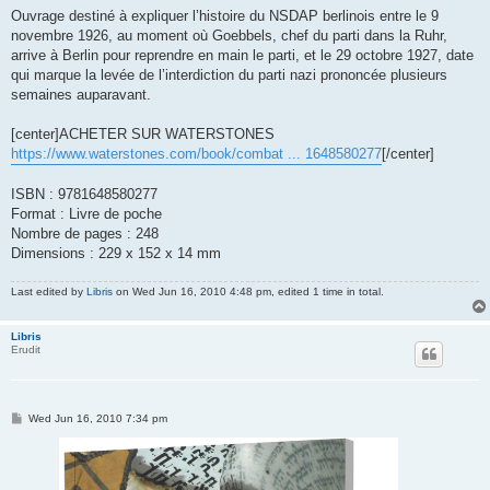
Ouvrage destiné à expliquer l’histoire du NSDAP berlinois entre le 9
novembre 1926, au moment où Goebbels, chef du parti dans la Ruhr,
arrive à Berlin pour reprendre en main le parti, et le 29 octobre 1927, date
qui marque la levée de l’interdiction du parti nazi prononcée plusieurs
semaines auparavant.
[center]ACHETER SUR WATERSTONES
https://www.waterstones.com/book/combat ... 1648580277
[/center]
ISBN : 9781648580277
Format : Livre de poche
Nombre de pages : 248
Dimensions : 229 x 152 x 14 mm
Last edited by
Libris
on Wed Jun 16, 2010 4:48 pm, edited 1 time in total.
Libris
Erudit
P
Wed Jun 16, 2010 7:34 pm
o
s
t