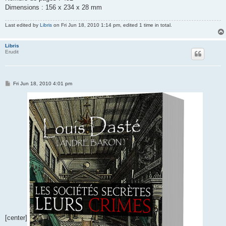
Dimensions : 156 x 234 x 28 mm
Last edited by
Libris
on Fri Jun 18, 2010 1:14 pm, edited 1 time in total.
Libris
Erudit
P
Fri Jun 18, 2010 4:01 pm
o
s
t
[center]