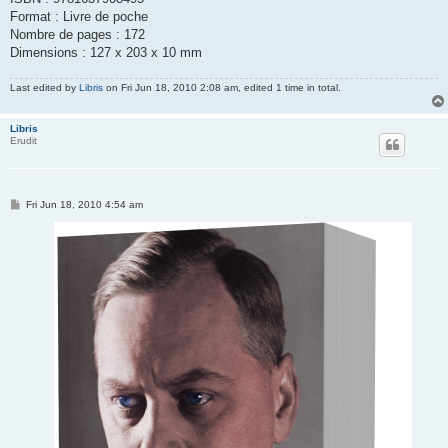
Format : Livre de poche
Nombre de pages : 172
Dimensions : 127 x 203 x 10 mm
Last edited by
Libris
on Fri Jun 18, 2010 2:08 am, edited 1 time in total.
Libris
Erudit
P
Fri Jun 18, 2010 4:54 am
o
s
t