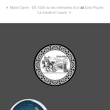
Marie Carré - ES 1025 ou les mémoires d'un
Ezra Pound -
Le travail et l'usure